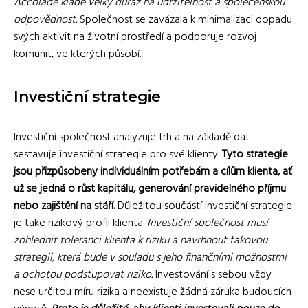
Accolade klade velký důraz na udržitelnost a společenskou
odpovědnost.
Společnost se zavázala k minimalizaci dopadu
svých aktivit na životní prostředí a podporuje rozvoj
komunit, ve kterých působí.
Investiční strategie
Investiční společnost analyzuje trh a na základě dat
sestavuje investiční strategie pro své klienty.
Tyto strategie
jsou přizpůsobeny individuálním potřebám a cílům klienta, ať
už se jedná o růst kapitálu, generování pravidelného příjmu
nebo zajištění na stáří.
Důležitou součástí investiční strategie
je také rizikový profil klienta.
Investiční společnost musí
zohlednit toleranci klienta k riziku a navrhnout takovou
strategii, která bude v souladu s jeho finančními možnostmi
a ochotou podstupovat riziko.
Investování s sebou vždy
nese určitou míru rizika a neexistuje žádná záruka budoucích