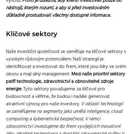
výnosů.
Proto je důležité, aby klienti investovali pouze do
nástrojů, kterým rozumí, a aby si před investováním
důkladně prostudovali všechny dostupné informace.
Klíčové sektory
Naše investiční společnost se zaměřuje na klíčové sektory s
vysokým růstovým potenciálem. Naší strategií je
identifikovat a investovat do firem, které jsou lídry ve svém
oboru a mají silný management.
Mezi naše prioritní sektory
patří technologie, zdravotnictví a obnovitelné zdroje
energie.
Tyto sektory považujeme za klíčové pro
budoucnost a věříme, že budou i nadále generovat
atraktivní výnosy pro naše investory.
V oblasti technologií
se zaměřujeme na segmenty jako umělá inteligence, cloud
computing a kybernetická bezpečnost.
V rámci
zdravotnictví investujeme do firem vyvíjejících inovativní
léky, lékařské technologie a digitální zdravotnické služby.
V