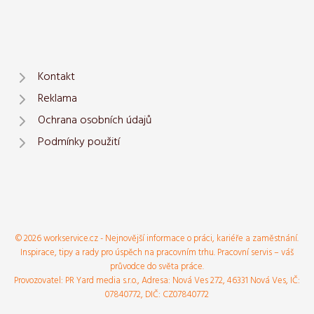
Kontakt
Reklama
Ochrana osobních údajů
Podmínky použití
© 2026 workservice.cz - Nejnovější informace o práci, kariéře a zaměstnání.
Inspirace, tipy a rady pro úspěch na pracovním trhu. Pracovní servis – váš
průvodce do světa práce.
Provozovatel: PR Yard media s.r.o., Adresa: Nová Ves 272, 46331 Nová Ves, IČ:
07840772, DIČ: CZ07840772