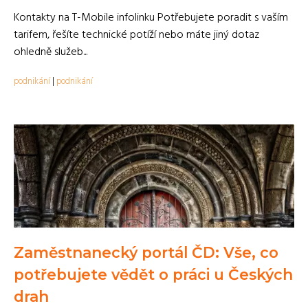
Kontakty na T-Mobile infolinku Potřebujete poradit s vaším
tarifem, řešíte technické potíží nebo máte jiný dotaz
ohledně služeb...
podnikání
|
podnikání
Zaměstnanecký portál ČD: Vše, co
potřebujete vědět o práci u Českých
drah