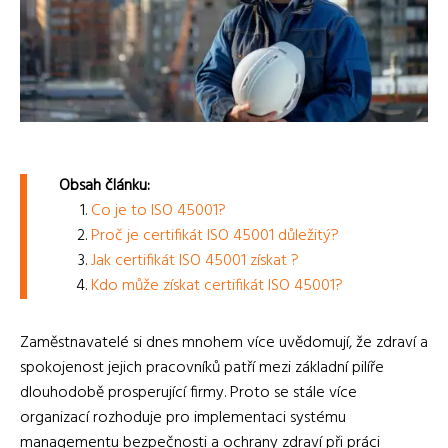
Obsah článku:
Co je to ISO 45001?
Proč je certifikát ISO 45001 důležitý?
Jak certifikát ISO 45001 získat ?
Kdo může získat certifikát ISO 45001?
Zaměstnavatelé si dnes mnohem více uvědomují, že zdraví a
spokojenost jejich pracovníků patří mezi základní pilíře
dlouhodobě prosperující firmy. Proto se stále více
organizací rozhoduje pro implementaci systému
managementu bezpečnosti a ochrany zdraví při práci