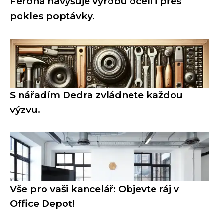
Ferona navyšuje výrobu oceli i přes
pokles poptávky.
S nářadím Dedra zvládnete každou
výzvu.
Vše pro vaši kancelář: Objevte ráj v
Office Depot!