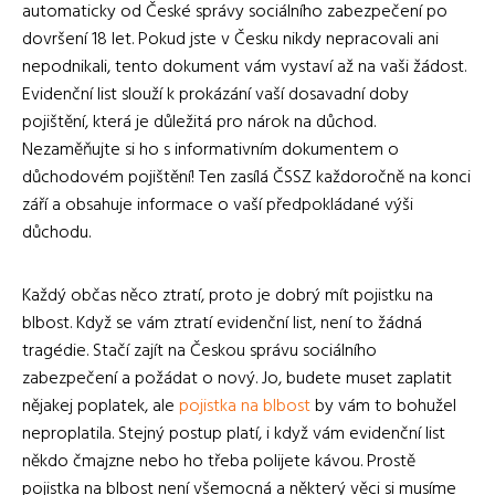
automaticky od České správy sociálního zabezpečení po
dovršení 18 let. Pokud jste v Česku nikdy nepracovali ani
nepodnikali, tento dokument vám vystaví až na vaši žádost.
Evidenční list slouží k prokázání vaší dosavadní doby
pojištění, která je důležitá pro nárok na důchod.
Nezaměňujte si ho s informativním dokumentem o
důchodovém pojištění! Ten zasílá ČSSZ každoročně na konci
září a obsahuje informace o vaší předpokládané výši
důchodu.
Každý občas něco ztratí, proto je dobrý mít pojistku na
blbost. Když se vám ztratí evidenční list, není to žádná
tragédie. Stačí zajít na Českou správu sociálního
zabezpečení a požádat o nový. Jo, budete muset zaplatit
nějakej poplatek, ale
pojistka na blbost
by vám to bohužel
neproplatila. Stejný postup platí, i když vám evidenční list
někdo čmajzne nebo ho třeba polijete kávou. Prostě
pojistka na blbost není všemocná a některý věci si musíme