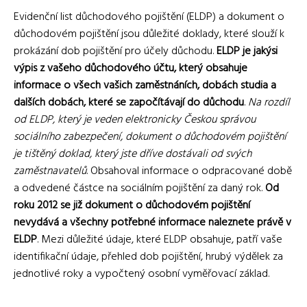
Evidenční list důchodového pojištění (ELDP) a dokument o
důchodovém pojištění jsou důležité doklady, které slouží k
prokázání dob pojištění pro účely důchodu.
ELDP je jakýsi
výpis z vašeho důchodového účtu, který obsahuje
informace o všech vašich zaměstnáních, dobách studia a
dalších dobách, které se započítávají do důchodu
.
Na rozdíl
od ELDP, který je veden elektronicky Českou správou
sociálního zabezpečení, dokument o důchodovém pojištění
je tištěný doklad, který jste dříve dostávali od svých
zaměstnavatelů
. Obsahoval informace o odpracované době
a odvedené částce na sociálním pojištění za daný rok.
Od
roku 2012 se již dokument o důchodovém pojištění
nevydává a všechny potřebné informace naleznete právě v
ELDP
. Mezi důležité údaje, které ELDP obsahuje, patří vaše
identifikační údaje, přehled dob pojištění, hrubý výdělek za
jednotlivé roky a vypočtený osobní vyměřovací základ.