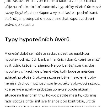
jako zástava. Podle všech těchto faktorů vám pak banka
ušije na míru konkrétní podmínky hypotéky včetně úrokové
sazby. Když všechno klapne a vy souhlasíte s podmínkami,
stačí už jen podepsat smlouvu a nechat zapsat zástavní
právo do katastru.
Typy hypotečních úvěrů
V dnešní době se můžete setkat s pestrou nabídkou
hypoték od různých bank a finančních domů, které se snaží
vyjít vstříc každému zájemci. Nejoblíbenější jsou klasické
hypotéky s fixací, kde přesně víte, kolik budete měsíčně
splácet, protože úroková sazba se během zvolené doby
nemění. Druhou možností jsou hypotéky s plovoucí sazbou,
kde se výše splátky průběžně upravuje podle aktuální
situace na finančním trhu. Pokud patříte mezi ty, kdo mají
rádi jistotu a chtějí mít své finance pod kontrolou, určitě