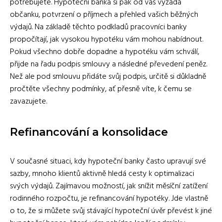
potřebujete. Hypoteční banka si pak od vás vyžádá
občanku, potvrzení o příjmech a přehled vašich běžných
výdajů. Na základě těchto podkladů pracovníci banky
propočítají, jak vysokou hypotéku vám mohou nabídnout.
Pokud všechno dobře dopadne a hypotéku vám schválí,
přijde na řadu podpis smlouvy a následné převedení peněz.
Než ale pod smlouvu přidáte svůj podpis, určitě si důkladně
pročtěte všechny podmínky, ať přesně víte, k čemu se
zavazujete.
Refinancování a konsolidace
V současné situaci, kdy hypoteční banky často upravují své
sazby, mnoho klientů aktivně hledá cesty k optimalizaci
svých výdajů. Zajímavou možností, jak snížit měsíční zatížení
rodinného rozpočtu, je refinancování hypotéky. Jde vlastně
o to, že si můžete svůj stávající hypoteční úvěr převést k jiné