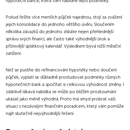
hypoteční bance, která vám nabídne lepší podmínky.
Pokud řešíte více menších půjček najednou, stojí za zvážení
jejich konsolidace do jednoho většího úvěru. Sloučením
několika závazků do jednoho získáte nejen přehlednější
správu svých financí, ale často také výhodnější úrok a
příznivější splátkový kalendář. Výsledkem bývá nižší měsíční
zatížení.
Než se pustíte do refinancování hypotéky nebo sloučení
půjček, vyplatí se důkladně prostudovat podmínky různých
hypotečních bank a spočítat si celkovou výhodnost změny. I
zdánlivě lákavá nabídka se může po bližším prozkoumání
ukázat jako méně výhodná. Proto má smysl probrat vaši
situaci s nezávislým finančním poradcem, který vám pomůže
najít skutečně nejvýhodnější řešení.