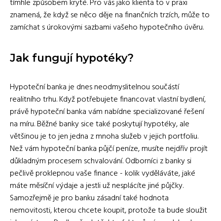
tímhle způsobem kryté. Pro vás jako klienta to v praxi
znamená, že když se něco děje na finančních trzích, může to
zamíchat s úrokovými sazbami vašeho hypotečního úvěru.
Jak fungují hypotéky?
Hypoteční banka je dnes neodmyslitelnou součástí
realitního trhu. Když potřebujete financovat vlastní bydlení,
právě hypoteční banka vám nabídne specializované řešení
na míru. Běžné banky sice také poskytují hypotéky, ale
většinou je to jen jedna z mnoha služeb v jejich portfoliu.
Než vám hypoteční banka půjčí peníze, musíte nejdřív projít
důkladným procesem schvalování. Odborníci z banky si
pečlivě proklepnou vaše finance - kolik vyděláváte, jaké
máte měsíční výdaje a jestli už nesplácíte jiné půjčky.
Samozřejmě je pro banku zásadní také hodnota
nemovitosti, kterou chcete koupit, protože ta bude sloužit