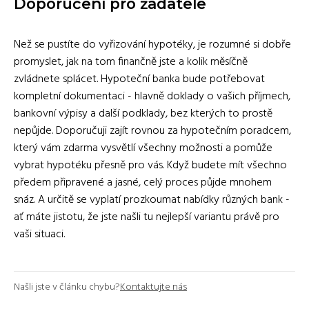
Doporučení pro žadatele
Než se pustíte do vyřizování hypotéky, je rozumné si dobře
promyslet, jak na tom finančně jste a kolik měsíčně
zvládnete splácet. Hypoteční banka bude potřebovat
kompletní dokumentaci - hlavně doklady o vašich příjmech,
bankovní výpisy a další podklady, bez kterých to prostě
nepůjde. Doporučuji zajít rovnou za hypotečním poradcem,
který vám zdarma vysvětlí všechny možnosti a pomůže
vybrat hypotéku přesně pro vás. Když budete mít všechno
předem připravené a jasné, celý proces půjde mnohem
snáz. A určitě se vyplatí prozkoumat nabídky různých bank -
ať máte jistotu, že jste našli tu nejlepší variantu právě pro
vaši situaci.
Našli jste v článku chybu?
Kontaktujte nás