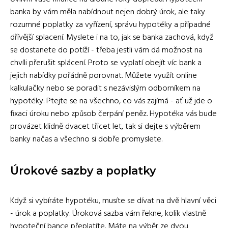
banka by vám měla nabídnout nejen dobrý úrok, ale taky
rozumné poplatky za vyřízení, správu hypotéky a případné
dřívější splacení. Myslete i na to, jak se banka zachová, když
se dostanete do potíží - třeba jestli vám dá možnost na
chvíli přerušit splácení. Proto se vyplatí obejít víc bank a
jejich nabídky pořádně porovnat. Můžete využít online
kalkulačky nebo se poradit s nezávislým odborníkem na
hypotéky. Ptejte se na všechno, co vás zajímá - ať už jde o
fixaci úroku nebo způsob čerpání peněz. Hypotéka vás bude
provázet klidně dvacet třicet let, tak si dejte s výběrem
banky načas a všechno si dobře promyslete.
Úrokové sazby a poplatky
Když si vybíráte hypotéku, musíte se dívat na dvě hlavní věci
- úrok a poplatky. Úroková sazba vám řekne, kolik vlastně
hypoteční bance přeplatíte. Máte na výběr ze dvou