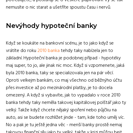
potřebujete, a postarají se o veškeré papírování. Vy se tak
nemusíte o nic starat a ušetříte spoustu času i nervů.
Nevýhody hypoteční banky
Když se koukáte na bankovní scénu, je to jako když se
vrátíte do roku
2010 banka
tehdy taky nabízela jen to
základní. Hypoteční banka je podobnej případ - hypotéky
maj super, to jo, ale jinak nic moc. Když si vzpomenete, jaká
byla 2010 banka, taky se specializovala jen na pár věcí.
Oproti velkejm bankám, co maj všechno od běžnýho účtu
přes investice až po mezinárodní platby, je to docela
omezený. A když si vybavíte, jak to vypadalo v roce 2010
banka tehdy taky neměla takovej kapitálovej polštář jako ty
velký. Takže když chcete nějaký spoření nebo půjčku na
auto, asi se budete rozhlížet jinde - tam, kde toho uměj víc.
No a pak je tu ještě jedna věc - menší banky prostě nemaj
takovou finanční sílu jako ty velký, takže v krizi můžou bejt