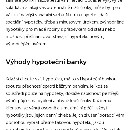
sáhněte po fixní sazbě. Jestli vám nevadí občasné výkyvy ve
splátkách a lákají vás potenciálně nižší úroky, může být pro
vás zajímavější variabilní sazba. Na trhu najdete i další
speciální hypotéky, třeba s minusovým úrokem, zvýhodněné
hypotéky pro mladé rodiny s příspěvkem od státu nebo
možnost přefinancovat stávající hypotéku novým,
výhodnějším úvěrem.
Výhody hypoteční banky
Když si chcete vzít hypotéku, má to s Hypoteční bankou
spoustu předností oproti běžným bankám. Jelikož se
soustředí pouze na hypotéky, dokáže nabídnout pestřejší
výběr půjček na bydlení a hlavně lepší úroky. Každému
klientovi se věnují osobně a s maximální péčí - vždyť
hypotéky jsou jejich denní chleba. Jejich zkušení poradci vám
pomohou vybrat přesně takovou hypotéku, jakou