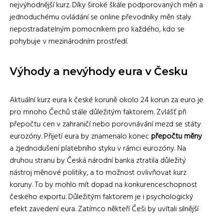
nejvýhodnější kurz. Díky široké škále podporovaných měn a
jednoduchému ovládání se online převodníky měn staly
nepostradatelným pomocníkem pro každého, kdo se
pohybuje v mezinárodním prostředí.
Výhody a nevýhody eura v Česku
Aktuální kurz eura k české koruně okolo 24 korun za euro je
pro mnoho Čechů stále důležitým faktorem. Zvlášť při
přepočtu cen v zahraničí nebo porovnávání mezd se státy
eurozóny. Přijetí eura by znamenalo konec
přepočtu měny
a zjednodušení platebního styku v rámci eurozóny. Na
druhou stranu by Česká národní banka ztratila důležitý
nástroj měnové politiky, a to možnost ovlivňovat kurz
koruny. To by mohlo mít dopad na konkurenceschopnost
českého exportu. Důležitým faktorem je i psychologický
efekt zavedení eura. Zatímco někteří Češi by uvítali silnější