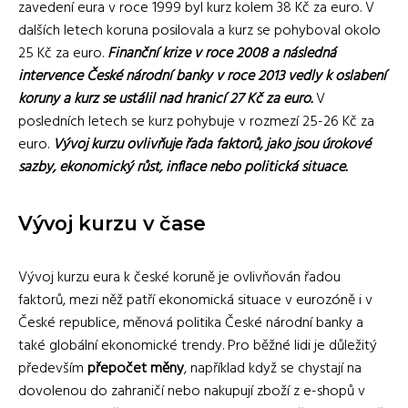
zavedení eura v roce 1999 byl kurz kolem 38 Kč za euro. V
dalších letech koruna posilovala a kurz se pohyboval okolo
25 Kč za euro.
Finanční krize v roce 2008 a následná
intervence České národní banky v roce 2013 vedly k oslabení
koruny a kurz se ustálil nad hranicí 27 Kč za euro.
V
posledních letech se kurz pohybuje v rozmezí 25-26 Kč za
euro.
Vývoj kurzu ovlivňuje řada faktorů, jako jsou úrokové
sazby, ekonomický růst, inflace nebo politická situace.
Vývoj kurzu v čase
Vývoj kurzu eura k české koruně je ovlivňován řadou
faktorů, mezi něž patří ekonomická situace v eurozóně i v
České republice, měnová politika České národní banky a
také globální ekonomické trendy. Pro běžné lidi je důležitý
především
přepočet měny
, například když se chystají na
dovolenou do zahraničí nebo nakupují zboží z e-shopů v