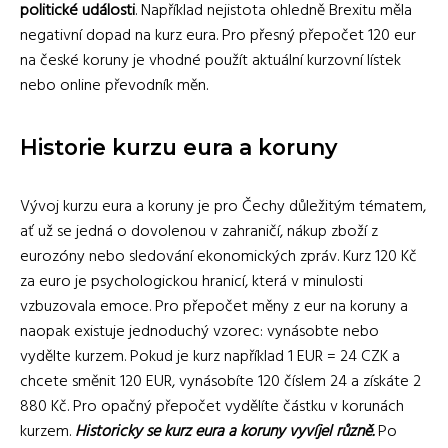
politické události
. Například nejistota ohledně Brexitu měla
negativní dopad na kurz eura. Pro přesný přepočet 120 eur
na české koruny je vhodné použít aktuální kurzovní lístek
nebo online převodník měn.
Historie kurzu eura a koruny
Vývoj kurzu eura a koruny je pro Čechy důležitým tématem,
ať už se jedná o dovolenou v zahraničí, nákup zboží z
eurozóny nebo sledování ekonomických zpráv. Kurz 120 Kč
za euro je psychologickou hranicí, která v minulosti
vzbuzovala emoce. Pro přepočet měny z eur na koruny a
naopak existuje jednoduchý vzorec: vynásobte nebo
vydělte kurzem. Pokud je kurz například 1 EUR = 24 CZK a
chcete směnit 120 EUR, vynásobíte 120 číslem 24 a získáte 2
880 Kč. Pro opačný přepočet vydělíte částku v korunách
kurzem.
Historicky se kurz eura a koruny vyvíjel různě.
Po