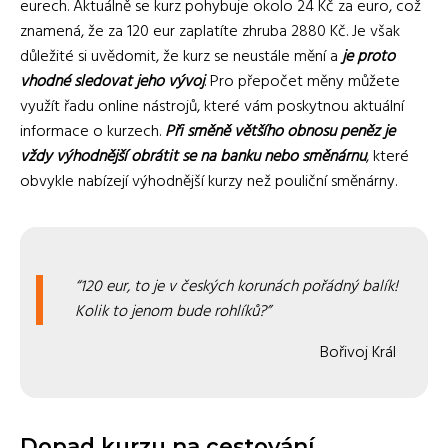
eurech. Aktuálně se kurz pohybuje okolo 24 Kč za euro, což
znamená, že za 120 eur zaplatíte zhruba 2880 Kč. Je však
důležité si uvědomit, že kurz se neustále mění a
je proto
vhodné sledovat jeho vývoj
. Pro přepočet měny můžete
využít řadu online nástrojů, které vám poskytnou aktuální
informace o kurzech.
Při směně většího obnosu peněz je
vždy výhodnější obrátit se na banku nebo směnárnu
, které
obvykle nabízejí výhodnější kurzy než pouliční směnárny.
120 eur, to je v českých korunách pořádný balík!
Kolik to jenom bude rohlíků?
Bořivoj Král
Dopad kurzu na cestování