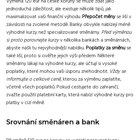
Výměna 120 eur na české koruny se může zdát jako
jednoduchá záležitost, ale existuje několik tipů, jak
maximalizovat vaši finanční výhodu.
Přepočet měny
se liší v
závislosti na zvolené metodě. Banky obvykle nabízejí méně
výhodné kurzy než specializované směnárny.
Před výměnou
si proto porovnejte kurzy
v několika bankách a směnárnách,
abyste našli tu nejvýhodnější nabídku.
Poplatky za směnu
se
také liší, proto si ověřte jejich výši předem. Některé
směnárny lákají na výhodné kurzy, ale účtují si vysoké
poplatky, které mohou vaši úsporu znehodnotit.
Vždy se
informujte o celkové ceně
, kterou za výměnu zaplatíte,
včetně všech poplatků. Pokud cestujete do zahraničí,
zvažte použití platební karty, která nabízí výhodné kurzy pro
platby v cizí měně.
Srovnání směnáren a bank