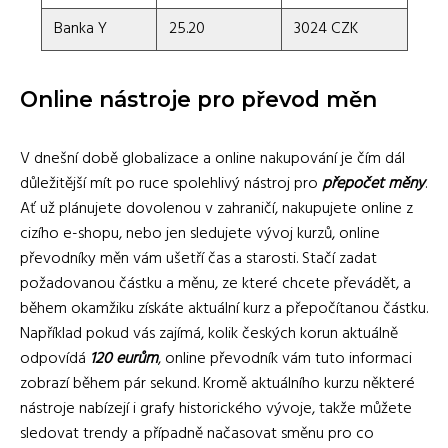
Banka Y
25.20
3024 CZK
Online nástroje pro převod měn
V dnešní době globalizace a online nakupování je čím dál
důležitější mít po ruce spolehlivý nástroj pro
přepočet měny
.
Ať už plánujete dovolenou v zahraničí, nakupujete online z
cizího e-shopu, nebo jen sledujete vývoj kurzů, online
převodníky měn vám ušetří čas a starosti. Stačí zadat
požadovanou částku a měnu, ze které chcete převádět, a
během okamžiku získáte aktuální kurz a přepočítanou částku.
Například pokud vás zajímá, kolik českých korun aktuálně
odpovídá
120 eurům
, online převodník vám tuto informaci
zobrazí během pár sekund. Kromě aktuálního kurzu některé
nástroje nabízejí i grafy historického vývoje, takže můžete
sledovat trendy a případně načasovat směnu pro co