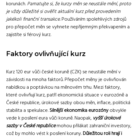
korunách.
Pamatujte si, že kurzy měn se neustále mění, proto
je vždy důležité si ověřit aktuální kurz před provedením
jakékoli finanční transakce.
Používáním spolehlivých zdrojů
pro přepočet měn se vyhnete nepříjemným překvapením a
zajistíte si férový kurz.
Faktory ovlivňující kurz
Kurz 120 eur vůči české koruně (CZK) se neustále mění v
závislosti na mnoha faktorů. Přepočet měny je ovlivňován
nabídkou a poptávkou na měnovém trhu. Mezi faktory,
které ovlivňují kurz, patří ekonomická situace v eurozóně a
České republice, úrokové sazby obou měn, inflace, politická
stabilita a spekulace.
Silnější ekonomika eurozóny
obvykle
vede k posílení eura vůči koruně. Naopak,
vyšší úrokové
sazby v České republice
mohou přilákat zahraniční investory,
což by mohlo vést k posílení koruny.
Důležitou roli hrají i