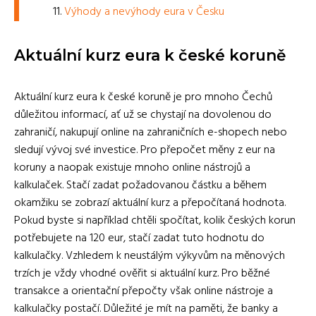
Výhody a nevýhody eura v Česku
Aktuální kurz eura k české koruně
Aktuální kurz eura k české koruně je pro mnoho Čechů
důležitou informací, ať už se chystají na dovolenou do
zahraničí, nakupují online na zahraničních e-shopech nebo
sledují vývoj své investice. Pro přepočet měny z eur na
koruny a naopak existuje mnoho online nástrojů a
kalkulaček. Stačí zadat požadovanou částku a během
okamžiku se zobrazí aktuální kurz a přepočítaná hodnota.
Pokud byste si například chtěli spočítat, kolik českých korun
potřebujete na 120 eur, stačí zadat tuto hodnotu do
kalkulačky. Vzhledem k neustálým výkyvům na měnových
trzích je vždy vhodné ověřit si aktuální kurz. Pro běžné
transakce a orientační přepočty však online nástroje a
kalkulačky postačí. Důležité je mít na paměti, že banky a