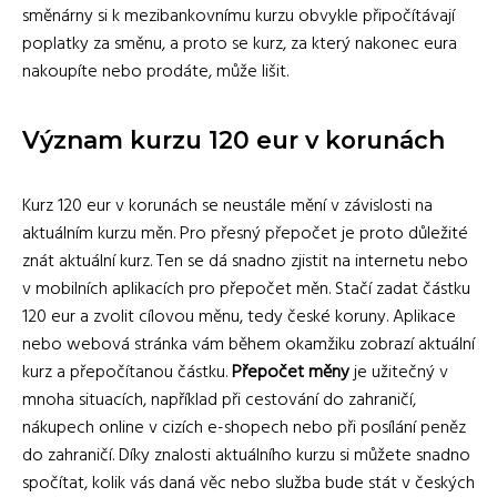
směnárny si k mezibankovnímu kurzu obvykle připočítávají
poplatky za směnu, a proto se kurz, za který nakonec eura
nakoupíte nebo prodáte, může lišit.
Význam kurzu 120 eur v korunách
Kurz 120 eur v korunách se neustále mění v závislosti na
aktuálním kurzu měn. Pro přesný přepočet je proto důležité
znát aktuální kurz. Ten se dá snadno zjistit na internetu nebo
v mobilních aplikacích pro přepočet měn. Stačí zadat částku
120 eur a zvolit cílovou měnu, tedy české koruny. Aplikace
nebo webová stránka vám během okamžiku zobrazí aktuální
kurz a přepočítanou částku.
Přepočet měny
je užitečný v
mnoha situacích, například při cestování do zahraničí,
nákupech online v cizích e-shopech nebo při posílání peněz
do zahraničí. Díky znalosti aktuálního kurzu si můžete snadno
spočítat, kolik vás daná věc nebo služba bude stát v českých