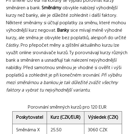
Při směně 120 eur na koruny se vyplatí porovnat kurzy
směnáren a bank.
Směnárny
obvykle nabízejí výhodnější
kurzy než banky, ale je důležité zohlednit i další faktory.
Některé směnárny si účtují poplatky za směnu, které mohou
výhodnější kurz negovat.
Banky
sice mívají méně výhodné
kurzy, ale směna je obvykle bez poplatků, alespoň do určité
částky. Pro přepočet měny a zjištění aktuálního kurzu lze
využít online srovnávače kurzů. Ty porovnávají kurzy různých
bank a směnáren a usnadňují tak nalezení nejvýhodnější
nabídky. Před samotnou směnou je vhodné si ověřit i výši
poplatků a zohlednit je při konečném srovnání.
Při výběru
mezi směnárnou a bankou je tak důležité zvážit všechny
faktory a vybrat tu nejvýhodnější variantu.
Porovnání směnných kurzů pro 120 EUR
Poskytovatel
Kurz (CZK/EUR)
Výsledek (CZK)
Směnárna X
25.50
3060 CZK