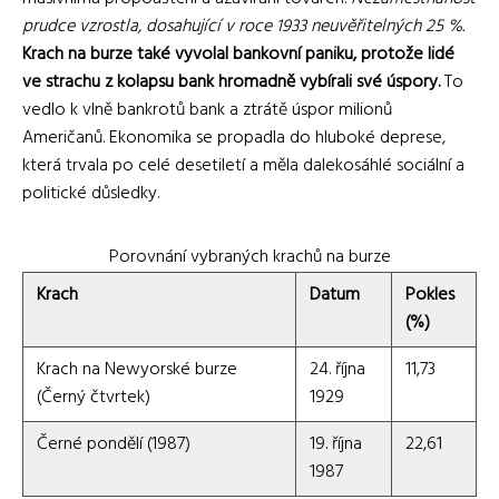
prudce vzrostla, dosahující v roce 1933 neuvěřitelných 25 %.
Krach na burze také vyvolal bankovní paniku, protože lidé
ve strachu z kolapsu bank hromadně vybírali své úspory.
To
vedlo k vlně bankrotů bank a ztrátě úspor milionů
Američanů. Ekonomika se propadla do hluboké deprese,
která trvala po celé desetiletí a měla dalekosáhlé sociální a
politické důsledky.
Porovnání vybraných krachů na burze
Krach
Datum
Pokles
(%)
Krach na Newyorské burze
24. října
11,73
(Černý čtvrtek)
1929
Černé pondělí (1987)
19. října
22,61
1987