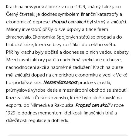
Krach na newyorské burze v roce 1929, známý také jako
Černý čtvrtek, je dodnes symbolem finanční katastrofy a
ekonomické deprese.
Propad cen akcií
byl strmý a zničující.
Miliony investorů přišly o své úspory a tisíce firem
zkrachovalo. Ekonomika Spojených států se propadla do
hluboké krize, která se brzy rozšířila i do celého světa.
Příčiny krachu byly složité a dodnes se o nich vedou debaty.
Mezi hlavní faktory patřila nadměrná spekulace na burze,
nadhodnocení akcií a nadměrné zadlužení. Krach na burze
měl zničující dopad na americkou ekonomiku a vedl k Velké
hospodářské krizi.
Nezaměstnanost
prudce vzrostla,
průmyslová výroba klesla a mezinárodní obchod se zhroutil.
Krize zasáhla i Československo, které bylo silně závislé na
exportu do Německa a Rakouska.
Propad cen akcií
v roce
1929 je dodnes mementem křehkosti finančních trhů a
důležitosti regulace a dohledu.