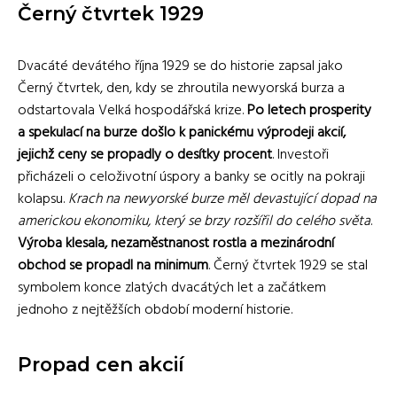
Černý čtvrtek 1929
Dvacáté devátého října 1929 se do historie zapsal jako
Černý čtvrtek, den, kdy se zhroutila newyorská burza a
odstartovala Velká hospodářská krize.
Po letech prosperity
a spekulací na burze došlo k panickému výprodeji akcií,
jejichž ceny se propadly o desítky procent
. Investoři
přicházeli o celoživotní úspory a banky se ocitly na pokraji
kolapsu.
Krach na newyorské burze měl devastující dopad na
americkou ekonomiku, který se brzy rozšířil do celého světa
.
Výroba klesala, nezaměstnanost rostla a mezinárodní
obchod se propadl na minimum
. Černý čtvrtek 1929 se stal
symbolem konce zlatých dvacátých let a začátkem
jednoho z nejtěžších období moderní historie.
Propad cen akcií