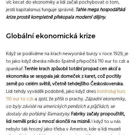
víc kecat do ekonomiky a lidi začali pochybovat o tom,
jestli kapitalismus funguje správně.
Tahle mega hospodářská
krize prostě kompletně překopala moderní dějiny.
Globální ekonomická krize
Když se podíváme na krach newyorské burzy v roce 1929, je
to jako když dneska někdo špatně přepočítá 110 eur to czk a
zpanikař.
Tenhle krach způsobil totální propad cen akcií a
ekonomika se sesypala jak domeček z karet, což pocítily
země po celém světě, včetně tehdejšího Československa.
Lidi tehdy vyváděli podobně, jako když dnes
kontrolují kurz
110 eur to czk
a zjistí, že přišli o prachy.
Západní ekonomiky,
co byly závislé na amerických penězích a půjčkách, se
dostaly do pořádný šlamastyky.
Fabriky začaly propouštět,
lidi neměli práci a mnozí skončili na mizině.
I když to u nás
nebylo tak hrozný jako třeba v Americe, kde si lidi museli