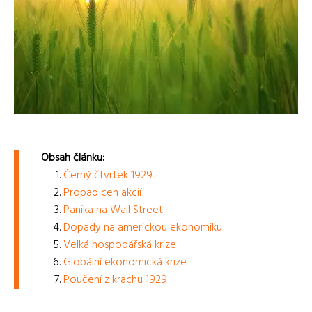
Obsah článku:
Černý čtvrtek 1929
Propad cen akcií
Panika na Wall Street
Dopady na americkou ekonomiku
Velká hospodářská krize
Globální ekonomická krize
Poučení z krachu 1929