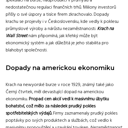
spekulaci na burze, nadprodukci v průmyslu a
nedostatečnou regulaci finančních trhů. Miliony investorů
přišly o své úspory a tisíce firem zkrachovalo. Dopady
krachu se projevily i v Československu, kde vedly k poklesu
průmyslové výroby a nárůstu nezaměstnanosti.
Krach na
Wall Street
nám připomíná, jak křehký může být
ekonomický systém a jak důležitá je jeho stabilita pro
blahobyt společnosti.
Dopady na americkou ekonomiku
Krach na newyorské burze v roce 1929, známý také jako
Černý čtvrtek, měl devastující dopad na americkou
ekonomiku.
Propad cen akcií vedl k masivnímu úbytku
bohatství, což mělo za následek prudký pokles
spotřebitelských výdajů.
Firmy zaznamenaly prudký pokles
poptávky po svých produktech a službách, což vedlo k
masivnímu propouštění a uzavírání továren.
Nezaměstnanost