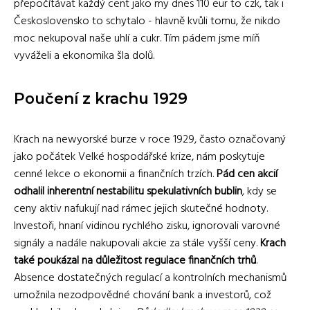
přepočítávat každý cent jako my dnes 110 eur to czk, tak i
Československo to schytalo - hlavně kvůli tomu, že nikdo
moc nekupoval naše uhlí a cukr. Tím pádem jsme míň
vyváželi a ekonomika šla dolů.
Poučení z krachu 1929
Krach na newyorské burze v roce 1929, často označovaný
jako počátek Velké hospodářské krize, nám poskytuje
cenné lekce o ekonomii a finančních trzích.
Pád cen akcií
odhalil inherentní nestabilitu spekulativních bublin
, kdy se
ceny aktiv nafukují nad rámec jejich skutečné hodnoty.
Investoři, hnaní vidinou rychlého zisku, ignorovali varovné
signály a nadále nakupovali akcie za stále vyšší ceny.
Krach
také poukázal na důležitost regulace finančních trhů
.
Absence dostatečných regulací a kontrolních mechanismů
umožnila nezodpovědné chování bank a investorů, což