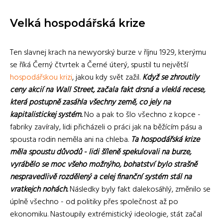
Velká hospodářská krize
Ten slavnej krach na newyorský burze v říjnu 1929, kterýmu
se říká Černý čtvrtek a Černé úterý, spustil tu největší
hospodářskou krizi
, jakou kdy svět zažil.
Když se zhroutily
ceny akcií na Wall Street, začala fakt drsná a vleklá recese,
která postupně zasáhla všechny země, co jely na
kapitalistickej systém.
No a pak to šlo všechno z kopce -
fabriky zavíraly, lidi přicházeli o práci jak na běžícím pásu a
spousta rodin neměla ani na chleba.
Ta hospodářská krize
měla spoustu důvodů - lidi šíleně spekulovali na burze,
vyrábělo se moc všeho možnýho, bohatství bylo strašně
nespravedlivě rozdělený a celej finanční systém stál na
vratkejch nohách.
Následky byly fakt dalekosáhlý, změnilo se
úplně všechno - od politiky přes společnost až po
ekonomiku. Nastoupily extrémistický ideologie, stát začal