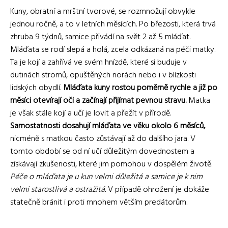
Kuny, obratní a mrštní tvorové, se rozmnožují obvykle
jednou ročně, a to v letních měsících. Po březosti, která trvá
zhruba 9 týdnů, samice přivádí na svět 2 až 5 mláďat.
Mláďata se rodí slepá a holá, zcela odkázaná na péči matky.
Ta je kojí a zahřívá ve svém hnízdě, které si buduje v
dutinách stromů, opuštěných norách nebo i v blízkosti
lidských obydlí.
Mláďata kuny rostou poměrně rychle a již po
měsíci otevírají oči a začínají přijímat pevnou stravu.
Matka
je však stále kojí a učí je lovit a přežít v přírodě.
Samostatnosti dosahují mláďata ve věku okolo 6 měsíců,
nicméně s matkou často zůstávají až do dalšího jara. V
tomto období se od ní učí důležitým dovednostem a
získávají zkušenosti, které jim pomohou v dospělém životě.
Péče o mláďata je u kun velmi důležitá a samice je k nim
velmi starostlivá a ostražitá.
V případě ohrožení je dokáže
statečně bránit i proti mnohem větším predátorům.