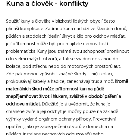
Kuna a člověk - konflikty
Soužití kuny a člověka v blízkosti lidských obydlí často
přináší komplikace. Zatímco kuna nachází ve škvírách domů,
půdách a stodolách ideální úkryt a klid pro odchov mláďat,
její přítomnost může být pro majitele nemovitostí
problematická. Kuny jsou známé svou schopností proniknout
i do velmi malých otvorů, a tak se snadno dostanou do
izolace, pod střechu nebo do motorových prostorů aut.
Zde pak mohou způsobit značné škody – ničí izolaci,
prokousávají kabely a hadice, zanechávají trus a moč.
Kromě
materiálních škod může přítomnost kun na půdě
znepříjemňovat život i hlukem, zvláště v období páření a
odchovu mláďat.
Důležité je si uvědomit, že kuna je
chráněné zvíře a její odchyt je možný pouze na základě
výjimky vydané orgánem ochrany přírody. Preventivní
opatření, jako je zabezpečení otvorů v domech a na
půdách, instalace pachových odpuzovačů nebo