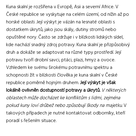
Kuna skalní je rozšířena v Evropě, Asii a severní Africe. V
České republice se vyskytuje na celém území, od nížin až po
horské oblasti. Její výskyt je vázán na lesnaté oblasti s
dostatkem úkrytů, jako jsou skály, dutiny stromů nebo
opuštěné nory. Často se zdržuje i v blízkosti lidských sídel,
kde nachází snadný zdroj potravy. Kuna skalní je přizpůsobivý
druh a dokáže se adaptovat na různé typy prostředí. Její
potravu tvoří drobní savci, ptáci, plazi, hmyz a ovoce.
Vzhledem ke svému širokému potravnímu spektru a
schopnosti žít v blízkosti člověka je kuna skalní v České
republice poměrně hojným druhem.
Její výskyt je však
lokálně ovlivněn dostupností potravy a úkrytů.
V některých
oblastech může docházet ke konfliktům s lidmi, zejména
pokud kuny loví drůbež nebo způsobují škody na majetku.
V
takových případech je nutné kontaktovat odborníky, kteří
poradí s řešením situace.