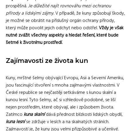
prospěšná.
Je důležité najít rovnováhu mezi ochranou
přírody a lidskými zájmy.
V případě, že kuny způsobují škody,
je možné se obrátit na příslušný orgán ochrany přírody,
který může povolit jejich odchyt nebo odstřel.
Vždy je však
nutné zvážit všechny aspekty a hledat řešení, které bude
šetrné k životnímu prostředí.
Zajímavosti ze života kun
Kuny, mrštné šelmy obývající Evropu, Asii a Severní Ameriku,
jsou fascinující stvoření s mnoha zajímavými vlastnostmi. V
České republice se nejčastěji setkáváme s kunou skalní a
kunou lesní. Tyto šelmy, ač si vzhledově podobné, se liší
nejen prostředím, které obývají, ale i způsobem života.
Zatímco
kuna skalní
dává přednost blízkosti lidských obydlí,
kuna lesní
se zdržuje v lesích a na skalnatých stráních.
Zajímavostí je, že kuny jsou velmi přizpůsobivé a učenlivé.