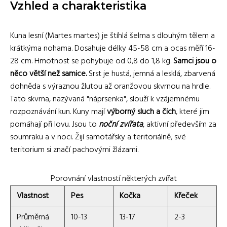
Vzhled a charakteristika
Kuna lesní (Martes martes) je štíhlá šelma s dlouhým tělem a
krátkýma nohama. Dosahuje délky 45-58 cm a ocas měří 16-
28 cm. Hmotnost se pohybuje od 0,8 do 1,8 kg.
Samci jsou o
něco větší než samice.
Srst je hustá, jemná a lesklá, zbarvená
dohněda s výraznou žlutou až oranžovou skvrnou na hrdle.
Tato skvrna, nazývaná "náprsenka", slouží k vzájemnému
rozpoznávání kun. Kuny mají
výborný sluch a čich
, které jim
pomáhají při lovu. Jsou to
noční zvířata
, aktivní především za
soumraku a v noci. Žijí samotářsky a teritoriálně, své
teritorium si značí pachovými žlázami.
Porovnání vlastností některých zvířat
Vlastnost
Pes
Kočka
Křeček
Průměrná
10-13
13-17
2-3