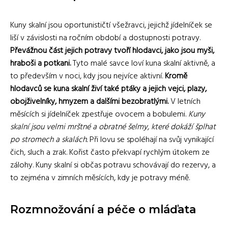
Kuny skalní jsou oportunističtí všežravci, jejichž jídelníček se
liší v závislosti na ročním období a dostupnosti potravy.
Převážnou část jejich potravy tvoří hlodavci, jako jsou myši,
hraboši a potkani.
Tyto malé savce loví kuna skalní aktivně, a
to především v noci, kdy jsou nejvíce aktivní.
Kromě
hlodavců se kuna skalní živí také ptáky a jejich vejci, plazy,
obojživelníky, hmyzem a dalšími bezobratlými.
V letních
měsících si jídelníček zpestřuje ovocem a bobulemi.
Kuny
skalní jsou velmi mrštné a obratné šelmy, které dokáží šplhat
po stromech a skalách.
Při lovu se spoléhají na svůj vynikající
čich, sluch a zrak. Kořist často překvapí rychlým útokem ze
zálohy. Kuny skalní si občas potravu schovávají do rezervy, a
to zejména v zimních měsících, kdy je potravy méně.
Rozmnožování a péče o mláďata