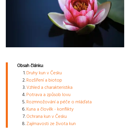
Obsah článku:
Druhy kun v Česku
Rozšíření a biotop
Vzhled a charakteristika
Potrava a způsob lovu
Rozmnožování a péče o mláďata
Kuna a člověk - konflikty
Ochrana kun v Česku
Zajímavosti ze života kun