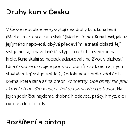
Druhy kun v Česku
V České republice se vyskytují dva druhy kun: kuna lesní
(Martes martes) a kuna skalní (Martes foina).
Kuna lesní
, jak už
její jméno napovídá, obývá především lesnaté oblasti. Její
srst je hustá, tmavě hnědá s typickou žlutou skvrnou na
hrdle.
Kuna skalní
se naopak adaptovala na život v blízkosti
lidí a často se usazuje v podkroví domů, stodolách a jiných
stavbách. Její srst je světlejší, šedohnědá a hrdlo zdobí bílá
skvrna, která sahá až na přední končetiny.
Oba druhy kun jsou
aktivní především v noci a živí se rozmanitou potravou.
Na
jejich jídelníčku najdeme drobné hlodavce, ptáky, hmyz, ale i
ovoce a lesní plody.
Rozšíření a biotop