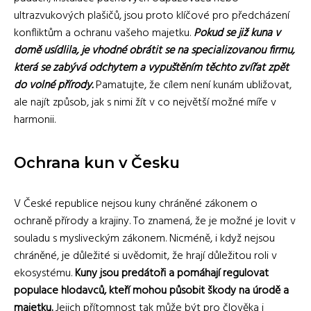
ultrazvukových plašičů, jsou proto klíčové pro předcházení
konfliktům a ochranu vašeho majetku.
Pokud se již kuna v
domě usídlila, je vhodné obrátit se na specializovanou firmu,
která se zabývá odchytem a vypuštěním těchto zvířat zpět
do volné přírody.
Pamatujte, že cílem není kunám ubližovat,
ale najít způsob, jak s nimi žít v co největší možné míře v
harmonii.
Ochrana kun v Česku
V České republice nejsou kuny chráněné zákonem o
ochraně přírody a krajiny. To znamená, že je možné je lovit v
souladu s mysliveckým zákonem. Nicméně, i když nejsou
chráněné, je důležité si uvědomit, že hrají důležitou roli v
ekosystému.
Kuny jsou predátoři a pomáhají regulovat
populace hlodavců, kteří mohou působit škody na úrodě a
majetku.
Jejich přítomnost tak může být pro člověka i