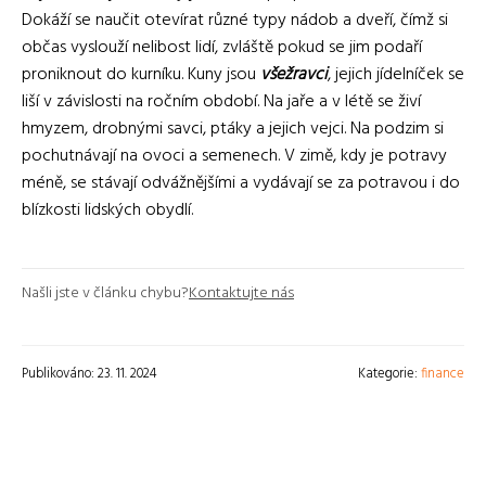
Dokáží se naučit otevírat různé typy nádob a dveří, čímž si
občas vyslouží nelibost lidí, zvláště pokud se jim podaří
proniknout do kurníku. Kuny jsou
všežravci
, jejich jídelníček se
liší v závislosti na ročním období. Na jaře a v létě se živí
hmyzem, drobnými savci, ptáky a jejich vejci. Na podzim si
pochutnávají na ovoci a semenech. V zimě, kdy je potravy
méně, se stávají odvážnějšími a vydávají se za potravou i do
blízkosti lidských obydlí.
Našli jste v článku chybu?
Kontaktujte nás
Publikováno: 23. 11. 2024
Kategorie:
finance