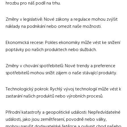
hrozbu pro náš podíl na trhu.
Změny v legislativě: Nové zákony a regulace mohou zvýšit
náklady na podnikání nebo omezit naše možnosti.
Ekonomická recese: Pokles ekonomiky může vést ke snížení
poptávky po našich produktech nebo službách.
Změny v chování spotřebitelů: Nové trendy a preference
spotřebitelů mohou snížit zájem o naše stávající produkty.
Technologický pokrok: Rychlý vývoj technologií může vést k
zastarání našich produktů nebo výrobních procesů.
Přírodní katastrofy a geopolitické události: Nepředvídatelné
události, jako jsou zemětřesení, povodně nebo války,
mohou narušit dodavatelské řetězce a ovlivnit chod našeho