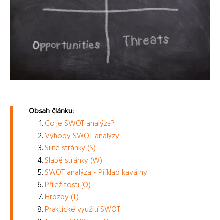
Obsah článku:
Co je SWOT analýza?
Výhody SWOT analýzy
Silné stránky (S)
Slabé stránky (W)
SWOT analýza - Příklad kavárny
Příležitosti (O)
Hrozby (T)
Praktické využití SWOT