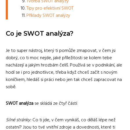
Tvorba SWOT analýzy
Tipy pro efektivní SWOT
Příklady SWOT analýzy
Co je SWOT analýza?
Je to super nástroj, který ti pomůže zmapovat, v čem jsi
dobrý, co ti moc nejde, jaké příležitosti se kolem tebe
nacházejí a jakým hrozbám čelíš. Používá se v podnikání, ale
hodí se i pro jednotlivce, třeba když chceš začít s novým
koníčkem, hledáš si práci nebo jen tak chceš zapracovat na
sobě.
SWOT analýza
se skládá ze čtyř částí:
Silné stránky:
Co ti jde, v čem vynikáš, co děláš lépe než
ostatní? Jsou to tvé vnitřní zdroje a dovednosti, které ti