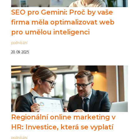
SEO pro Gemini: Proč by vaše
firma měla optimalizovat web
pro umělou inteligenci
podnikání
20. 09. 2025
Regionální online marketing v
HR: Investice, která se vyplatí
podnikání