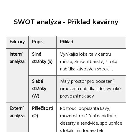
SWOT analýza - Příklad kavárny
Faktory
Popis
Příklad
Interní
Silné
Vynikající lokalita v centru
analýza
stránky (S)
města, zkušení baristé, široká
nabídka kávových specialit
Slabé
Malý prostor pro posezení,
stránky
omezená nabídka jídel, vysoké
(W)
provozní náklady
Externí
Příležitosti
Rostoucí popularita kávy,
analýza
(O)
možnost rozšíření nabídky o
dezerty a sendviče, spolupráce
s lokálními dodavateli