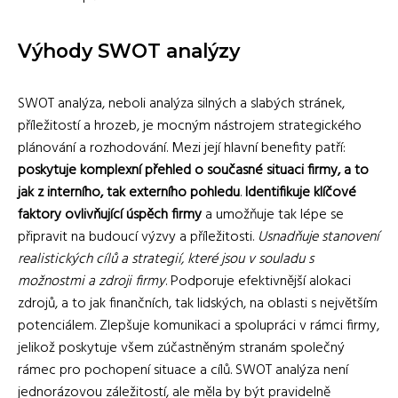
Výhody SWOT analýzy
SWOT analýza, neboli analýza silných a slabých stránek,
příležitostí a hrozeb, je mocným nástrojem strategického
plánování a rozhodování. Mezi její hlavní benefity patří:
poskytuje komplexní přehled o současné situaci firmy, a to
jak z interního, tak externího pohledu
.
Identifikuje klíčové
faktory ovlivňující úspěch firmy
a umožňuje tak lépe se
připravit na budoucí výzvy a příležitosti.
Usnadňuje stanovení
realistických cílů a strategií, které jsou v souladu s
možnostmi a zdroji firmy
. Podporuje efektivnější alokaci
zdrojů, a to jak finančních, tak lidských, na oblasti s největším
potenciálem. Zlepšuje komunikaci a spolupráci v rámci firmy,
jelikož poskytuje všem zúčastněným stranám společný
rámec pro pochopení situace a cílů. SWOT analýza není
jednorázovou záležitostí, ale měla by být pravidelně