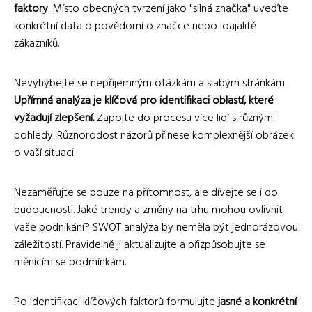
faktory
. Místo obecných tvrzení jako "silná značka" uveďte
konkrétní data o povědomí o značce nebo loajalitě
zákazníků.
Nevyhýbejte se nepříjemným otázkám a slabým stránkám.
Upřímná analýza je klíčová pro identifikaci oblastí, které
vyžadují zlepšení.
Zapojte do procesu více lidí s různými
pohledy. Různorodost názorů přinese komplexnější obrázek
o vaší situaci.
Nezaměřujte se pouze na přítomnost, ale dívejte se i do
budoucnosti. Jaké trendy a změny na trhu mohou ovlivnit
vaše podnikání? SWOT analýza by neměla být jednorázovou
záležitostí. Pravidelně ji aktualizujte a přizpůsobujte se
měnícím se podmínkám.
Po identifikaci klíčových faktorů formulujte
jasné a konkrétní