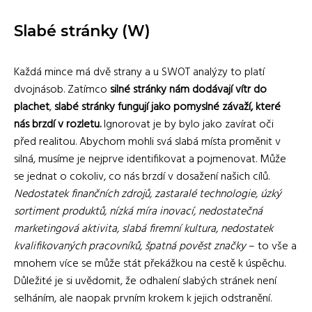
Slabé stránky (W)
Každá mince má dvě strany a u SWOT analýzy to platí
dvojnásob. Zatímco
silné stránky nám dodávají vítr do
plachet
,
slabé stránky fungují jako pomyslné závaží, které
nás brzdí v rozletu.
Ignorovat je by bylo jako zavírat oči
před realitou. Abychom mohli svá slabá místa proměnit v
silná, musíme je nejprve identifikovat a pojmenovat. Může
se jednat o cokoliv, co nás brzdí v dosažení našich cílů.
Nedostatek finančních zdrojů, zastaralé technologie, úzký
sortiment produktů, nízká míra inovací, nedostatečná
marketingová aktivita, slabá firemní kultura, nedostatek
kvalifikovaných pracovníků, špatná pověst značky
– to vše a
mnohem více se může stát překážkou na cestě k úspěchu.
Důležité je si uvědomit, že odhalení slabých stránek není
selháním, ale naopak prvním krokem k jejich odstranění.