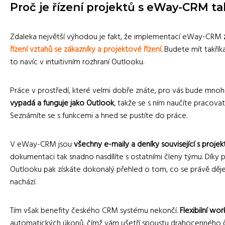
Proč je řízení projektů s eWay-CRM t
Zdaleka největší výhodou je fakt, že implementací eWay-CRM
řízení vztahů se zákazníky a projektové řízení
. Budete mít takřík
to navíc v intuitivním rozhraní Outlooku.
Práce v prostředí, které velmi dobře znáte, pro vás bude mnoh
vypadá a funguje jako Outlook
, takže se s ním naučíte pracov
Seznámíte se s funkcemi a hned se pustíte do práce.
V eWay-CRM jsou
všechny e-maily a deníky související s proj
dokumentaci tak snadno nasdílíte s ostatními členy týmu. Díky 
Outlooku pak získáte dokonalý přehled o tom, co se právě děje 
nachází.
Tím však benefity českého CRM systému nekončí.
Flexibilní wo
automatických úkonů, čímž vám ušetří spoustu drahocenného ča