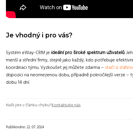
Je vhodný i pro vás?
Systém eWay-CRM je
ideální pro široké spektrum uživatelů
. Je
menší a střední firmy, stejně jako každý, kdo potřebuje efektivn
koordinaci týmu. Vyzkoušet jej můžete zdarma –
stačí si stáhn
dispozici na neomezenou dobu, případně pokročilejší verze – t
dobu 14 dní.
Našli jste v článku chybu?
Kontaktujte nás
Publikováno: 22. 07. 2024