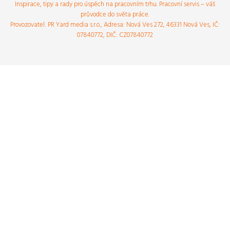
Inspirace, tipy a rady pro úspěch na pracovním trhu. Pracovní servis – váš
průvodce do světa práce.
Provozovatel: PR Yard media s.r.o., Adresa: Nová Ves 272, 46331 Nová Ves, IČ:
07840772, DIČ: CZ07840772