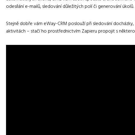
odesílání e-mailů, sledování důležitých polí či generování úkolů.
Stejně dobře vám eWay-CRM poslouží při sledování docházky, pl
aktivitách – stačí ho prostřednictvím Zapieru propojit s některou