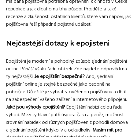
má daná pojišťovna potřebná oprávnění k činnosti v České
republice a jak dlouho na trhu působí. Projděte si také
recenze a zkušenosti ostatních klientů, které vám napoví, jak
pojišťovna řeší případné pojistné události.
Nejčastější dotazy k epojisteni
Epojištění je moderní a pohodlný způsob sjednání pojištění
online. Přináší však i řadu otázek. Zde najdete odpovědi na
ty nejčastější.
Je epojištění bezpečné?
Ano, sjednání
pojištění online je stejně bezpečné jako osobně na
pobočce. Důležité je vybrat si ověřenou pojišťovnu a dbát
na zabezpečení vašeho zařízení a internetového připojení.
Jaké jsou výhody epojištění?
Epojištění nabízí celou řadu
výhod. Mezi ty hlavní patří úspora času a peněz, možnost
srovnání nabídek od různých pojišťoven z pohodlí domova
a sjednání pojištění kdykoliv a odkudkoliv.
Musím mít pro