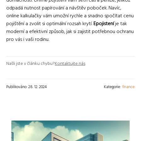
domácnosti.
Online pojištění
vám šetří čas a peníze, jelikož
odpadá nutnost papírování a návštěv poboček. Navíc,
online kalkulačky vám umožní rychle a snadno spočítat cenu
pojištění a zvolit si optimální rozsah krytí.
Epojistení
je tak
moderní a efektivní způsob, jak si zajistit potřebnou ochranu
pro vás i vaši rodinu.
Našli jste v článku chybu?
Kontaktujte nás
Publikováno: 28. 12. 2024
Kategorie:
finance