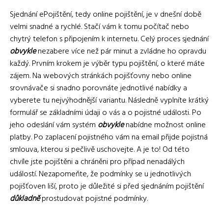
Sjednání ePojištění, tedy online pojištění, je v dnešní době
velmi snadné a rychlé. Stačí vám k tomu počítač nebo
chytrý telefon s připojením k internetu. Celý proces sjednání
obvykle
nezabere více než pár minut a zvládne ho opravdu
každý. Prvním krokem je výběr typu pojištění, o které máte
zájem. Na webových stránkách pojišťovny nebo online
srovnávače si snadno porovnáte jednotlivé nabídky a
vyberete tu nejvýhodnější variantu. Následně vyplníte krátký
formulář se základními údaji o vás a o pojistné události. Po
jeho odeslání vám systém
obvykle
nabídne možnost online
platby. Po zaplacení pojistného vám na email přijde pojistná
smlouva, kterou si pečlivě uschovejte. A je to! Od této
chvíle jste pojištěni a chráněni pro případ nenadálých
událostí. Nezapomeňte, že podmínky se u jednotlivých
pojišťoven liší, proto je důležité si před sjednáním pojištění
důkladně
prostudovat pojistné podmínky.