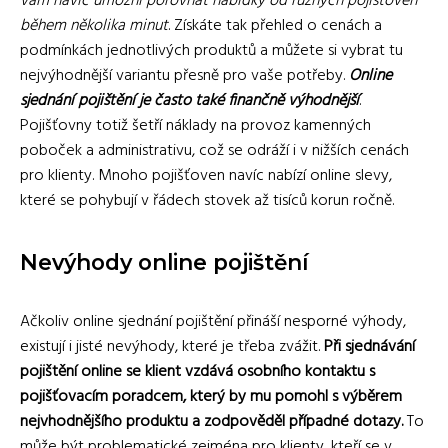
vám navíc umožní porovnat nabídky od různých pojišťoven
během několika minut
. Získáte tak přehled o cenách a
podmínkách jednotlivých produktů a můžete si vybrat tu
nejvýhodnější variantu přesně pro vaše potřeby.
Online
sjednání pojištění je často také finančně výhodnější
.
Pojišťovny totiž šetří náklady na provoz kamenných
poboček a administrativu, což se odráží i v nižších cenách
pro klienty. Mnoho pojišťoven navíc nabízí online slevy,
které se pohybují v řádech stovek až tisíců korun ročně.
Nevýhody online pojištění
Ačkoliv online sjednání pojištění přináší nesporné výhody,
existují i jisté nevýhody, které je třeba zvážit.
Při sjednávání
pojištění online se klient vzdává osobního kontaktu s
pojišťovacím poradcem, který by mu pomohl s výběrem
nejvhodnějšího produktu a zodpověděl případné dotazy.
To
může být problematické zejména pro klienty, kteří se v