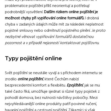
problematice pojištění příliš neorientují a potřebují
podrobnější vysvětlení.
Dalším rizikem online pojištění je
možnost chyby při vyplňování online formulářů.
I drobná
chyba v zadaných údajích může mít za následek neplatnost
pojistné smlouvy nebo odmítnutí pojistného plnění.
Je proto
nezbytné věnovat vyplňování formulářů dostatečnou
pozornost a v případě nejasností kontaktovat pojišťovnu.
Typy pojištění online
Svět pojištění se neustále vyvíjí a s příchodem internetu se
zrodilo
online pojištění
, které Čechům nabízí
bezprecedentní komfort a flexibilitu.
Epojištění
, jak se mu
také často říká, umožňuje sjednat si různé typy pojistek z
pohodlí domova, bez nutnosti návštěvy pobočky. Mezi
nejvyhledávanější online produkty patří povinné ručení,
havarijní pojištění a cestovní pojištění. Zákazníci si však