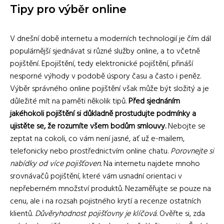
Tipy pro výběr online
V dnešní době internetu a moderních technologií je čím dál
populárnější sjednávat si různé služby online, a to včetně
pojištění. Epojištění, tedy elektronické pojištění, přináší
nesporné výhody v podobě úspory času a často i peněz.
Výběr správného online pojištění však může být složitý a je
důležité mít na paměti několik tipů.
Před sjednáním
jakéhokoli pojištění si důkladně prostudujte podmínky a
ujistěte se, že rozumíte všem bodům smlouvy.
Nebojte se
zeptat na cokoli, co vám není jasné, ať už e-mailem,
telefonicky nebo prostřednictvím online chatu.
Porovnejte si
nabídky od více pojišťoven.
Na internetu najdete mnoho
srovnávačů pojištění, které vám usnadní orientaci v
nepřeberném množství produktů. Nezaměřujte se pouze na
cenu, ale i na rozsah pojistného krytí a recenze ostatních
klientů.
Důvěryhodnost pojišťovny je klíčová.
Ověřte si, zda