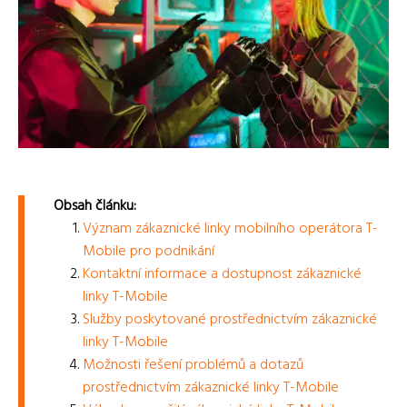
Obsah článku:
Význam zákaznické linky mobilního operátora T-
Mobile pro podnikání
Kontaktní informace a dostupnost zákaznické
linky T-Mobile
Služby poskytované prostřednictvím zákaznické
linky T-Mobile
Možnosti řešení problémů a dotazů
prostřednictvím zákaznické linky T-Mobile