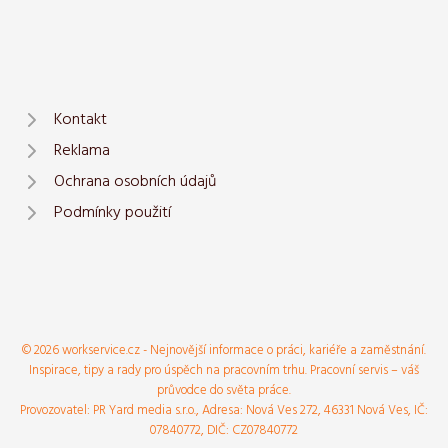
Kontakt
Reklama
Ochrana osobních údajů
Podmínky použití
© 2026 workservice.cz - Nejnovější informace o práci, kariéře a zaměstnání.
Inspirace, tipy a rady pro úspěch na pracovním trhu. Pracovní servis – váš
průvodce do světa práce.
Provozovatel: PR Yard media s.r.o., Adresa: Nová Ves 272, 46331 Nová Ves, IČ:
07840772, DIČ: CZ07840772