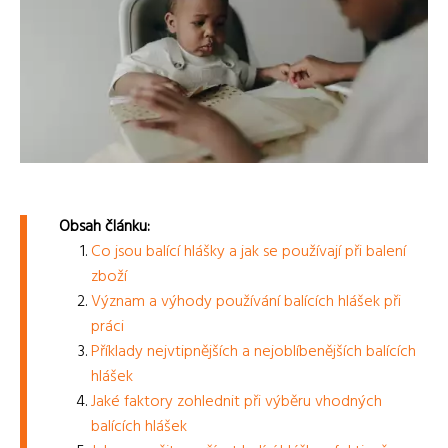
Obsah článku:
Co jsou balící hlášky a jak se používají při balení
zboží
Význam a výhody používání balících hlášek při
práci
Příklady nejvtipnějších a nejoblíbenějších balících
hlášek
Jaké faktory zohlednit při výběru vhodných
balících hlášek