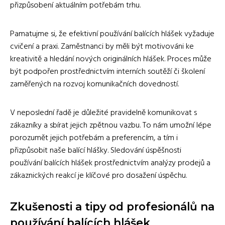
přizpůsobení aktuálním potřebám trhu.
Pamatujme si, že efektivní používání balících hlášek vyžaduje
cvičení a praxi. Zaměstnanci by měli být motivováni ke
kreativitě a hledání nových originálních hlášek. Proces může
být podpořen prostřednictvím interních soutěží či školení
zaměřených na rozvoj komunikačních dovedností.
V neposlední řadě je důležité pravidelně komunikovat s
zákazníky a sbírat jejich zpětnou vazbu. To nám umožní lépe
porozumět jejich potřebám a preferencím, a tím i
přizpůsobit naše balící hlášky. Sledování úspěšnosti
používání balících hlášek prostřednictvím analýzy prodejů a
zákaznických reakcí je klíčové pro dosažení úspěchu.
Zkušenosti a tipy od profesionálů na
používání balících hlášek