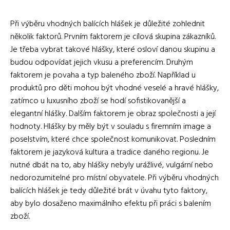
Při výběru vhodných balících hlášek je důležité zohlednit
několik faktorů. Prvním faktorem je cílová skupina zákazníků.
Je třeba vybrat takové hlášky, které osloví danou skupinu a
budou odpovídat jejich vkusu a preferencím. Druhým
faktorem je povaha a typ baleného zboží. Například u
produktů pro děti mohou být vhodné veselé a hravé hlášky,
zatímco u luxusního zboží se hodí sofistikovanější a
elegantní hlášky. Dalším faktorem je obraz společnosti a její
hodnoty. Hlášky by měly být v souladu s firemním image a
poselstvím, které chce společnost komunikovat. Posledním
faktorem je jazyková kultura a tradice daného regionu. Je
nutné dbát na to, aby hlášky nebyly urážlivé, vulgární nebo
nedorozumitelné pro místní obyvatele. Při výběru vhodných
balících hlášek je tedy důležité brát v úvahu tyto faktory,
aby bylo dosaženo maximálního efektu při práci s balením
zboží.