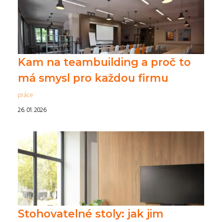
Kam na teambuilding a proč to
má smysl pro každou firmu
práce
26. 01. 2026
Stohovatelné stoly: jak jim