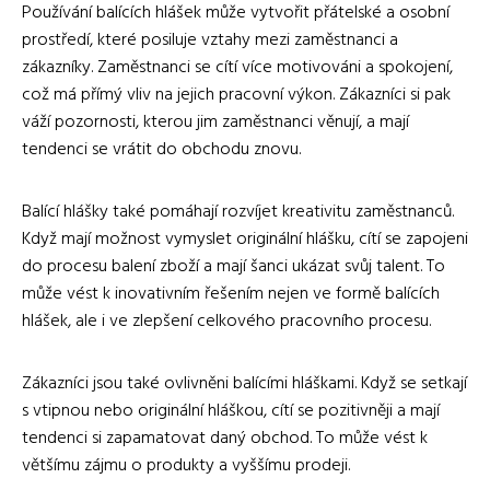
Používání balících hlášek může vytvořit přátelské a osobní
prostředí, které posiluje vztahy mezi zaměstnanci a
zákazníky. Zaměstnanci se cítí více motivováni a spokojení,
což má přímý vliv na jejich pracovní výkon. Zákazníci si pak
váží pozornosti, kterou jim zaměstnanci věnují, a mají
tendenci se vrátit do obchodu znovu.
Balící hlášky také pomáhají rozvíjet kreativitu zaměstnanců.
Když mají možnost vymyslet originální hlášku, cítí se zapojeni
do procesu balení zboží a mají šanci ukázat svůj talent. To
může vést k inovativním řešením nejen ve formě balících
hlášek, ale i ve zlepšení celkového pracovního procesu.
Zákazníci jsou také ovlivněni balícími hláškami. Když se setkají
s vtipnou nebo originální hláškou, cítí se pozitivněji a mají
tendenci si zapamatovat daný obchod. To může vést k
většímu zájmu o produkty a vyššímu prodeji.