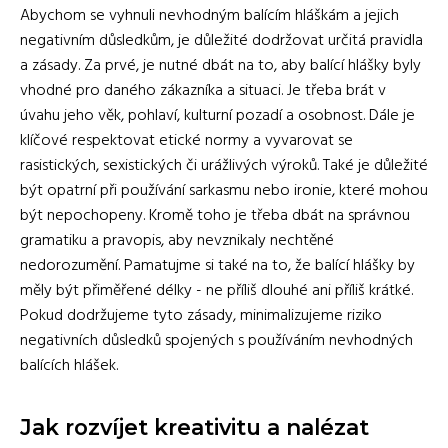
Abychom se vyhnuli nevhodným balícím hláškám a jejich
negativním důsledkům, je důležité dodržovat určitá pravidla
a zásady. Za prvé, je nutné dbát na to, aby balící hlášky byly
vhodné pro daného zákazníka a situaci. Je třeba brát v
úvahu jeho věk, pohlaví, kulturní pozadí a osobnost. Dále je
klíčové respektovat etické normy a vyvarovat se
rasistických, sexistických či urážlivých výroků. Také je důležité
být opatrní při používání sarkasmu nebo ironie, které mohou
být nepochopeny. Kromě toho je třeba dbát na správnou
gramatiku a pravopis, aby nevznikaly nechtěné
nedorozumění. Pamatujme si také na to, že balící hlášky by
měly být přiměřené délky - ne příliš dlouhé ani příliš krátké.
Pokud dodržujeme tyto zásady, minimalizujeme riziko
negativních důsledků spojených s používáním nevhodných
balících hlášek.
Jak rozvíjet kreativitu a nalézat