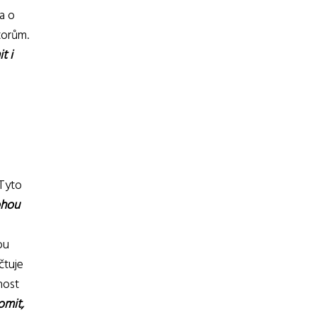
a o
torům.
t i
 Tyto
ohou
ou
čtuje
nost
omit,