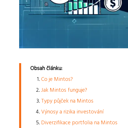
Obsah článku:
Co je Mintos?
Jak Mintos funguje?
Typy půjček na Mintos
Výnosy a rizika investování
Diverzifikace portfolia na Mintos