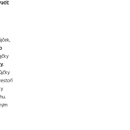
atit.
jček,
o
jčky
ky
,
ůjčky
vestoři
ky
hu.
aným