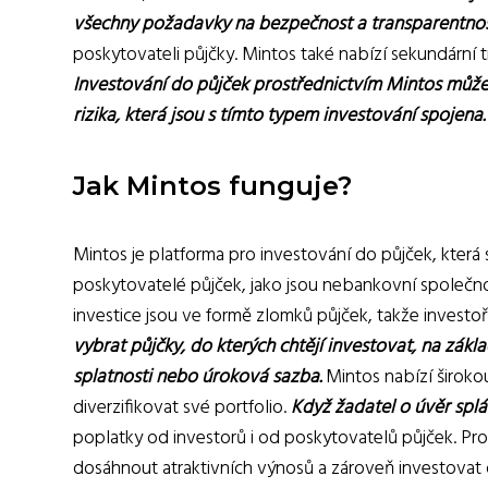
všechny požadavky na bezpečnost a transparentnos
poskytovateli půjčky. Mintos také nabízí sekundární 
Investování do půjček prostřednictvím Mintos může být
rizika, která jsou s tímto typem investování spojena.
Jak Mintos funguje?
Mintos je platforma pro investování do půjček, která 
poskytovatelé půjček, jako jsou nebankovní společnos
investice jsou ve formě zlomků půjček, takže investo
vybrat půjčky, do kterých chtějí investovat, na zákl
splatnosti nebo úroková sazba.
Mintos nabízí širokou
diverzifikovat své portfolio.
Když žadatel o úvěr splácí
poplatky od investorů i od poskytovatelů půjček. Pro
dosáhnout atraktivních výnosů a zároveň investovat 