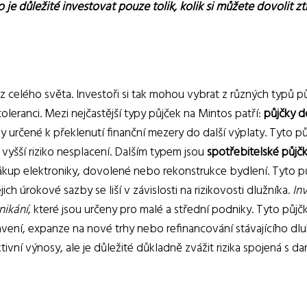
je důležité investovat pouze tolik, kolik si můžete dovolit ztr
z celého světa. Investoři si tak mohou vybrat z různých typů pů
 toleranci. Mezi nejčastější typy půjček na Mintos patří:
půjčky d
 určené k překlenutí finanční mezery do další výplaty. Tyto pů
 vyšší riziko nesplacení. Dalším typem jsou
spotřebitelské půjč
nákup elektroniky, dovolené nebo rekonstrukce bydlení. Tyto p
 úrokové sazby se liší v závislosti na rizikovosti dlužníka.
In
nikání
, které jsou určeny pro malé a střední podniky. Tyto půjč
vení, expanze na nové trhy nebo refinancování stávajícího dlu
ivní výnosy, ale je důležité důkladně zvážit rizika spojená s d