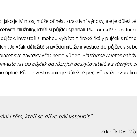
jako je Mintos, může přinést atraktivní výnosy, ale je důležité 
ných dlužníky, kteří si půjčku sjednali.
Platforma Mintos fung
půjček. Investoři si mohou vybírat z široké škály půjček s různ
ilem.
Je však důležité si uvědomit, že investice do půjček s seb
plácet své závazky včas nebo vůbec.
Platforma Mintos nabízí
t investovat do půjček od různých poskytovatelů a z různých z
ho úplně. Před investováním je důležité pečlivě zvážit svou fin
í i těm, kteří se dříve báli vstoupit.
Zdeněk Dvořáč