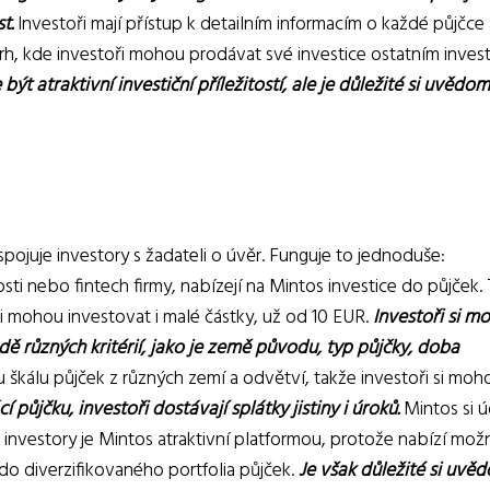
t.
Investoři mají přístup k detailním informacím o každé půjčce 
trh, kde investoři mohou prodávat své investice ostatním inves
 atraktivní investiční příležitostí, ale je důležité si uvědomi
spojuje investory s žadateli o úvěr. Funguje to jednoduše:
ti nebo fintech firmy, nabízejí na Mintos investice do půjček.
ři mohou investovat i malé částky, už od 10 EUR.
Investoři si m
adě různých kritérií, jako je země původu, typ půjčky, doba
 škálu půjček z různých zemí a odvětví, takže investoři si moh
 půjčku, investoři dostávají splátky jistiny i úroků.
Mintos si ú
 investory je Mintos atraktivní platformou, protože nabízí mož
do diverzifikovaného portfolia půjček.
Je však důležité si uvěd