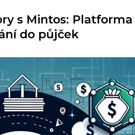
ry s Mintos: Platforma
vání do půjček