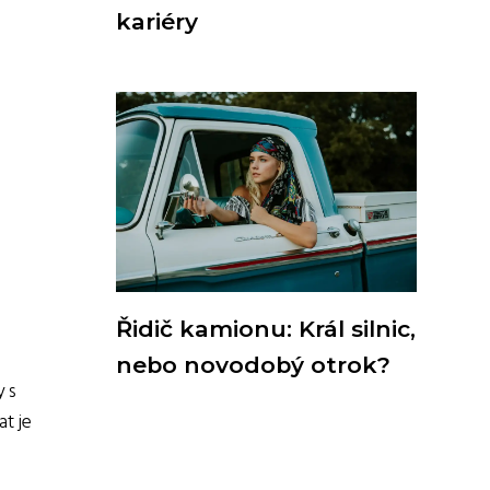
kariéry
Řidič kamionu: Král silnic,
nebo novodobý otrok?
y s
t je