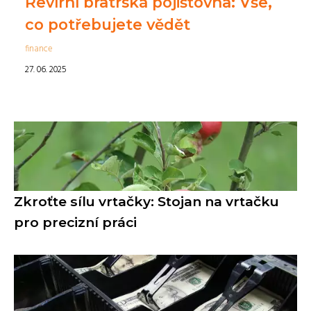
Revírní bratrská pojišťovna: Vše,
co potřebujete vědět
finance
27. 06. 2025
Zkroťte sílu vrtačky: Stojan na vrtačku
pro precizní práci