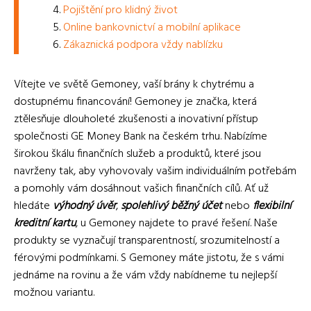
Pojištění pro klidný život
Online bankovnictví a mobilní aplikace
Zákaznická podpora vždy nablízku
Vítejte ve světě Gemoney, vaší brány k chytrému a
dostupnému financování! Gemoney je značka, která
ztělesňuje dlouholeté zkušenosti a inovativní přístup
společnosti GE Money Bank na českém trhu. Nabízíme
širokou škálu finančních služeb a produktů, které jsou
navrženy tak, aby vyhovovaly vašim individuálním potřebám
a pomohly vám dosáhnout vašich finančních cílů. Ať už
hledáte
výhodný úvěr
,
spolehlivý běžný účet
nebo
flexibilní
kreditní kartu
, u Gemoney najdete to pravé řešení. Naše
produkty se vyznačují transparentností, srozumitelností a
férovými podmínkami. S Gemoney máte jistotu, že s vámi
jednáme na rovinu a že vám vždy nabídneme tu nejlepší
možnou variantu.