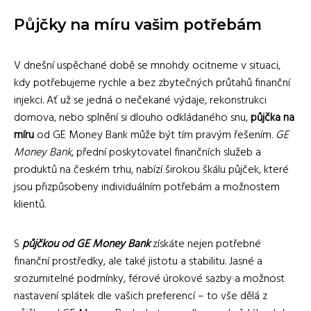
Půjčky na míru vašim potřebám
V dnešní uspěchané době se mnohdy ocitneme v situaci,
kdy potřebujeme rychle a bez zbytečných průtahů finanční
injekci. Ať už se jedná o nečekané výdaje, rekonstrukci
domova, nebo splnění si dlouho odkládaného snu,
půjčka na
míru
od GE Money Bank může být tím pravým řešením.
GE
Money Bank
, přední poskytovatel finančních služeb a
produktů na českém trhu, nabízí širokou škálu půjček, které
jsou přizpůsobeny individuálním potřebám a možnostem
klientů.
S
půjčkou od GE Money Bank
získáte nejen potřebné
finanční prostředky, ale také jistotu a stabilitu. Jasné a
srozumitelné podmínky, férové úrokové sazby a možnost
nastavení splátek dle vašich preferencí – to vše dělá z