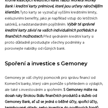
Kromě klasických kreditních karet nabízí Moneta Money
Bank i kreditní karty prémiové, které jsou určeny náročnějším
klientům.
Tyto karty se vyznačují vyššími kreditními limity,
exkluzivními benefity, jako je například vstup do letištních
salónků, a nadstandardním pojištěním.
Výběr té správné
kreditní karty závisí na vašich individuálních potřebách a
finančních možnostech.
Před sjednáním kreditní karty si
proto důkladně prostudujte všechny podmínky a
porovnejte nabídky od různých bank.
Spoření a investice s Gemoney
Gemoney je váš chytrý pomocník pro správu financí od
Komerční banky, který vám pomůže s přehledem o výdajích,
ale také s investováním a spořením.
S Gemoney máte na
dosah ruky širokou škálu finančních produktů a služeb od
Gemoney Bank, ať už se jedná o běžné účty, spořicí účty,