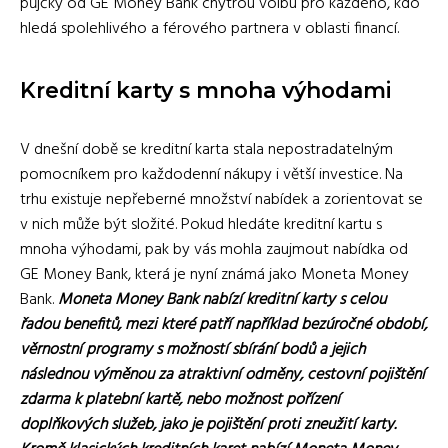
půjčky od GE Money Bank chytrou volbu pro každého, kdo
hledá spolehlivého a férového partnera v oblasti financí.
Kreditní karty s mnoha výhodami
V dnešní době se kreditní karta stala nepostradatelným
pomocníkem pro každodenní nákupy i větší investice. Na
trhu existuje nepřeberné množství nabídek a zorientovat se
v nich může být složité. Pokud hledáte kreditní kartu s
mnoha výhodami, pak by vás mohla zaujmout nabídka od
GE Money Bank, která je nyní známá jako Moneta Money
Bank.
Moneta Money Bank nabízí kreditní karty s celou
řadou benefitů, mezi které patří například bezúročné období,
věrnostní programy s možností sbírání bodů a jejich
následnou výměnou za atraktivní odměny, cestovní pojištění
zdarma k platební kartě, nebo možnost pořízení
doplňkových služeb, jako je pojištění proti zneužití karty.