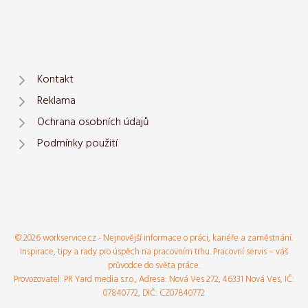
Kontakt
Reklama
Ochrana osobních údajů
Podmínky použití
© 2026 workservice.cz - Nejnovější informace o práci, kariéře a zaměstnání.
Inspirace, tipy a rady pro úspěch na pracovním trhu. Pracovní servis – váš
průvodce do světa práce.
Provozovatel: PR Yard media s.r.o., Adresa: Nová Ves 272, 46331 Nová Ves, IČ:
07840772, DIČ: CZ07840772