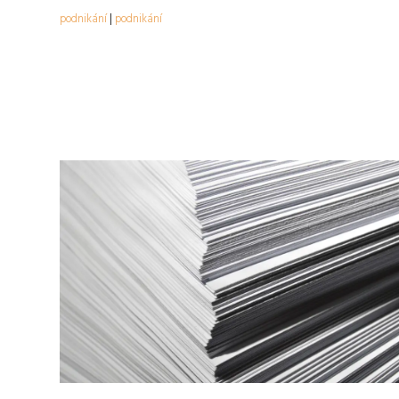
podnikání
|
podnikání