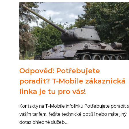
Odpověď: Potřebujete
poradit? T-Mobile zákaznická
linka je tu pro vás!
Kontakty na T-Mobile infolinku Potřebujete poradit s
vaším tarifem, řešíte technické potíží nebo máte jiný
dotaz ohledně služeb...