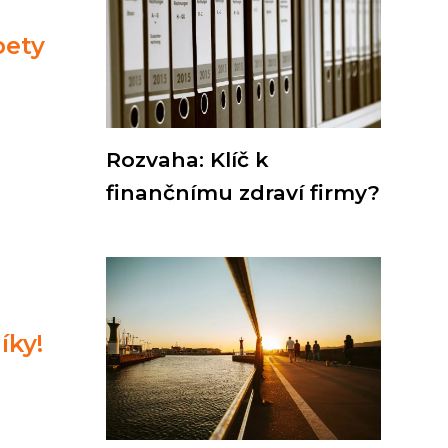
pety
Rozvaha: Klíč k
finančnímu zdraví firmy?
íky!