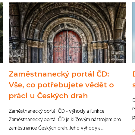
Zaměstnanecký portál ČD:
Vše, co potřebujete vědět o
práci u Českých drah
D
r
Zaměstnanecký portál ČD - výhody a funkce
p
Zaměstnanecký portál ČD je klíčovým nástrojem pro
zaměstnance Českých drah. Jeho výhody a...
p