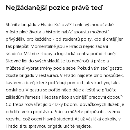
Nejžádanější pozice právě teď
Sháníte brigádu v Hradci Králové? Tohle východočeské
město plné života a historie nabízí spoustu možností
přivýdělku pro každého - od studentů po ty, kdo si chtějí jen
tak přilepšit. Momentálně jsou v Hradci nejvíc žádaní
skladníci. Místní e-shopy a logistická centra pořád shánějí
šikovné lidi do svých skladů. Je to nenáročná práce a
můžete si vybrat směny podle sebe. Pokud vám sedí gastro,
zkuste brigádu v restauraci. V Hradci najdete plno hospůdek,
kaváren a barů, které potřebují pomoct jak v kuchyni, tak s
obsluhou. V gastru se pořád něco děje a ještě se přiučíte
základům řemesla. Hledáte něco s volnější pracovní dobou?
Co třeba rozvážet jídlo? Díky boomu dovážkových služeb je
o řidiče velká poptávka. Práci si můžete přizpůsobit svému
rozvrhu, což ocení hlavně studenti. Ať už vás láká cokoliv, v
Hradci si tu správnou brigádu určitě najdete.