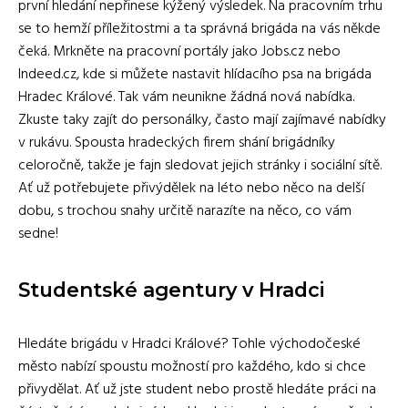
první hledání nepřinese kýžený výsledek. Na pracovním trhu
se to hemží příležitostmi a ta správná brigáda na vás někde
čeká. Mrkněte na pracovní portály jako Jobs.cz nebo
Indeed.cz, kde si můžete nastavit hlídacího psa na brigáda
Hradec Králové. Tak vám neunikne žádná nová nabídka.
Zkuste taky zajít do personálky, často mají zajímavé nabídky
v rukávu. Spousta hradeckých firem shání brigádníky
celoročně, takže je fajn sledovat jejich stránky i sociální sítě.
Ať už potřebujete přivýdělek na léto nebo něco na delší
dobu, s trochou snahy určitě narazíte na něco, co vám
sedne!
Studentské agentury v Hradci
Hledáte brigádu v Hradci Králové? Tohle východočeské
město nabízí spoustu možností pro každého, kdo si chce
přivydělat. Ať už jste student nebo prostě hledáte práci na