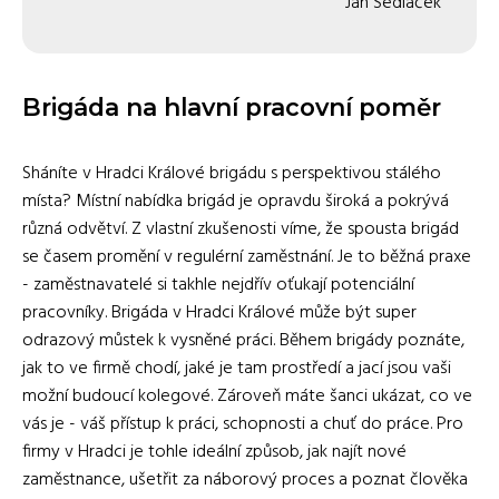
Jan Sedláček
Brigáda na hlavní pracovní poměr
Sháníte v Hradci Králové brigádu s perspektivou stálého
místa? Místní nabídka brigád je opravdu široká a pokrývá
různá odvětví. Z vlastní zkušenosti víme, že spousta brigád
se časem promění v regulérní zaměstnání. Je to běžná praxe
- zaměstnavatelé si takhle nejdřív oťukají potenciální
pracovníky. Brigáda v Hradci Králové může být super
odrazový můstek k vysněné práci. Během brigády poznáte,
jak to ve firmě chodí, jaké je tam prostředí a jací jsou vaši
možní budoucí kolegové. Zároveň máte šanci ukázat, co ve
vás je - váš přístup k práci, schopnosti a chuť do práce. Pro
firmy v Hradci je tohle ideální způsob, jak najít nové
zaměstnance, ušetřit za náborový proces a poznat člověka