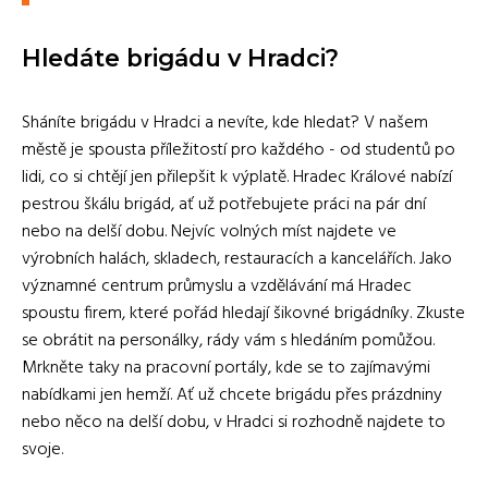
Hledáte brigádu v Hradci?
Sháníte brigádu v Hradci a nevíte, kde hledat? V našem
městě je spousta příležitostí pro každého - od studentů po
lidi, co si chtějí jen přilepšit k výplatě. Hradec Králové nabízí
pestrou škálu brigád, ať už potřebujete práci na pár dní
nebo na delší dobu. Nejvíc volných míst najdete ve
výrobních halách, skladech, restauracích a kancelářích. Jako
významné centrum průmyslu a vzdělávání má Hradec
spoustu firem, které pořád hledají šikovné brigádníky. Zkuste
se obrátit na personálky, rády vám s hledáním pomůžou.
Mrkněte taky na pracovní portály, kde se to zajímavými
nabídkami jen hemží. Ať už chcete brigádu přes prázdniny
nebo něco na delší dobu, v Hradci si rozhodně najdete to
svoje.