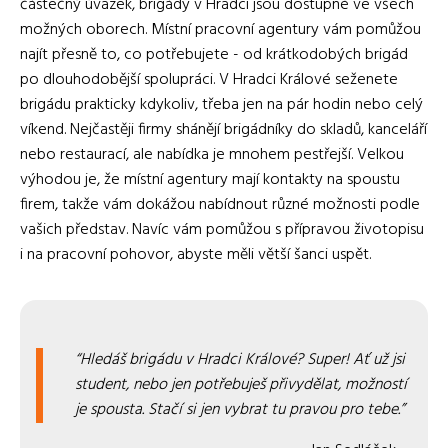
částečný úvazek, brigády v Hradci jsou dostupné ve všech
možných oborech. Místní pracovní agentury vám pomůžou
najít přesně to, co potřebujete - od krátkodobých brigád
po dlouhodobější spolupráci. V Hradci Králové seženete
brigádu prakticky kdykoliv, třeba jen na pár hodin nebo celý
víkend. Nejčastěji firmy shánějí brigádníky do skladů, kanceláří
nebo restaurací, ale nabídka je mnohem pestřejší. Velkou
výhodou je, že místní agentury mají kontakty na spoustu
firem, takže vám dokážou nabídnout různé možnosti podle
vašich představ. Navíc vám pomůžou s přípravou životopisu
i na pracovní pohovor, abyste měli větší šanci uspět.
Hledáš brigádu v Hradci Králové? Super! Ať už jsi
student, nebo jen potřebuješ přivydělat, možností
je spousta. Stačí si jen vybrat tu pravou pro tebe.