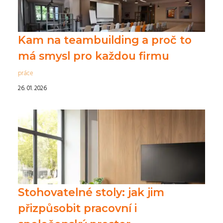
Kam na teambuilding a proč to
má smysl pro každou firmu
práce
26. 01. 2026
Stohovatelné stoly: jak jim
přizpůsobit pracovní i