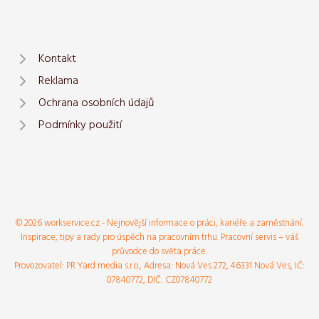
Kontakt
Reklama
Ochrana osobních údajů
Podmínky použití
© 2026 workservice.cz - Nejnovější informace o práci, kariéře a zaměstnání.
Inspirace, tipy a rady pro úspěch na pracovním trhu. Pracovní servis – váš
průvodce do světa práce.
Provozovatel: PR Yard media s.r.o., Adresa: Nová Ves 272, 46331 Nová Ves, IČ:
07840772, DIČ: CZ07840772