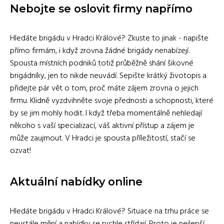
Nebojte se oslovit firmy napřímo
Hledáte brigádu v Hradci Králové? Zkuste to jinak - napište
přímo firmám, i když zrovna žádné brigády nenabízejí.
Spousta místních podniků totiž průběžně shání šikovné
brigádníky, jen to nikde neuvádí. Sepište krátký životopis a
přidejte pár vět o tom, proč máte zájem zrovna o jejich
firmu. Klidně vyzdvihněte svoje přednosti a schopnosti, které
by se jim mohly hodit. I když třeba momentálně nehledají
někoho s vaší specializací, váš aktivní přístup a zájem je
může zaujmout. V Hradci je spousta příležitostí, stačí se
ozvat!
Aktuální nabídky online
Hledáte brigádu v Hradci Králové? Situace na trhu práce se
neustále mění a nabídky se rychle střídají. Proto je nejlepší