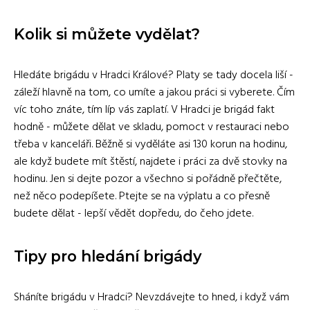
Kolik si můžete vydělat?
Hledáte brigádu v Hradci Králové? Platy se tady docela liší -
záleží hlavně na tom, co umíte a jakou práci si vyberete. Čím
víc toho znáte, tím líp vás zaplatí. V Hradci je brigád fakt
hodně - můžete dělat ve skladu, pomoct v restauraci nebo
třeba v kanceláři. Běžně si vyděláte asi 130 korun na hodinu,
ale když budete mít štěstí, najdete i práci za dvě stovky na
hodinu. Jen si dejte pozor a všechno si pořádně přečtěte,
než něco podepíšete. Ptejte se na výplatu a co přesně
budete dělat - lepší vědět dopředu, do čeho jdete.
Tipy pro hledání brigády
Sháníte brigádu v Hradci? Nevzdávejte to hned, i když vám