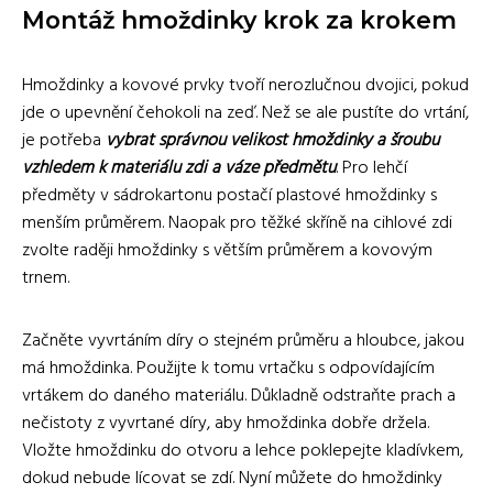
Montáž hmoždinky krok za krokem
Hmoždinky a kovové prvky tvoří nerozlučnou dvojici, pokud
jde o upevnění čehokoli na zeď. Než se ale pustíte do vrtání,
je potřeba
vybrat správnou velikost hmoždinky a šroubu
vzhledem k materiálu zdi a váze předmětu
. Pro lehčí
předměty v sádrokartonu postačí plastové hmoždinky s
menším průměrem. Naopak pro těžké skříně na cihlové zdi
zvolte raději hmoždinky s větším průměrem a kovovým
trnem.
Začněte vyvrtáním díry o stejném průměru a hloubce, jakou
má hmoždinka. Použijte k tomu vrtačku s odpovídajícím
vrtákem do daného materiálu. Důkladně odstraňte prach a
nečistoty z vyvrtané díry, aby hmoždinka dobře držela.
Vložte hmoždinku do otvoru a lehce poklepejte kladívkem,
dokud nebude lícovat se zdí. Nyní můžete do hmoždinky