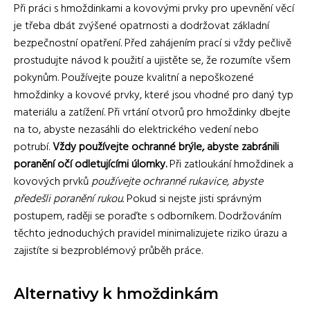
Při práci s hmoždinkami a kovovými prvky pro upevnění věcí
je třeba dbát zvýšené opatrnosti a dodržovat základní
bezpečnostní opatření. Před zahájením prací si vždy pečlivě
prostudujte návod k použití a ujistěte se, že rozumíte všem
pokynům. Používejte pouze kvalitní a nepoškozené
hmoždinky a kovové prvky, které jsou vhodné pro daný typ
materiálu a zatížení. Při vrtání otvorů pro hmoždinky dbejte
na to, abyste nezasáhli do elektrického vedení nebo
potrubí.
Vždy používejte ochranné brýle, abyste zabránili
poranění očí odletujícími úlomky.
Při zatloukání hmoždinek a
kovových prvků
používejte ochranné rukavice, abyste
předešli poranění rukou.
Pokud si nejste jisti správným
postupem, raději se poraďte s odborníkem. Dodržováním
těchto jednoduchých pravidel minimalizujete riziko úrazu a
zajistíte si bezproblémový průběh práce.
Alternativy k hmoždinkám