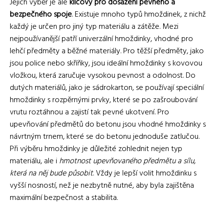
Jejich výběr je ale
klíčový pro dosažení pevného a
bezpečného spoje
. Existuje mnoho typů hmoždinek, z nichž
každý je určen pro jiný typ materiálu a zátěže. Mezi
nejpoužívanější patří univerzální hmoždinky, vhodné pro
lehčí předměty a běžné materiály. Pro těžší předměty, jako
jsou police nebo skříňky, jsou ideální hmoždinky s kovovou
vložkou, která zaručuje vysokou pevnost a odolnost. Do
dutých materiálů, jako je sádrokarton, se používají speciální
hmoždinky s rozpěrnými prvky, které se po zašroubování
vrutu roztáhnou a zajistí tak pevné ukotvení. Pro
upevňování předmětů do betonu jsou vhodné hmoždinky s
návrtným trnem, které se do betonu jednoduše zatlučou.
Při výběru hmoždinky je důležité zohlednit nejen typ
materiálu, ale i
hmotnost upevňovaného předmětu a sílu,
která na něj bude působit
. Vždy je lepší volit hmoždinku s
vyšší nosností, než je nezbytně nutné, aby byla zajištěna
maximální bezpečnost a stabilita.