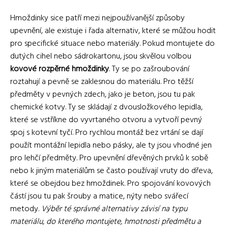
Hmoždinky sice patří mezi nejpoužívanější způsoby
upevnění, ale existuje i řada alternativ, které se můžou hodit
pro specifické situace nebo materiály. Pokud montujete do
dutých cihel nebo sádrokartonu, jsou skvělou volbou
kovové rozpěrné hmoždinky
. Ty se po zašroubování
roztahují a pevně se zaklesnou do materiálu. Pro těžší
předměty v pevných zdech, jako je beton, jsou tu pak
chemické kotvy. Ty se skládají z dvousložkového lepidla,
které se vstříkne do vyvrtaného otvoru a vytvoří pevný
spoj s kotevní tyčí. Pro rychlou montáž bez vrtání se dají
použít montážní lepidla nebo pásky, ale ty jsou vhodné jen
pro lehčí předměty. Pro upevnění dřevěných prvků k sobě
nebo k jiným materiálům se často používají vruty do dřeva,
které se obejdou bez hmoždinek. Pro spojování kovových
částí jsou tu pak šrouby a matice, nýty nebo svářecí
metody.
Výběr té správné alternativy závisí na typu
materiálu, do kterého montujete, hmotnosti předmětu a