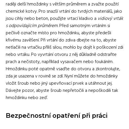
raději delší hmoždinky s větším průměrem a zvažte použití
chemické kotvy. Pro snazší vrtání do tvrdých materiálů, jako
jsou cihly nebo beton, použijte vrtací kladivo a
vidiový vrták
s odpovídajícím průměrem
. Před samotným vrtáním si
pečlivě označte místo pro hmoždinku, abyste předešli
křivému zavěšení. Při vrtání do zdiva dbejte na to, abyste
netlačili na vrtačku příliš silou, mohlo by dojít k poškození zdi
nebo vrtáku. Po vyvrtání otvoru z něj důkladně odstraňte
prach a nečistoty, například vysavačem nebo foukáním.
Hmoždinku poté opatrně vsaďte do otvoru a zkontrolujte,
zda je usazena v rovině se zdí. Nyní můžete do hmoždinky
vložit šroub nebo jiný upevňovací prvek a utáhnout jej.
Dávejte pozor, abyste šroub nepřetočili a nepoškodili tak
hmoždinku nebo zeď.
Bezpečnostní opatření při práci