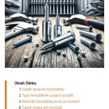
Obsah článku:
Výběr správné hmoždinky
Typy hmoždinek a jejich použití
Montáž hmoždinky krok za krokem
Časté chyby při montáži