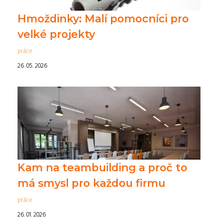
Hmoždinky: Malí pomocníci pro
velké projekty
práce
26. 05. 2026
Kam na teambuilding a proč to
má smysl pro každou firmu
práce
26. 01. 2026