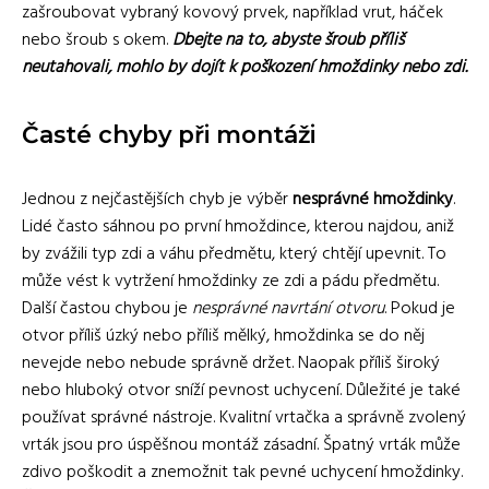
zašroubovat vybraný kovový prvek, například vrut, háček
nebo šroub s okem.
Dbejte na to, abyste šroub příliš
neutahovali, mohlo by dojít k poškození hmoždinky nebo zdi.
Časté chyby při montáži
Jednou z nejčastějších chyb je výběr
nesprávné hmoždinky
.
Lidé často sáhnou po první hmoždince, kterou najdou, aniž
by zvážili typ zdi a váhu předmětu, který chtějí upevnit. To
může vést k vytržení hmoždinky ze zdi a pádu předmětu.
Další častou chybou je
nesprávné navrtání otvoru
. Pokud je
otvor příliš úzký nebo příliš mělký, hmoždinka se do něj
nevejde nebo nebude správně držet. Naopak příliš široký
nebo hluboký otvor sníží pevnost uchycení. Důležité je také
používat správné nástroje. Kvalitní vrtačka a správně zvolený
vrták jsou pro úspěšnou montáž zásadní. Špatný vrták může
zdivo poškodit a znemožnit tak pevné uchycení hmoždinky.