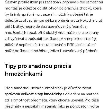
Častým prohřeškem je i zanedbání přípravy. Před samotnou
montáží je důležité očistit otvor od prachu a drobků, které
by bránily správnému usazení hmoždinky. Stejně tak je
důležité zvolit správnou délku a průměr vrutu. Pokud je vrut
příliš krátký, neprojde skrz upevňovaný předmět a
hmoždinku. Naopak příliš dlouhý vrut může z druhé strany
zdi vyčnívat a způsobit tak škodu. A v neposlední řadě je
důležité nepřehánět to s utahováním. Příliš silné utažení
může poškodit hmoždinku, zdivo i upevňovaný předmět.
Tipy pro snadnou práci s
hmoždinkami
Před samotnou instalací hmoždinek je důležité zvolit
správnou velikost a typ hmoždinky
s ohledem na materiál
zdi a hmotnost předmětu, který chcete upevnit. Pro těžší
předměty a nestabilní materiály, jako je pórobeton, volte