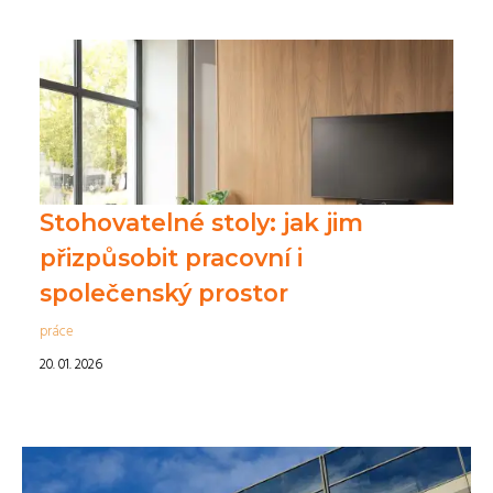
Stohovatelné stoly: jak jim
přizpůsobit pracovní i
společenský prostor
práce
20. 01. 2026