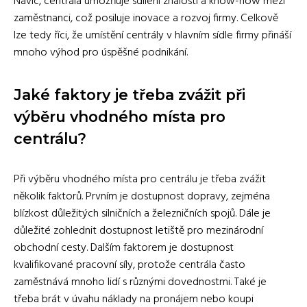
Navíc, centrála umožňuje sdílení znalostí a know-how mezi
zaměstnanci, což posiluje inovace a rozvoj firmy. Celkově
lze tedy říci, že umístění centrály v hlavním sídle firmy přináší
mnoho výhod pro úspěšné podnikání.
Jaké faktory je třeba zvážit při
výběru vhodného místa pro
centrálu?
Při výběru vhodného místa pro centrálu je třeba zvážit
několik faktorů. Prvním je dostupnost dopravy, zejména
blízkost důležitých silničních a železničních spojů. Dále je
důležité zohlednit dostupnost letiště pro mezinárodní
obchodní cesty. Dalším faktorem je dostupnost
kvalifikované pracovní síly, protože centrála často
zaměstnává mnoho lidí s různými dovednostmi. Také je
třeba brát v úvahu náklady na pronájem nebo koupi