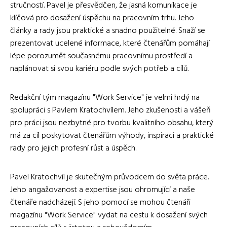
stručností. Pavel je přesvědčen, že jasná komunikace je
klíčová pro dosažení úspěchu na pracovním trhu. Jeho
články a rady jsou praktické a snadno použitelné. Snaží se
prezentovat ucelené informace, které čtenářům pomáhají
lépe porozumět současnému pracovnímu prostředí a
naplánovat si svou kariéru podle svých potřeb a cílů.
Redakční tým magazínu "Work Service" je velmi hrdý na
spolupráci s Pavlem Kratochvílem. Jeho zkušenosti a vášeň
pro práci jsou nezbytné pro tvorbu kvalitního obsahu, který
má za cíl poskytovat čtenářům výhody, inspiraci a praktické
rady pro jejich profesní růst a úspěch.
Pavel Kratochvíl je skutečným průvodcem do světa práce.
Jeho angažovanost a expertise jsou ohromující a naše
čtenáře nadcházejí. S jeho pomocí se mohou čtenáři
magazínu "Work Service" vydat na cestu k dosažení svých