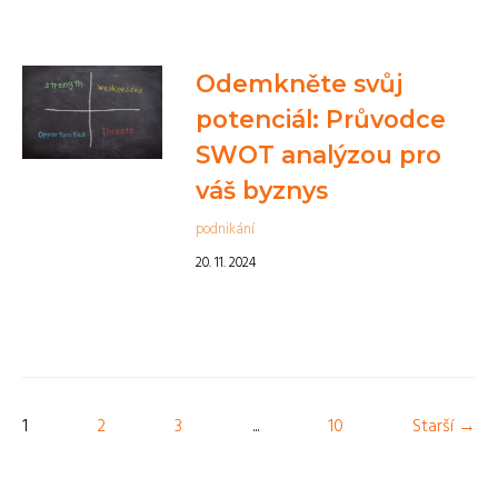
Odemkněte svůj
potenciál: Průvodce
SWOT analýzou pro
váš byznys
podnikání
20. 11. 2024
1
2
3
...
10
Starší →