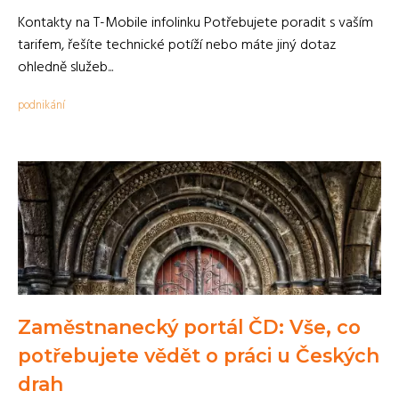
Kontakty na T-Mobile infolinku Potřebujete poradit s vaším
tarifem, řešíte technické potíží nebo máte jiný dotaz
ohledně služeb...
podnikání
Zaměstnanecký portál ČD: Vše, co
potřebujete vědět o práci u Českých
drah