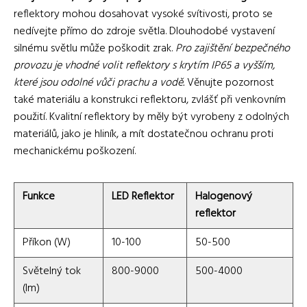
reflektory mohou dosahovat vysoké svítivosti, proto se
nedívejte přímo do zdroje světla. Dlouhodobé vystavení
silnému světlu může poškodit zrak.
Pro zajištění bezpečného
provozu je vhodné volit reflektory s krytím IP65 a vyšším,
které jsou odolné vůči prachu a vodě.
Věnujte pozornost
také materiálu a konstrukci reflektoru, zvlášť při venkovním
použití. Kvalitní reflektory by měly být vyrobeny z odolných
materiálů, jako je hliník, a mít dostatečnou ochranu proti
mechanickému poškození.
Funkce
LED Reflektor
Halogenový
reflektor
Příkon (W)
10-100
50-500
Světelný tok
800-9000
500-4000
(lm)