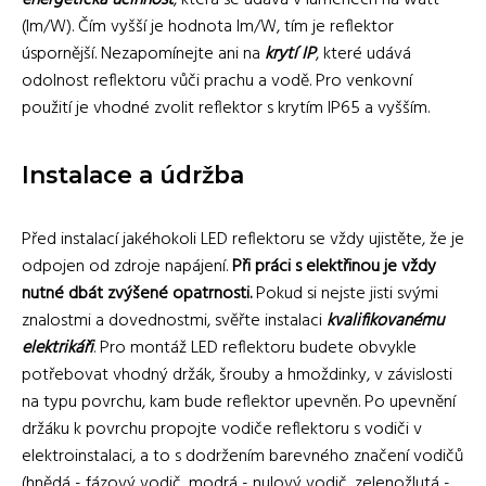
energetická účinnost
, která se udává v lumenech na watt
(lm/W). Čím vyšší je hodnota lm/W, tím je reflektor
úspornější. Nezapomínejte ani na
krytí IP
, které udává
odolnost reflektoru vůči prachu a vodě. Pro venkovní
použití je vhodné zvolit reflektor s krytím IP65 a vyšším.
Instalace a údržba
Před instalací jakéhokoli LED reflektoru se vždy ujistěte, že je
odpojen od zdroje napájení.
Při práci s elektřinou je vždy
nutné dbát zvýšené opatrnosti.
Pokud si nejste jisti svými
znalostmi a dovednostmi, svěřte instalaci
kvalifikovanému
elektrikáři
. Pro montáž LED reflektoru budete obvykle
potřebovat vhodný držák, šrouby a hmoždinky, v závislosti
na typu povrchu, kam bude reflektor upevněn. Po upevnění
držáku k povrchu propojte vodiče reflektoru s vodiči v
elektroinstalaci, a to s dodržením barevného značení vodičů
(hnědá - fázový vodič, modrá - nulový vodič, zelenožlutá -