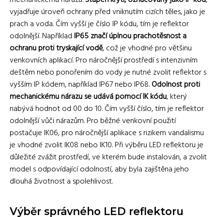
mechanickému nárazu.
Stupeň krytí, označovaný jako IP kód
,
vyjadřuje úroveň ochrany před vniknutím cizích těles, jako je
prach a voda. Čím vyšší je číslo IP kódu, tím je reflektor
odolnější. Například
IP65 značí úplnou prachotěsnost a
ochranu proti tryskající vodě
, což je vhodné pro většinu
venkovních aplikací. Pro náročnější prostředí s intenzivním
deštěm nebo ponořením do vody je nutné zvolit reflektor s
vyšším IP kódem, například IP67 nebo IP68.
Odolnost proti
mechanickému nárazu se udává pomocí IK kódu
, který
nabývá hodnot od 00 do 10. Čím vyšší číslo, tím je reflektor
odolnější vůči nárazům. Pro běžné venkovní použití
postačuje IK06, pro náročnější aplikace s rizikem vandalismu
je vhodné zvolit IK08 nebo IK10. Při výběru LED reflektoru je
důležité zvážit prostředí, ve kterém bude instalován, a zvolit
model s odpovídající odolností, aby byla zajištěna jeho
dlouhá životnost a spolehlivost.
Výběr správného LED reflektoru