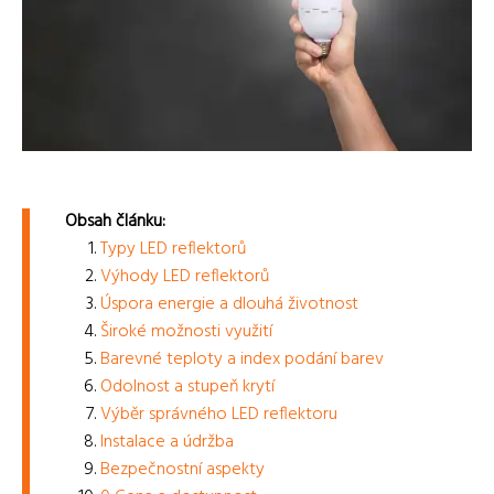
Obsah článku:
Typy LED reflektorů
Výhody LED reflektorů
Úspora energie a dlouhá životnost
Široké možnosti využití
Barevné teploty a index podání barev
Odolnost a stupeň krytí
Výběr správného LED reflektoru
Instalace a údržba
Bezpečnostní aspekty