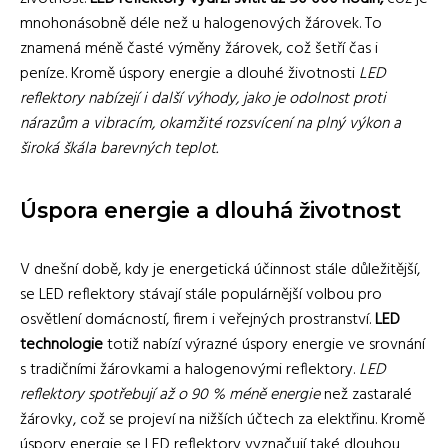
mnohonásobně déle než u halogenových žárovek. To
znamená méně časté výměny žárovek, což šetří čas i
peníze. Kromě úspory energie a dlouhé životnosti
LED
reflektory nabízejí i další výhody, jako je odolnost proti
nárazům a vibracím, okamžité rozsvícení na plný výkon a
široká škála barevných teplot.
Úspora energie a dlouhá životnost
V dnešní době, kdy je energetická účinnost stále důležitější,
se LED reflektory stávají stále populárnější volbou pro
osvětlení domácností, firem i veřejných prostranství.
LED
technologie
totiž nabízí výrazné úspory energie ve srovnání
s tradičními žárovkami a halogenovými reflektory.
LED
reflektory spotřebují až o 90 % méně energie
než zastaralé
žárovky, což se projeví na nižších účtech za elektřinu. Kromě
úspory energie se LED reflektory vyznačují také dlouhou