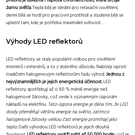
příkonu je důležitá i teplota chromatičnosti, která určuje
barvu světla.
Teplá bílá je ideální pro relaxační osvětlení,
denní bílá se hodí pro pracovní prostředí a studená bílá se
uplatní tam, kde je potřeba maximální svítivost.
Výhody LED reflektorů
LED reflektory se staly populární volbou pro osvětlení
interiérů i exteriérů, a to z dobrého důvodu. Nabízejí oproti
tradičním halogenovým reflektorům řadu výhod.
Jednou z
nejvýznamnějších je jejich energetická účinnost.
LED
reflektory spotřebují až o 80 % méně energie než
halogenové žárovky, což vede k významným úsporám
nákladů na elektřinu.
Tato úspora energie je dána tím, že LED
diody přeměňují většinu energie na světlo, zatímco
halogenové žárovky velkou část energie promrhají jako
teplo.
Další výhodou LED reflektorů je jejich dlouhá
životnost.
LED reflektory vydrží svítit až 50 000 hodin,
což je