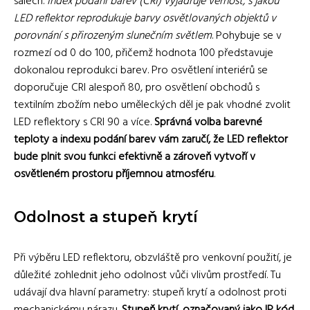
sálech.
Index podání barev (CRI) vyjadřuje věrnost, s jakou
LED reflektor reprodukuje barvy osvětlovaných objektů v
porovnání s přirozeným slunečním světlem
. Pohybuje se v
rozmezí od 0 do 100, přičemž hodnota 100 představuje
dokonalou reprodukci barev. Pro osvětlení interiérů se
doporučuje CRI alespoň 80, pro osvětlení obchodů s
textilním zbožím nebo uměleckých děl je pak vhodné zvolit
LED reflektory s CRI 90 a více.
Správná volba barevné
teploty a indexu podání barev vám zaručí, že LED reflektor
bude plnit svou funkci efektivně a zároveň vytvoří v
osvětleném prostoru příjemnou atmosféru
.
Odolnost a stupeň krytí
Při výběru LED reflektoru, obzvláště pro venkovní použití, je
důležité zohlednit jeho odolnost vůči vlivům prostředí. Tu
udávají dva hlavní parametry: stupeň krytí a odolnost proti