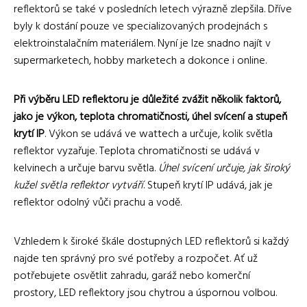
reflektorů se také v posledních letech výrazně zlepšila. Dříve
byly k dostání pouze ve specializovaných prodejnách s
elektroinstalačním materiálem. Nyní je lze snadno najít v
supermarketech, hobby marketech a dokonce i online.
Při výběru LED reflektoru je důležité zvážit několik faktorů,
jako je výkon, teplota chromatičnosti, úhel svícení a stupeň
krytí IP
. Výkon se udává ve wattech a určuje, kolik světla
reflektor vyzařuje. Teplota chromatičnosti se udává v
kelvinech a určuje barvu světla.
Úhel svícení určuje, jak široký
kužel světla reflektor vytváří
. Stupeň krytí IP udává, jak je
reflektor odolný vůči prachu a vodě.
Vzhledem k široké škále dostupných LED reflektorů si každý
najde ten správný pro své potřeby a rozpočet. Ať už
potřebujete osvětlit zahradu, garáž nebo komerční
prostory, LED reflektory jsou chytrou a úspornou volbou.