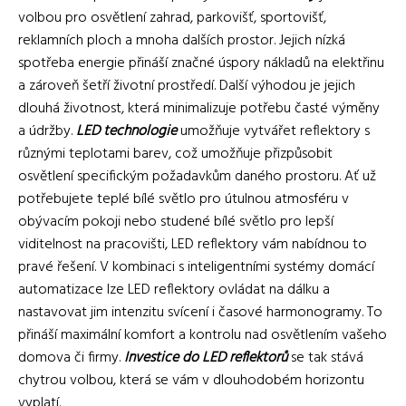
volbou pro osvětlení zahrad, parkovišť, sportovišť,
reklamních ploch a mnoha dalších prostor. Jejich nízká
spotřeba energie přináší značné úspory nákladů na elektřinu
a zároveň šetří životní prostředí. Další výhodou je jejich
dlouhá životnost, která minimalizuje potřebu časté výměny
a údržby.
LED technologie
umožňuje vytvářet reflektory s
různými teplotami barev, což umožňuje přizpůsobit
osvětlení specifickým požadavkům daného prostoru. Ať už
potřebujete teplé bílé světlo pro útulnou atmosféru v
obývacím pokoji nebo studené bílé světlo pro lepší
viditelnost na pracovišti, LED reflektory vám nabídnou to
pravé řešení. V kombinaci s inteligentními systémy domácí
automatizace lze LED reflektory ovládat na dálku a
nastavovat jim intenzitu svícení i časové harmonogramy. To
přináší maximální komfort a kontrolu nad osvětlením vašeho
domova či firmy.
Investice do LED reflektorů
se tak stává
chytrou volbou, která se vám v dlouhodobém horizontu
vyplatí.