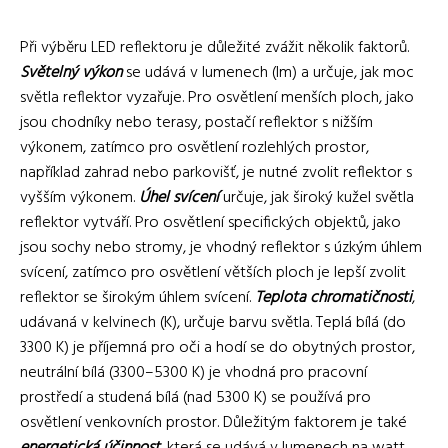
Při výběru LED reflektoru je důležité zvážit několik faktorů.
Světelný výkon
se udává v lumenech (lm) a určuje, jak moc
světla reflektor vyzařuje. Pro osvětlení menších ploch, jako
jsou chodníky nebo terasy, postačí reflektor s nižším
výkonem, zatímco pro osvětlení rozlehlých prostor,
například zahrad nebo parkovišť, je nutné zvolit reflektor s
vyšším výkonem.
Úhel svícení
určuje, jak široký kužel světla
reflektor vytváří. Pro osvětlení specifických objektů, jako
jsou sochy nebo stromy, je vhodný reflektor s úzkým úhlem
svícení, zatímco pro osvětlení větších ploch je lepší zvolit
reflektor se širokým úhlem svícení.
Teplota chromatičnosti
,
udávaná v kelvinech (K), určuje barvu světla. Teplá bílá (do
3300 K) je příjemná pro oči a hodí se do obytných prostor,
neutrální bílá (3300–5300 K) je vhodná pro pracovní
prostředí a studená bílá (nad 5300 K) se používá pro
osvětlení venkovních prostor. Důležitým faktorem je také