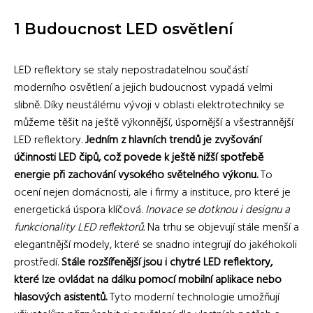
1 Budoucnost LED osvětlení
LED reflektory se staly nepostradatelnou součástí
moderního osvětlení a jejich budoucnost vypadá velmi
slibně. Díky neustálému vývoji v oblasti elektrotechniky se
můžeme těšit na ještě výkonnější, úspornější a všestrannější
LED reflektory.
Jedním z hlavních trendů je zvyšování
účinnosti LED čipů, což povede k ještě nižší spotřebě
energie při zachování vysokého světelného výkonu.
To
ocení nejen domácnosti, ale i firmy a instituce, pro které je
energetická úspora klíčová.
Inovace se dotknou i designu a
funkcionality LED reflektorů.
Na trhu se objevují stále menší a
elegantnější modely, které se snadno integrují do jakéhokoli
prostředí.
Stále rozšířenější jsou i chytré LED reflektory,
které lze ovládat na dálku pomocí mobilní aplikace nebo
hlasových asistentů.
Tyto moderní technologie umožňují