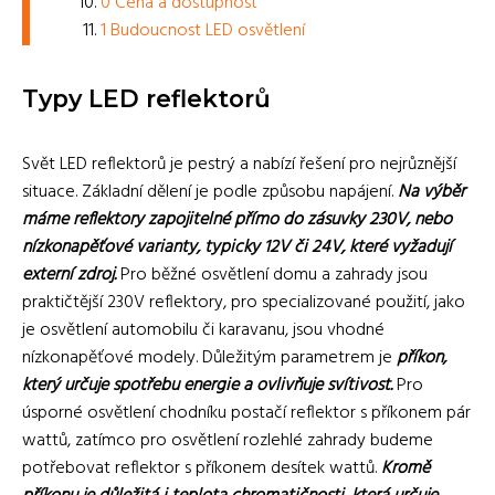
0 Cena a dostupnost
1 Budoucnost LED osvětlení
Typy LED reflektorů
Svět LED reflektorů je pestrý a nabízí řešení pro nejrůznější
situace. Základní dělení je podle způsobu napájení.
Na výběr
máme reflektory zapojitelné přímo do zásuvky 230V, nebo
nízkonapěťové varianty, typicky 12V či 24V, které vyžadují
externí zdroj.
Pro běžné osvětlení domu a zahrady jsou
praktičtější 230V reflektory, pro specializované použití, jako
je osvětlení automobilu či karavanu, jsou vhodné
nízkonapěťové modely. Důležitým parametrem je
příkon,
který určuje spotřebu energie a ovlivňuje svítivost.
Pro
úsporné osvětlení chodníku postačí reflektor s příkonem pár
wattů, zatímco pro osvětlení rozlehlé zahrady budeme
potřebovat reflektor s příkonem desítek wattů.
Kromě