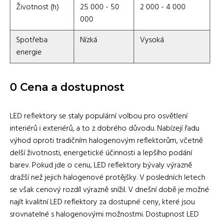
Životnost (h)
25 000 - 50
2 000 - 4 000
000
Spotřeba
Nízká
Vysoká
energie
0 Cena a dostupnost
LED reflektory se staly populární volbou pro osvětlení
interiérů i exteriérů, a to z dobrého důvodu. Nabízejí řadu
výhod oproti tradičním halogenovým reflektorům, včetně
delší životnosti, energetické účinnosti a lepšího podání
barev. Pokud jde o cenu, LED reflektory bývaly výrazně
dražší než jejich halogenové protějšky. V posledních letech
se však cenový rozdíl výrazně snížil. V dnešní době je možné
najít kvalitní LED reflektory za dostupné ceny, které jsou
srovnatelné s halogenovými možnostmi. Dostupnost LED