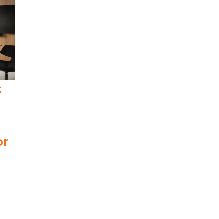
:
t
or