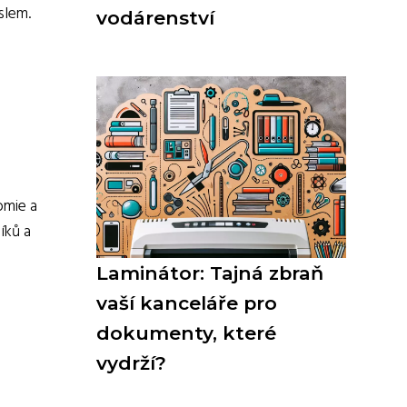
slem.
vodárenství
omie a
íků a
Laminátor: Tajná zbraň
vaší kanceláře pro
dokumenty, které
vydrží?