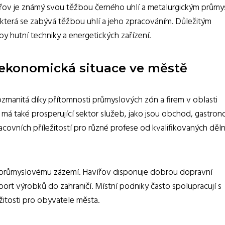
avířov je známý svou těžbou černého uhlí a metalurgickým průmy
která se zabývá těžbou uhlí a jeho zpracováním. Důležitým
by hutní techniky a energetických zařízení.
 ekonomická situace ve městě
manitá díky přítomnosti průmyslových zón a firem v oblasti
o má také prosperující sektor služeb, jako jsou obchod, gastron
covních příležitostí pro různé profese od kvalifikovaných děln
mu průmyslovému zázemí. Havířov disponuje dobrou dopravní
port výrobků do zahraničí. Místní podniky často spolupracují s
ežitosti pro obyvatele města.