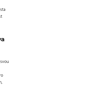
ěsta
st
va
 svou
ro
h,