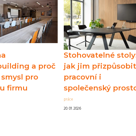
na
Stohovatelné stoly
uilding a proč
jak jim přizpůsobi
 smysl pro
pracovní i
u firmu
společenský prost
práce
20. 01. 2026