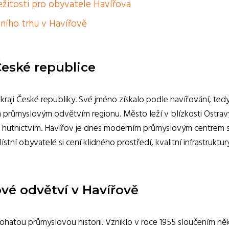
ežitosti pro obyvatele Havířova
vního trhu v Havířově
České republice
raji České republiky. Své jméno získalo podle havířování, ted
 průmyslovým odvětvím regionu. Město leží v blízkosti Ostrav
 a hutnictvím. Havířov je dnes moderním průmyslovým centrem 
ístní obyvatelé si cení klidného prostředí, kvalitní infrastruktur
vé odvětví v Havířově
ohatou průmyslovou historii. Vzniklo v roce 1955 sloučením něk