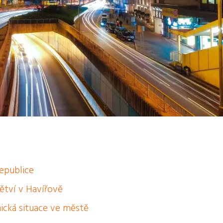
epublice
ětví v Havířově
ická situace ve městě