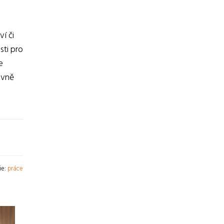
ví či
sti pro
e
ovně
ie:
práce