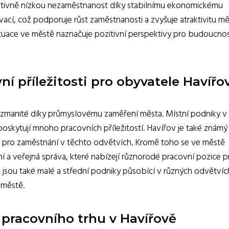
relativně nízkou nezaměstnanost díky stabilnímu ekonomickému
ovací, což podporuje růst zaměstnanosti a zvyšuje atraktivitu m
tuace ve městě naznačuje pozitivní perspektivy pro budoucno
í příležitosti pro obyvatele Havířo
ozmanité díky průmyslovému zaměření města. Místní podniky v
oskytují mnoho pracovních příležitostí. Havířov je také známý
ti pro zaměstnání v těchto odvětvích. Kromě toho se ve městě
ní a veřejná správa, které nabízejí různorodé pracovní pozice p
 jsou také malé a střední podniky působící v různých odvětvíc
 městě.
i pracovního trhu v Havířově