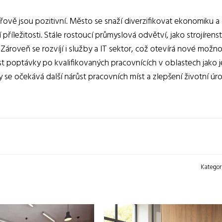
řově jsou pozitivní. Město se snaží diverzifikovat ekonomiku a
říležitosti. Stále rostoucí průmyslová odvětví, jako strojírenst
Zároveň se rozvíjí i služby a IT sektor, což otevírá nové možno
t poptávky po kvalifikovaných pracovnících v oblastech jako j
ky se očekává další nárůst pracovních míst a zlepšení životní úr
Kategor