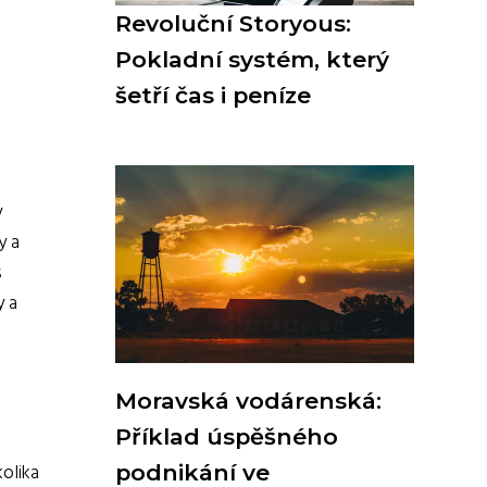
Revoluční Storyous:
Pokladní systém, který
šetří čas i peníze
y
y a
s
y a
Moravská vodárenská:
Příklad úspěšného
olika
podnikání ve