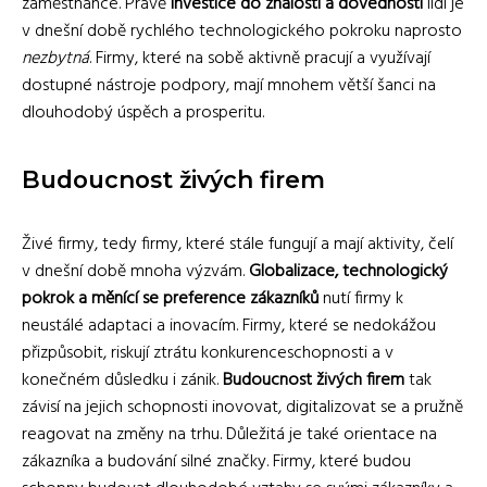
zaměstnance. Právě
investice do znalostí a dovedností
lidí je
v dnešní době rychlého technologického pokroku naprosto
nezbytná
. Firmy, které na sobě aktivně pracují a využívají
dostupné nástroje podpory, mají mnohem větší šanci na
dlouhodobý úspěch a prosperitu.
Budoucnost živých firem
Živé firmy, tedy firmy, které stále fungují a mají aktivity, čelí
v dnešní době mnoha výzvám.
Globalizace, technologický
pokrok a měnící se preference zákazníků
nutí firmy k
neustálé adaptaci a inovacím. Firmy, které se nedokážou
přizpůsobit, riskují ztrátu konkurenceschopnosti a v
konečném důsledku i zánik.
Budoucnost živých firem
tak
závisí na jejich schopnosti inovovat, digitalizovat se a pružně
reagovat na změny na trhu. Důležitá je také orientace na
zákazníka a budování silné značky. Firmy, které budou