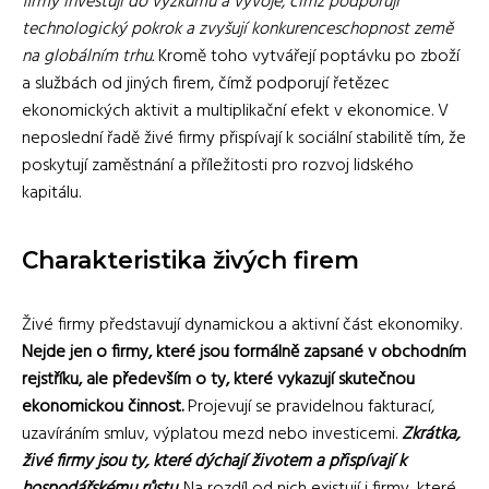
firmy investují do výzkumu a vývoje, čímž podporují
technologický pokrok a zvyšují konkurenceschopnost země
na globálním trhu.
Kromě toho vytvářejí poptávku po zboží
a službách od jiných firem, čímž podporují řetězec
ekonomických aktivit a multiplikační efekt v ekonomice. V
neposlední řadě živé firmy přispívají k sociální stabilitě tím, že
poskytují zaměstnání a příležitosti pro rozvoj lidského
kapitálu.
Charakteristika živých firem
Živé firmy představují dynamickou a aktivní část ekonomiky.
Nejde jen o firmy, které jsou formálně zapsané v obchodním
rejstříku, ale především o ty, které vykazují skutečnou
ekonomickou činnost.
Projevují se pravidelnou fakturací,
uzavíráním smluv, výplatou mezd nebo investicemi.
Zkrátka,
živé firmy jsou ty, které dýchají životem a přispívají k
hospodářskému růstu.
Na rozdíl od nich existují i firmy, které