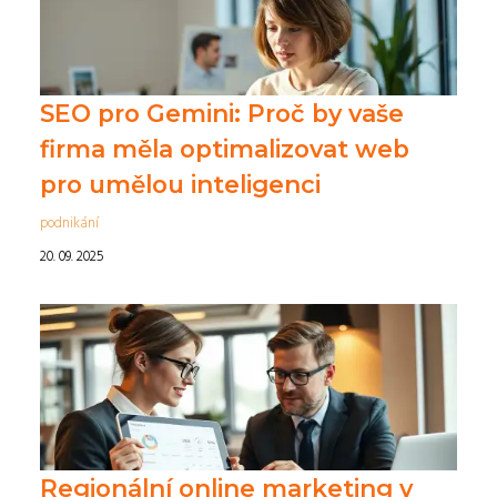
SEO pro Gemini: Proč by vaše
firma měla optimalizovat web
pro umělou inteligenci
podnikání
20. 09. 2025
Regionální online marketing v