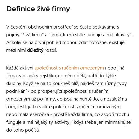
Definice živé firmy
V českém obchodním prostředí se často setkáváme s
pojmy "živá firma" a "firma, která stále funguje a má aktivity".
Ačkoliv se na první pohled mohou zdát totožné, existuje
mezi nimi
důležitý
rozdíl.
Každá aktivní
společnost s ručením omezeným
nebo jiná
firma zapsaná v rejstříku, co něco dělá, patří do týhle
skupiny. Když se na to koukneš blíž, najdeš tam různý typy
podnikání - od prosperující společnosti s ručením
omezeným až po firmy, co jsou na huntě. Jo, a nezáleží na
tom, jestli je to velká společnost s ručením omezeným
nebo malá eseróčka - prostě každá firma, co aspoň trochu
funguje a má nějaký ty aktivity, i když třeba jen minimální, se
do toho počítá.