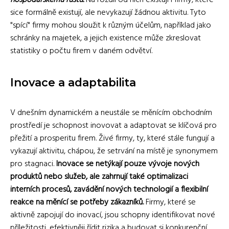
sice formálně existují, ale nevykazují žádnou aktivitu. Tyto
"spící" firmy mohou sloužit k různým účelům, například jako
schránky na majetek, a jejich existence může zkreslovat
statistiky o počtu firem v daném odvětví.
Inovace a adaptabilita
V dnešním dynamickém a neustále se měnícím obchodním
prostředí je schopnost inovovat a adaptovat se klíčová pro
přežití a prosperitu firem. Živé firmy, ty, které stále fungují a
vykazují aktivitu, chápou, že setrvání na místě je synonymem
pro stagnaci.
Inovace se netýkají pouze vývoje nových
produktů nebo služeb, ale zahrnují také optimalizaci
interních procesů, zavádění nových technologií a flexibilní
reakce na měnící se potřeby zákazníků.
Firmy, které se
aktivně zapojují do inovací, jsou schopny identifikovat nové
příležitosti, efektivněji řídit rizika a budovat si konkurenční