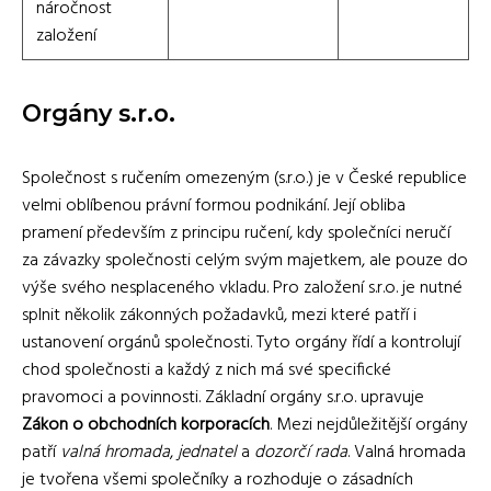
náročnost
založení
Orgány s.r.o.
Společnost s ručením omezeným (s.r.o.) je v České republice
velmi oblíbenou právní formou podnikání. Její obliba
pramení především z principu ručení, kdy společníci neručí
za závazky společnosti celým svým majetkem, ale pouze do
výše svého nesplaceného vkladu. Pro založení s.r.o. je nutné
splnit několik zákonných požadavků, mezi které patří i
ustanovení orgánů společnosti. Tyto orgány řídí a kontrolují
chod společnosti a každý z nich má své specifické
pravomoci a povinnosti. Základní orgány s.r.o. upravuje
Zákon o obchodních korporacích
. Mezi nejdůležitější orgány
patří
valná hromada
,
jednatel
a
dozorčí rada
. Valná hromada
je tvořena všemi společníky a rozhoduje o zásadních