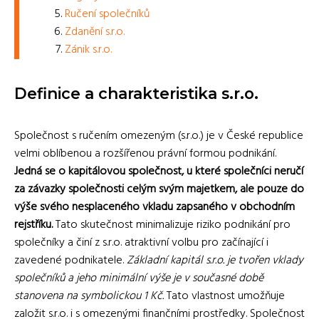
Ručení společníků
Zdanění s.r.o.
Zánik s.r.o.
Definice a charakteristika s.r.o.
Společnost s ručením omezeným (s.r.o.) je v České republice
velmi oblíbenou a rozšířenou právní formou podnikání.
Jedná se o kapitálovou společnost, u které společníci neručí
za závazky společnosti celým svým majetkem, ale pouze do
výše svého nesplaceného vkladu zapsaného v obchodním
rejstříku.
Tato skutečnost minimalizuje riziko podnikání pro
společníky a činí z s.r.o. atraktivní volbu pro začínající i
zavedené podnikatele.
Základní kapitál s.r.o. je tvořen vklady
společníků a jeho minimální výše je v současné době
stanovena na symbolickou 1 Kč.
Tato vlastnost umožňuje
založit s.r.o. i s omezenými finančními prostředky. Společnost