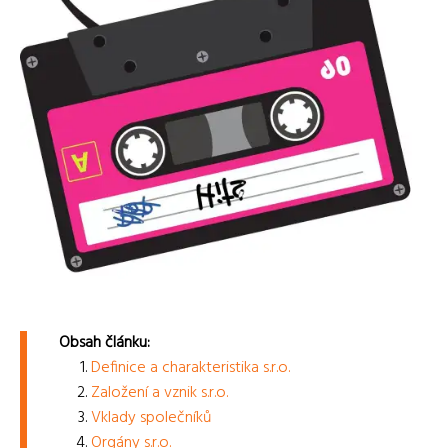
Obsah článku:
Definice a charakteristika s.r.o.
Založení a vznik s.r.o.
Vklady společníků
Orgány s.r.o.