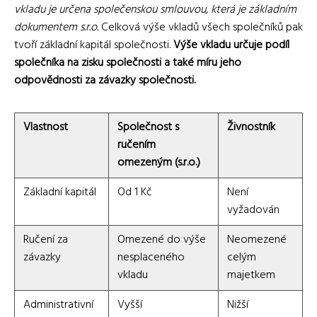
vkladu je určena společenskou smlouvou, která je základním
dokumentem s.r.o.
Celková výše vkladů všech společníků pak
tvoří základní kapitál společnosti.
Výše vkladu určuje podíl
společníka na zisku společnosti a také míru jeho
odpovědnosti za závazky společnosti.
Vlastnost
Společnost s
Živnostník
ručením
omezeným (s.r.o.)
Základní kapitál
Od 1 Kč
Není
vyžadován
Ručení za
Omezené do výše
Neomezené
závazky
nesplaceného
celým
vkladu
majetkem
Administrativní
Vyšší
Nižší