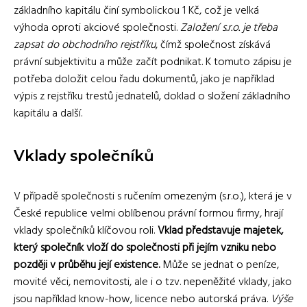
základního kapitálu činí symbolickou 1 Kč, což je velká
výhoda oproti akciové společnosti.
Založení s.r.o. je třeba
zapsat do obchodního rejstříku
, čímž společnost získává
právní subjektivitu a může začít podnikat. K tomuto zápisu je
potřeba doložit celou řadu dokumentů, jako je například
výpis z rejstříku trestů jednatelů, doklad o složení základního
kapitálu a další.
Vklady společníků
V případě společnosti s ručením omezeným (s.r.o.), která je v
České republice velmi oblíbenou právní formou firmy, hrají
vklady společníků klíčovou roli.
Vklad představuje majetek,
který společník vloží do společnosti při jejím vzniku nebo
později v průběhu její existence.
Může se jednat o peníze,
movité věci, nemovitosti, ale i o tzv. nepeněžité vklady, jako
jsou například know-how, licence nebo autorská práva.
Výše