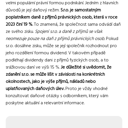
velmi populární právní formou podnikání. Jedním z hlavních
důvodů je její daňový režim.
S.r.o. je samostatným
poplatníkem daně z příjmů právnických osob, která v roce
2023 činí 19 %.
To znamená, že společnost sama odvádí daň
ze svého zisku.
Spojení s.r.o. a daně z příjmů se však
neomezuje pouze na daň z příjmů právnických osob.
Pokud
s.r.o. dosáhne zisku, může se její společník rozhodnout pro
jeho rozdělení formou dividend. V takovém případě
podléhají dividendy dani z příjmů fyzických osob, a to
srážkovou daní ve výši 15 %.
Je důležité si uvědomit, že
zdanění s.r.o. se může lišit v závislosti na konkrétních
okolnostech, jako je výše příjmů, nákladů nebo
uplatňovaných daňových úlev.
Proto je vždy vhodné
konzultovat daňové otázky s odborníkem, který vám
poskytne aktuální a relevantní informace.