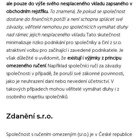
ale pouze do výše svého nesplaceného vkladu zapsaného v
obchodním rejstříku.
To znamená, že pokud se společnost
dostane do finančních potíží a není schopna splácet své
závazky, věřitelé nemohou po společnících vymáhat dluhy
nad rámec jejich nesplaceného vkladu.
Tato skutečnost
minimalizuje riziko podnikání pro společníky a činí z s.r.o.
atraktivní volbu pro začínající i zavedené podnikatele. Je
však důležité si uvědomit, že
existují i výjimky z principu
omezeného ručení
. Například společníci ručí za závazky
společnosti v případě, že poruší své zákonné povinnosti,
jako je neuhrazení daní nebo nevedení účetnictví. V
takových případech mohou věřitelé vymáhat dluhy i z
osobního majetku společníků.
Zdanění s.r.o.
Společnost s ručením omezeným (s.r.o.) je v České republice