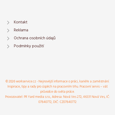
Kontakt
Reklama
Ochrana osobních údajů
Podmínky použití
© 2026 workservice.cz - Nejnovější informace o práci, kariéře a zaměstnání.
Inspirace, tipy a rady pro úspěch na pracovním trhu. Pracovní servis – váš
průvodce do světa práce.
Provozovatel: PR Yard media s.r.o., Adresa: Nová Ves 272, 46331 Nová Ves, IČ:
07840772, DIČ: CZ07840772