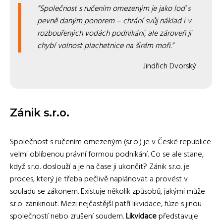
Společnost s ručením omezeným je jako loď s
pevně daným ponorem – chrání svůj náklad i v
rozbouřených vodách podnikání, ale zároveň jí
chybí volnost plachetnice na širém moři.
Jindřich Dvorský
Zánik s.r.o.
Společnost s ručením omezeným (s.r.o.) je v České republice
velmi oblíbenou právní formou podnikání. Co se ale stane,
když s.r.o. doslouží a je na čase ji ukončit? Zánik s.r.o. je
proces, který je třeba pečlivě naplánovat a provést v
souladu se zákonem. Existuje několik způsobů, jakými může
s.r.o. zaniknout. Mezi nejčastější patří likvidace, fúze s jinou
společností nebo zrušení soudem.
Likvidace
představuje