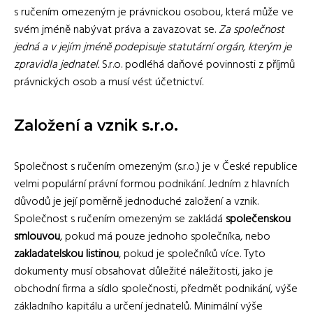
s ručením omezeným je právnickou osobou, která může ve
svém jméně nabývat práva a zavazovat se.
Za společnost
jedná a v jejím jméně podepisuje statutární orgán, kterým je
zpravidla jednatel.
S.r.o. podléhá daňové povinnosti z příjmů
právnických osob a musí vést účetnictví.
Založení a vznik s.r.o.
Společnost s ručením omezeným (s.r.o.) je v České republice
velmi populární právní formou podnikání. Jedním z hlavních
důvodů je její poměrně jednoduché založení a vznik.
Společnost s ručením omezeným se zakládá
společenskou
smlouvou
, pokud má pouze jednoho společníka, nebo
zakladatelskou listinou
, pokud je společníků více. Tyto
dokumenty musí obsahovat důležité náležitosti, jako je
obchodní firma a sídlo společnosti, předmět podnikání, výše
základního kapitálu a určení jednatelů. Minimální výše