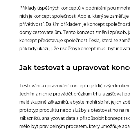
Příklady úspěšných konceptů v podnikání jsou mnohé 
nich je koncept společnosti Apple, který se zaměřuje
přívětivostí. Dalším příkladem je koncept společnos
domy cestovatelům. Tento koncept změnil způsob, jak
koncept představuje společnost Tesla, která se zaměř
příklady ukazují, že úspěšný koncept musí být inovat
Jak testovat a upravovat kon
Testování a upravování konceptu je klíčovým krokem 
Jedním z nich je provádět průzkum trhu a zjišťovat p
malé skupině zákazníků, abyste mohli sbírat jejich zp
prototyp produktu nebo služby a otestovat ho na reá
zákazníků, analyzovat data a přizpůsobit koncept t
mělo být pravidelným procesem, který umožňuje adap