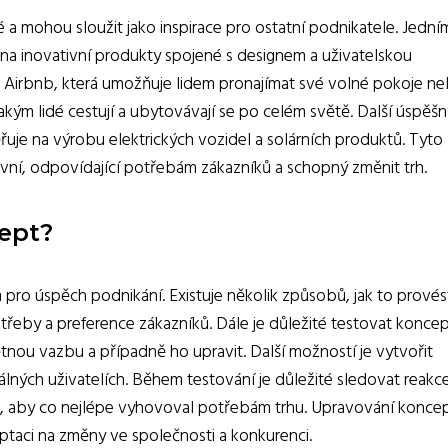
a mohou sloužit jako inspirace pro ostatní podnikatele. Jední
 na inovativní produkty spojené s designem a uživatelskou
ti Airbnb, která umožňuje lidem pronajímat své volné pokoje n
ým lidé cestují a ubytovávají se po celém světě. Další úspěšn
uje na výrobu elektrických vozidel a solárních produktů. Tyto
ivní, odpovídající potřebám zákazníků a schopný změnit trh.
cept?
pro úspěch podnikání. Existuje několik způsobů, jak to provés
otřeby a preference zákazníků. Dále je důležité testovat konce
ětnou vazbu a případně ho upravit. Další možností je vytvořit
lných uživatelích. Během testování je důležité sledovat reakc
ak, aby co nejlépe vyhovoval potřebám trhu. Upravování konce
taci na změny ve společnosti a konkurenci.