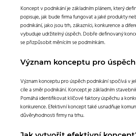
Koncept v podnikání je základním plánem, který definu
popisuje, jak bude firma fungovat a jaké produkty n
podnikání, jako jsou trh, zákazníci, konkurence a dife
vybuduje udržitelný úspěch. Dobře definovaný konc
se přizpůsobit měnícím se podmínkám.
Význam konceptu pro úspěch 
Význam konceptu pro úspěch podnikání spočívá v jeho
cíle a směr podnikání. Koncept je základním stavebn
Pomáhá identifikovat klíčové faktory úspěchu a kon
konkurence. Efektivní koncept také usnadňuje komunik
důvěryhodnosti firmy na trhu.
Jak vytvořit efektivní koncept