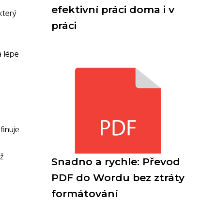
efektivní práci doma i v
který
práci
a
a lépe
finuje
ež
Snadno a rychle: Převod
PDF do Wordu bez ztráty
formátování