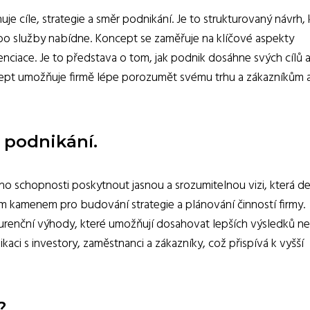
je cíle, strategie a směr podnikání. Je to strukturovaný návrh, 
ebo služby nabídne. Koncept se zaměřuje na klíčové aspekty
renciace. Je to představa o tom, jak podnik dosáhne svých cílů 
ept umožňuje firmě lépe porozumět svému trhu a zákazníkům 
podnikání.
 schopnosti poskytnout jasnou a srozumitelnou vizi, která de
ím kamenem pro budování strategie a plánování činností firmy.
kurenční výhody, které umožňují dosahovat lepších výsledků n
aci s investory, zaměstnanci a zákazníky, což přispívá k vyšší
?