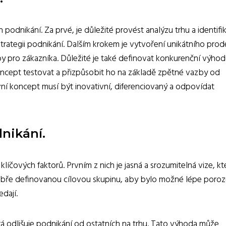
podnikání. Za prvé, je důležité provést analýzu trhu a identifi
 strategii podnikání. Dalším krokem je vytvoření unikátního prod
y pro zákazníka. Důležité je také definovat konkurenční výhod
oncept testovat a přizpůsobit ho na základě zpětné vazby od
vní koncept musí být inovativní, diferenciovaný a odpovídat
nikání.
líčových faktorů. Prvním z nich je jasná a srozumitelná vize, kt
t dobře definovanou cílovou skupinu, aby bylo možné lépe poro
dají.
á odlišuje podnikání od ostatních na trhu. Tato výhoda může