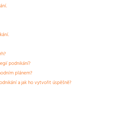
ání.
.
kání.
rh?
egií podnikání?
chodním plánem?
odnikání a jak ho vytvořit úspěšně?