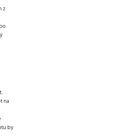
m z
ebo
ý
t.
pt na
e
ptu by