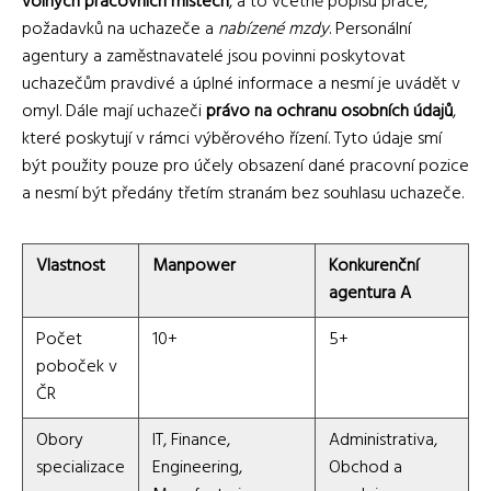
volných pracovních místech
, a to včetně popisu práce,
požadavků na uchazeče a
nabízené mzdy
. Personální
agentury a zaměstnavatelé jsou povinni poskytovat
uchazečům pravdivé a úplné informace a nesmí je uvádět v
omyl. Dále mají uchazeči
právo na ochranu osobních údajů
,
které poskytují v rámci výběrového řízení. Tyto údaje smí
být použity pouze pro účely obsazení dané pracovní pozice
a nesmí být předány třetím stranám bez souhlasu uchazeče.
Vlastnost
Manpower
Konkurenční
agentura A
Počet
10+
5+
poboček v
ČR
Obory
IT, Finance,
Administrativa,
specializace
Engineering,
Obchod a