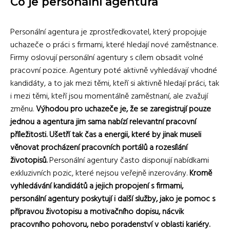
Co je personální agentura
Personální agentura je zprostředkovatel, který propojuje
uchazeče o práci s firmami, které hledají nové zaměstnance.
Firmy oslovují personální agentury s cílem obsadit volné
pracovní pozice. Agentury poté aktivně vyhledávají vhodné
kandidáty, a to jak mezi těmi, kteří si aktivně hledají práci, tak
i mezi těmi, kteří jsou momentálně zaměstnaní, ale zvažují
změnu.
Výhodou pro uchazeče je, že se zaregistrují pouze
jednou a agentura jim sama nabízí relevantní pracovní
příležitosti. Ušetří tak čas a energii, které by jinak museli
věnovat procházení pracovních portálů a rozesílání
životopisů.
Personální agentury často disponují nabídkami
exkluzivních pozic, které nejsou veřejně inzerovány.
Kromě
vyhledávání kandidátů a jejich propojení s firmami,
personální agentury poskytují i další služby, jako je pomoc s
přípravou životopisu a motivačního dopisu, nácvik
pracovního pohovoru, nebo poradenství v oblasti kariéry.