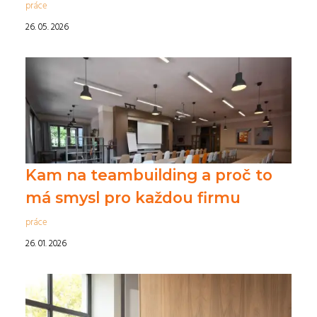
práce
26. 05. 2026
Kam na teambuilding a proč to
má smysl pro každou firmu
práce
26. 01. 2026