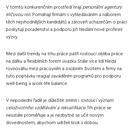
V tomto konkurenčním prostředí hrají
personální agentury
klíčovou roli
. Pomáhají firmám s vyhledáváním a náborem
těch nejvhodnějších kandidátů a zároveň uchazečům o práci
poskytují poradenství a podporu při hledání nové profesní
výzvy.
Mezi další trendy na trhu práce patří rostoucí obliba práce
na dálku a flexibilních forem úvazku. Stále více lidí hledá
rovnováhu mezi pracovním a osobním životem a firmy na
tuto poptávku reagují zaváděním programů pro podporu
well-being a work-life balance.
V neposlední řadě je důležité zmínit i
rostoucí význam
celoživotního vzdělávání a rekvalifikace
. Trh práce se
neustále proměňuje a je nezbytné se učit novým
dovednostem, abychom udrželi krok s dobou.