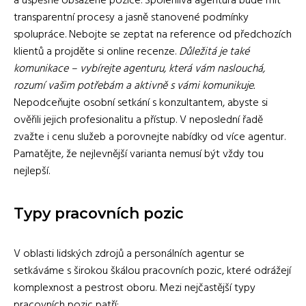
a úspěšně obsazené pozice. Spolehlivá agentura bude mít
transparentní procesy a jasně stanovené podmínky
spolupráce. Nebojte se zeptat na reference od předchozích
klientů a projděte si online recenze.
Důležitá je také
komunikace – vybírejte agenturu, která vám naslouchá,
rozumí vašim potřebám a aktivně s vámi komunikuje.
Nepodceňujte osobní setkání s konzultantem, abyste si
ověřili jejich profesionalitu a přístup. V neposlední řadě
zvažte i cenu služeb a porovnejte nabídky od více agentur.
Pamatějte, že nejlevnější varianta nemusí být vždy tou
nejlepší.
Typy pracovních pozic
V oblasti lidských zdrojů a personálních agentur se
setkáváme s širokou škálou pracovních pozic, které odrážejí
komplexnost a pestrost oboru. Mezi nejčastější typy
pracovních pozic patří: