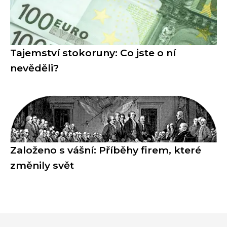
Tajemství stokoruny: Co jste o ní
nevěděli?
Založeno s vášní: Příběhy firem, které
změnily svět