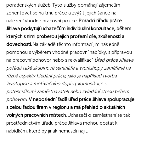
poradenských služeb. Tyto služby pomáhají zájemcům
zorientovat se na trhu práce a zvýšit jejich šance na
nalezení vhodné pracovní pozice.
Poradci úřadu práce
Jihlava poskytují uchazečům individuální konzultace, během
kterých s nimi proberou jejich profesní cíle, zkušenosti a
dovednosti.
Na základě těchto informací jim následně
pomohou s výběrem vhodné pracovní nabídky, s přípravou
na pracovní pohovor nebo s rekvalifikací.
Úřad práce Jihlava
pořádá také skupinové semináře a workshopy zaměřené na
různé aspekty hledání práce, jako je například tvorba
životopisu a motivačního dopisu, komunikace s
potenciálními zaměstnavateli nebo zvládání stresu během
pohovoru.
V neposlední řadě úřad práce Jihlava spolupracuje
s celou řadou firem v regionu a má přehled o aktuálních
volných pracovních místech.
Uchazeči o zaměstnání se tak
prostřednictvím úřadu práce Jihlava mohou dostat k
nabídkám, které by jinak nemuseli najít.