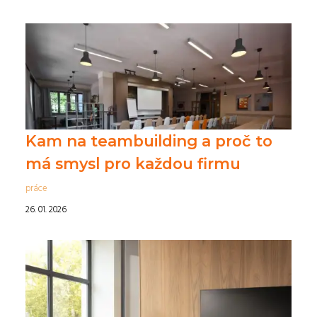
Kam na teambuilding a proč to
má smysl pro každou firmu
práce
26. 01. 2026