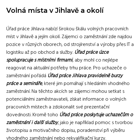
Volná místa v Jihlavě a okolí
Úřad práce Jihlava nabízí širokou škálu volných pracovních
míst v Jihlavě a jejím okolí. Zájemci o zaměstnání zde najdou
pozice v různých oborech, od strojírenství a výroby přes IT a
logistiku až po obchod a služby.
Úřad práce úzce
spolupracuje s místními firmami
, aby mohl co nejlépe
reagovat na aktuální potřeby trhu práce. Pro uchazeče o
zaměstnání pořádá
Úřad práce Jihlava pravidelně burzy
práce a semináře
, které jim pomáhají s hledáním vhodného
zaměstnání. Na těchto akcích se zájemci mohou setkat s
potenciálními zaměstnavateli, získat informace o volných
pracovních místech a zdokonalit své prezentační
dovednosti. Kromě toho
Úřad práce poskytuje uchazečům o
zaměstnání i další služby
, jako je například pomoc s tvorbou
životopisu a motivačního dopisu, poradenství při výběru
vhodného zaměstnání nebo rekvalifikační kurzy.