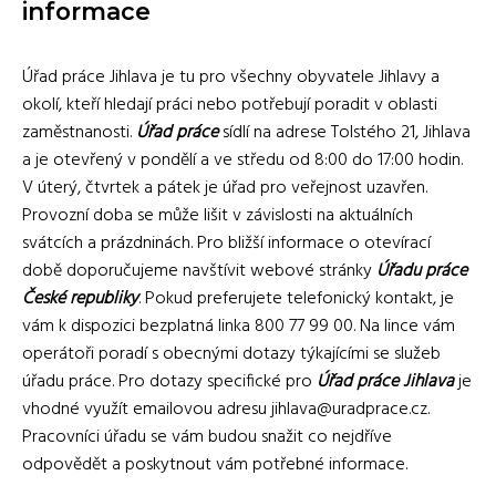
informace
Úřad práce Jihlava je tu pro všechny obyvatele Jihlavy a
okolí, kteří hledají práci nebo potřebují poradit v oblasti
zaměstnanosti.
Úřad práce
sídlí na adrese Tolstého 21, Jihlava
a je otevřený v pondělí a ve středu od 8:00 do 17:00 hodin.
V úterý, čtvrtek a pátek je úřad pro veřejnost uzavřen.
Provozní doba se může lišit v závislosti na aktuálních
svátcích a prázdninách. Pro bližší informace o otevírací
době doporučujeme navštívit webové stránky
Úřadu práce
České republiky
. Pokud preferujete telefonický kontakt, je
vám k dispozici bezplatná linka 800 77 99 00. Na lince vám
operátoři poradí s obecnými dotazy týkajícími se služeb
úřadu práce. Pro dotazy specifické pro
Úřad práce Jihlava
je
vhodné využít emailovou adresu jihlava@uradprace.cz.
Pracovníci úřadu se vám budou snažit co nejdříve
odpovědět a poskytnout vám potřebné informace.