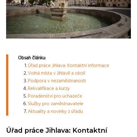
Obsah článku:
Úřad práce Jihlava: Kontaktní informace
Volná místa v Jihlavě a okolí
Podpora v nezaměstnanosti
Rekvalifikace a kurzy
Poradenství pro uchazeče
Služby pro zaměstnavatele
Aktuality a novinky z úřadu
Úřad práce Jihlava: Kontaktní