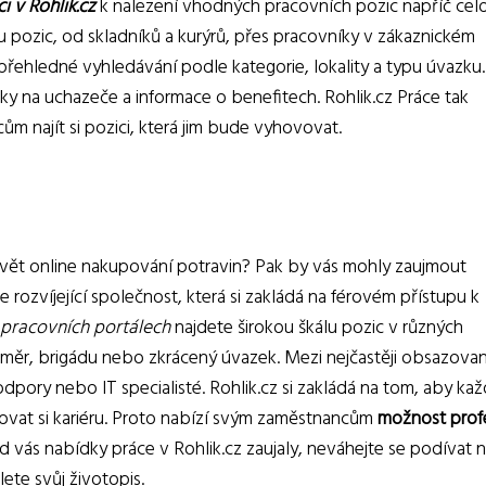
i v Rohlik.cz
k nalezení vhodných pracovních pozic napříč cel
u pozic, od skladníků a kurýrů, přes pracovníky v zákaznickém
í přehledné vyhledávání podle kategorie, lokality a typu úvazku.
y na uchazeče a informace o benefitech. Rohlik.cz Práce tak
ům najít si pozici, která jim bude vyhovovat.
 svět online nakupování potravin? Pak by vás mohly zaujmout
se rozvíjející společnost, která si zakládá na férovém přístupu k
pracovních portálech
najdete širokou škálu pozic v různých
poměr, brigádu nebo zkrácený úvazek. Mezi nejčastěji obsazova
podpory nebo IT specialisté. Rohlik.cz si zakládá na tom, aby ka
dovat si kariéru. Proto nabízí svým zaměstnancům
možnost prof
d vás nabídky práce v Rohlik.cz zaujaly, neváhejte se podívat 
ete svůj životopis.