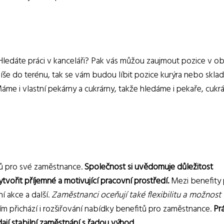
Hledáte práci v kanceláři? Pak vás můžou zaujmout pozice v obl
spíše do terénu, tak se vám budou líbit pozice kurýra nebo sklad
e i vlastní pekárny a cukrárny, takže hledáme i pekaře, cukrá
itů pro své zaměstnance.
Společnost si uvědomuje důležitost
ytvořit příjemné a motivující pracovní prostředí.
Mezi benefity 
í akce a další.
Zaměstnanci oceňují také flexibilitu a možnost
 tím přichází i rozšiřování nabídky benefitů pro zaměstnance.
Pr
edají stabilní zaměstnání s řadou výhod.