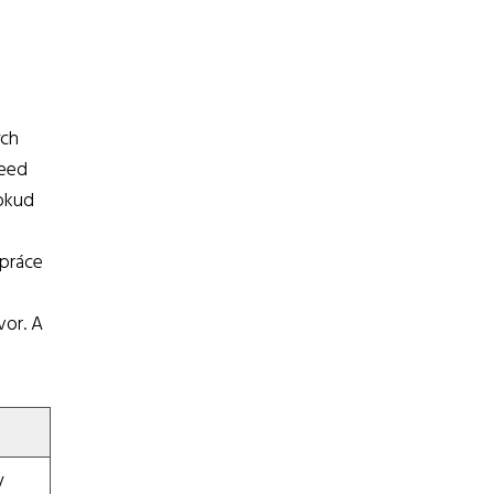
ých
deed
pokud
 práce
vor. A
y