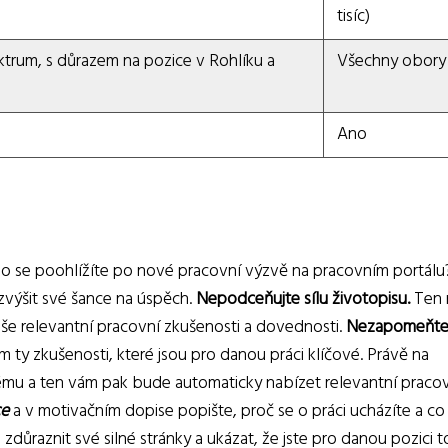
tisíc)
rum, s důrazem na pozice v Rohlíku a
Všechny obory
Ano
ebo se poohlížíte po nové pracovní výzvě na pracovním portálu
k zvýšit své šance na úspěch.
Nepodceňujte sílu životopisu.
Ten 
vaše relevantní pracovní zkušenosti a dovednosti.
Nezapomeňt
m ty zkušenosti, které jsou pro danou práci klíčové. Právě na
tému a ten vám pak bude automaticky nabízet relevantní praco
ce
a v motivačním dopise popište, proč se o práci ucházíte a c
zdůraznit své silné stránky a ukázat, že jste pro danou pozici t