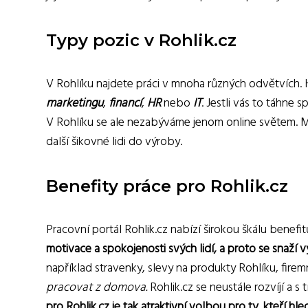
Typy pozic v Rohlik.cz
V Rohlíku najdete práci v mnoha různých odvětvích. 
marketingu
,
financí
,
HR
nebo
IT
. Jestli vás to táhne 
V Rohlíku se ale nezabýváme jenom online světem. Mám
další šikovné lidi do výroby.
Benefity práce pro Rohlik.cz
Pracovní portál Rohlik.cz nabízí širokou škálu benef
motivace a spokojenosti svých lidí, a proto se snaží v
například stravenky, slevy na produkty Rohlíku, firemn
pracovat z domova.
Rohlik.cz se neustále rozvíjí a s
pro Rohlik.cz je tak atraktivní volbou pro ty, kteří hl