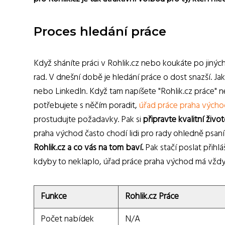
Proces hledání práce
Když sháníte práci v Rohlik.cz nebo koukáte po jiný
rad. V dnešní době je hledání práce o dost snazší. J
nebo LinkedIn. Když tam napíšete "Rohlik.cz práce"
potřebujete s něčím poradit,
úřad práce praha vých
prostudujte požadavky. Pak si
připravte kvalitní živo
praha východ často chodí lidi pro rady ohledně psaní
Rohlik.cz a co vás na tom baví.
Pak stačí poslat přihl
kdyby to neklaplo, úřad práce praha východ má vždyc
Funkce
Rohlik.cz Práce
Počet nabídek
N/A