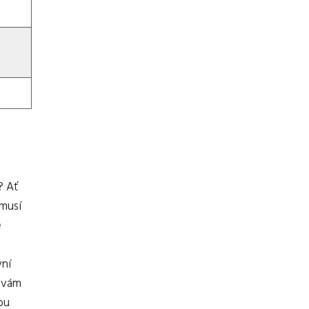
? Ať
musí
e
vní
o vám
ou