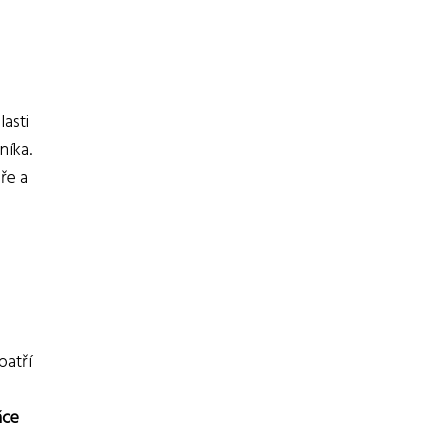
asti
níka.
ře a
patří
áce