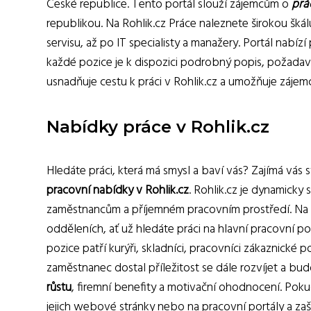
České republice. Tento portál slouží zájemcům o
prác
republikou. Na Rohlik.cz Práce naleznete širokou škál
servisu, až po IT specialisty a manažery. Portál nabíz
každé pozice je k dispozici podrobný popis, požadavk
usnadňuje cestu k práci v Rohlik.cz a umožňuje zájemc
Nabídky práce v Rohlik.cz
Hledáte práci, která má smysl a baví vás? Zajímá vás
pracovní nabídky v Rohlik.cz
. Rohlik.cz je dynamicky 
zaměstnancům a příjemném pracovním prostředí. Na
odděleních, ať už hledáte práci na hlavní pracovní 
pozice patří kurýři, skladníci, pracovníci zákaznické 
zaměstnanec dostal příležitost se dále rozvíjet a bu
růstu
, firemní benefity a motivační ohodnocení. Poku
jejich webové stránky nebo na pracovní portály a zašl