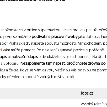
ch možnostech v online supermarketu, mám pro vás pár užitečn
ako první se můžete
podívat na pracovní weby
jako Jobs.cz, In
 nebo "Praha sklad", najdete spoustu možností. Mimochodem, 
od
vám může pomoct. Po nalezení zajímavé pozice si pořádně
topis a motivační dopis
, kde ukážete svoje schopnosti. Na úřad
 životopisu.
Nezapomeňte tam napsat, proč chcete zrovna do
ášku a čekat. Když se vám ozvou, většinou vás pozvou na poho
ky přehled o spoustě volných míst v okolí.
Jobs.cz
Vysoký (desítk