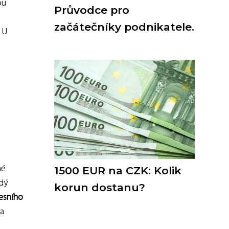
ou
Průvodce pro
začátečníky podnikatele.
 U
né
1500 EUR na CZK: Kolik
ždý
korun dostanu?
esního
na