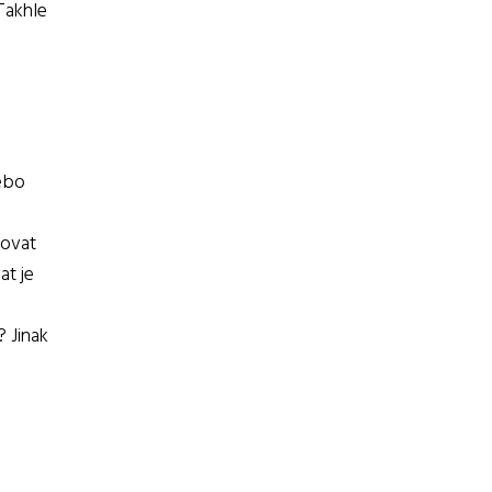
Takhle
ebo
zovat
at je
 Jinak