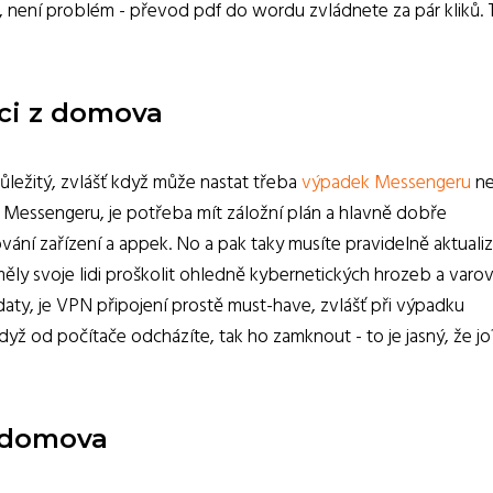
 není problém - převod pdf do wordu zvládnete za pár kliků. 
áci z domova
ůležitý, zvlášť když může nastat třeba
výpadek Messengeru
n
 Messengeru, je potřeba mít záložní plán a hlavně dobře
ání zařízení a appek. No a pak taky musíte pravidelně aktuali
měly svoje lidi proškolit ohledně kybernetických hrozeb a varov
daty, je VPN připojení prostě must-have, zvlášť při výpadku
ž od počítače odcházíte, tak ho zamknout - to je jasný, že jo?
 domova