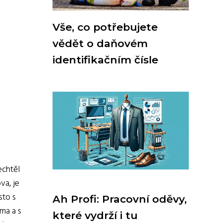
Vše, co potřebujete
vědět o daňovém
identifikačním čísle
echtěl
va, je
sto s
Ah Profi: Pracovní oděvy,
oma a s
které vydrží i tu