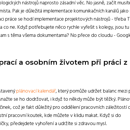
ogických nástrojů naprosto zásadní věc. No jasně, začít musít
místa. Pak je důležitá implementace komunikačních kanálů jako 
zaci práce se hodí implementace projektových nástrojů - třeba T
 co ne. Když potřebujete něco rychle vyřešit s kolegy, jsou tu
 A kam s těma všema dokumentama? No přece do cloudu - Googl
prací a osobním životem při práci z
astavený
plánovací kalendář
, který pomůže udržet balanc mezi p
snažte se ho dodržovat, i když to někdy může být těžký. Pláno
nek, což je fakt důležitý pro oddělení pracovních záležitostí 
astní pracovní koutek, kde můžete v klidu makat. Když si do
íčky, předejdete vyhoření a udržíte si zdravou mysl.