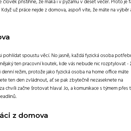
člověk přistihne, že maká i v pyžamu v deset večer. Proto je f
il. Když už práce nejde z domova, aspoň víte, že máte na výběr 
ova
 si pohlídat spoustu věcí. No jasně, každá fyzická osoba potřeb
lat nějaký ten pracovní koutek, kde vás nebude nic rozptylovat -
 si denní režim, protože jako fyzická osoba na home office máte
cete ten den zvládnout, ať se pak zbytečně nezaseknete na
a chvíli začne šrotovat hlava! Jo, a komunikace s týmem přes 
deadlinů.
ráci z domova