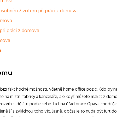
domova
a osobním životem při práci z domova
domova
při práci z domova
omova
a
domu
bízí fakt hodně možností, včetně home office pozic. Kdo by n
ně na místní fabriky a kanceláře, ale když můžete makat z domo
rozvrh si děláte podle sebe. Lidi na úřad práce Opava chodí ča
jenější a zvládnou toho víc. Jasně, občas je to nuda být furt d