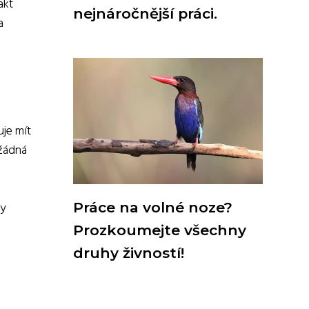
akt
nejnáročnější práci.
a
uje mít
 žádná
ty
Práce na volné noze?
Prozkoumejte všechny
druhy živností!