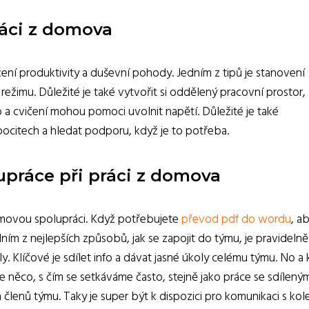
ráci z domova
žení produktivity a duševní pohody. Jedním z tipů je stanovení
ežimu. Důležité je také vytvořit si oddělený pracovní prostor,
 a cvičení mohou pomoci uvolnit napětí. Důležité je také
ocitech a hledat podporu, když je to potřeba.
upráce při práci z domova
 týmovou spolupráci. Když potřebujete
převod pdf do wordu
, a
ím z nejlepších způsobů, jak se zapojit do týmu, je pravidelně
. Klíčové je sdílet info a dávat jasné úkoly celému týmu. No a
ěco, s čím se setkáváme často, stejně jako práce se sdíleným
 členů týmu. Taky je super být k dispozici pro komunikaci s kol