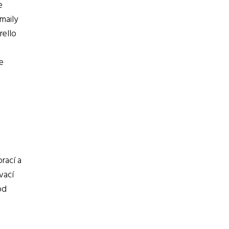
e
maily
rello
e
rací a
vací
od