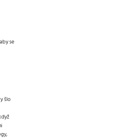
 aby se
by šlo
 když
i
egy,