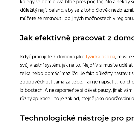
kolegy se domlouvá blbě přes počítač. No a někdy se 
důležitý najít balanc, aby se z toho člověk nezblázn
můžete se mrknout i po jiných možnostech v regionu.
Jak efektivně pracovat z dom
Když pracujete z domova jako
fyzická osoba
, musíte
svůj vlastní systém, jak na to. Nejdřív si musíte udě
telka nebo domácí mazlíčci. Je fakt důležitý nastavit
zodpovědnost sama za sebe. Fajn je napsat si, co ch
blbostech. A nezapomeňte si dávat pauzy, jinak vám z
různý aplikace - to je základ, stejně jako dodržování 
Technologické nástroje pro p