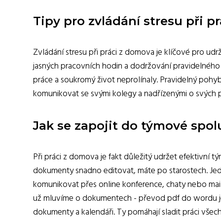
Tipy pro zvládání stresu při p
Zvládání stresu při práci z domova je klíčové pro udr
jasných pracovních hodin a dodržování pravidelného r
práce a soukromý život neprolínaly. Pravidelný pohyb
komunikovat se svými kolegy a nadřízenými o svých p
Jak se zapojit do týmové spol
Při práci z domova je fakt důležitý udržet efektivní
dokumenty snadno editovat, máte po starostech. Jedn
komunikovat přes online konference, chaty nebo maily
už mluvíme o dokumentech - převod pdf do wordu je n
dokumenty a kalendáři. Ty pomáhají sladit práci všech