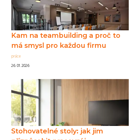
Kam na teambuilding a proč to
má smysl pro každou firmu
práce
26. 01. 2026
Stohovatelné stoly: jak jim