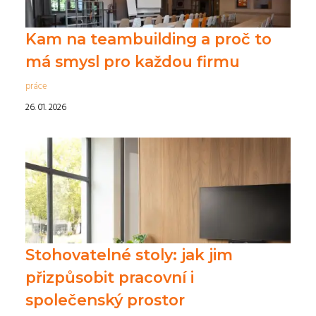
Kam na teambuilding a proč to
má smysl pro každou firmu
práce
26. 01. 2026
Stohovatelné stoly: jak jim
přizpůsobit pracovní i
společenský prostor