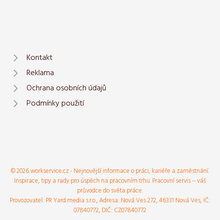
Kontakt
Reklama
Ochrana osobních údajů
Podmínky použití
© 2026 workservice.cz - Nejnovější informace o práci, kariéře a zaměstnání.
Inspirace, tipy a rady pro úspěch na pracovním trhu. Pracovní servis – váš
průvodce do světa práce.
Provozovatel: PR Yard media s.r.o., Adresa: Nová Ves 272, 46331 Nová Ves, IČ:
07840772, DIČ: CZ07840772