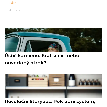
práce
20. 01. 2026
Řidič kamionu: Král silnic, nebo
novodobý otrok?
Revoluční Storyous: Pokladní systém,