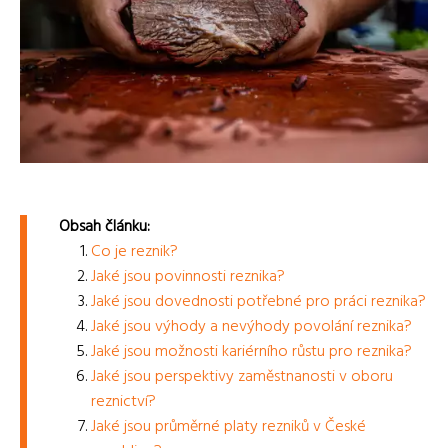
Obsah článku:
Co je reznik?
Jaké jsou povinnosti reznika?
Jaké jsou dovednosti potřebné pro práci reznika?
Jaké jsou výhody a nevýhody povolání reznika?
Jaké jsou možnosti kariérního růstu pro reznika?
Jaké jsou perspektivy zaměstnanosti v oboru
reznictví?
Jaké jsou průměrné platy rezniků v České