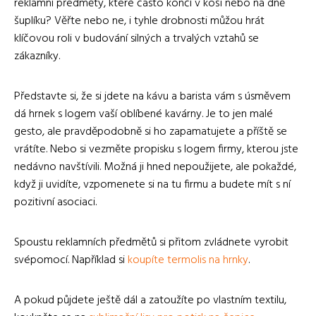
reklamní předměty, které často končí v koši nebo na dně
šuplíku? Věřte nebo ne, i tyhle drobnosti můžou hrát
klíčovou roli v budování silných a trvalých vztahů se
zákazníky.
Představte si, že si jdete na kávu a barista vám s úsměvem
dá hrnek s logem vaší oblíbené kavárny. Je to jen malé
gesto, ale pravděpodobně si ho zapamatujete a příště se
vrátíte. Nebo si vezměte propisku s logem firmy, kterou jste
nedávno navštívili. Možná ji hned nepoužijete, ale pokaždé,
když ji uvidíte, vzpomenete si na tu firmu a budete mít s ní
pozitivní asociaci.
Spoustu reklamních předmětů si přitom zvládnete vyrobit
svépomocí. Například si
koupíte termolis na hrnky
.
A pokud půjdete ještě dál a zatoužíte po vlastním textilu,