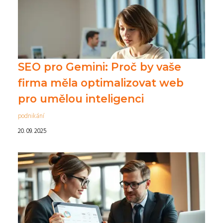
SEO pro Gemini: Proč by vaše
firma měla optimalizovat web
pro umělou inteligenci
podnikání
20. 09. 2025