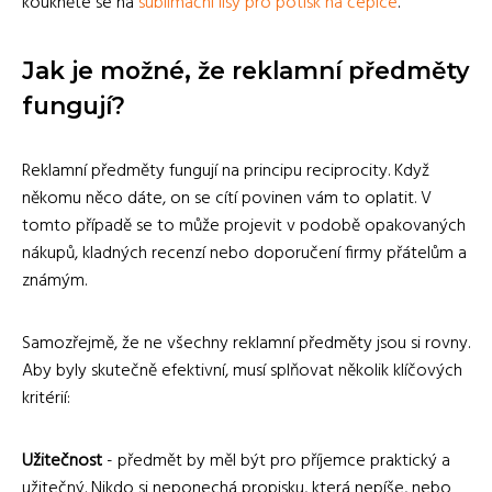
koukněte se na
sublimační lisy pro potisk na čepice
.
Jak je možné, že reklamní předměty
fungují?
Reklamní předměty fungují na principu reciprocity. Když
někomu něco dáte, on se cítí povinen vám to oplatit. V
tomto případě se to může projevit v podobě opakovaných
nákupů, kladných recenzí nebo doporučení firmy přátelům a
známým.
Samozřejmě, že ne všechny reklamní předměty jsou si rovny.
Aby byly skutečně efektivní, musí splňovat několik klíčových
kritérií:
Užitečnost
- předmět by měl být pro příjemce praktický a
užitečný. Nikdo si neponechá propisku, která nepíše, nebo