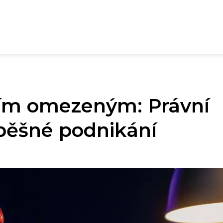
ním omezeným: Právní
pěšné podnikání