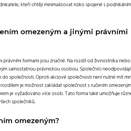
nikatele, kteří chtějí minimalizovat riziko spojené s podnikáním
učením omezeným a jinými právními
i právními formami jsou značné. Na rozdíl od živnostníka nebo
eným samostatnou právnickou osobou. Společníci neodpovídají
do společnosti. Oproti akciové společnosti není nutné mít min
ím rozdílem je možnost zakládat společnost s ručením omezeným 
forem je vyžadováno více osob. Tato forma také umožňuje různ
všech společníků.
čením omezeným?