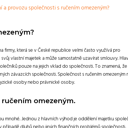
žení a provozu společnosti s ručením omezeným?
omezeným?
a firmy, která se v České republice velmi často využívá pro
 svůj vlastní majetek a může samostatně uzavírat smlouvy. Hla
lečníků pouze na jejich vklad do společnosti. To znamená, že
užných závazcích společnosti. Společnost s ručením omezeným
fyzické osoby nebo právnické osoby.
 s ručením omezeným.
u mnohé. Jednou z hlavních výhod je oddělení majetku společ
v případě dluhů nebo jiných finančních problémů společnosti,