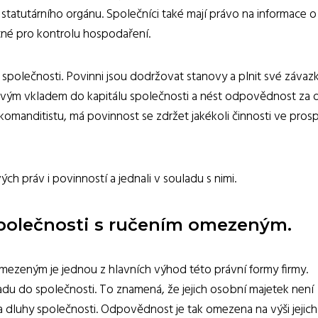
tatutárního orgánu. Společníci také mají právo na informace o
tné pro kontrolu hospodaření.
 společnosti. Povinni jsou dodržovat stanovy a plnit své závaz
 svým vkladem do kapitálu společnosti a nést odpovědnost za 
omanditistu, má povinnost se zdržet jakékoli činnosti ve pros
ých práv i povinností a jednali v souladu s nimi.
polečnosti s ručením omezeným.
ezeným je jednou z hlavních výhod této právní formy firmy.
du do společnosti. To znamená, že jejich osobní majetek není
luhy společnosti. Odpovědnost je tak omezena na výši jejich