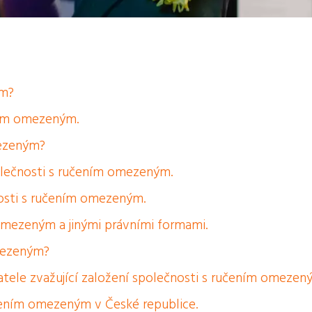
ým?
ním omezeným.
mezeným?
olečnosti s ručením omezeným.
osti s ručením omezeným.
omezeným a jinými právními formami.
mezeným?
atele zvažující založení společnosti s ručením omezen
čením omezeným v České republice.