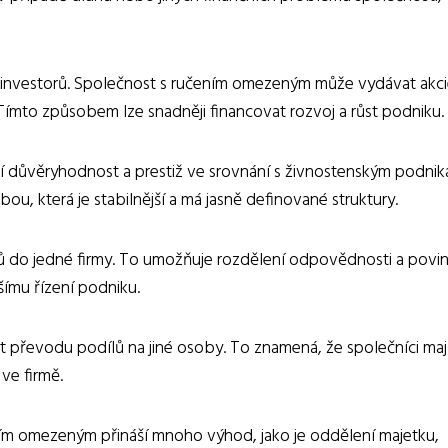
h investorů. Společnost s ručením omezeným může vydávat akci
ři. Tímto způsobem lze snadněji financovat rozvoj a růst podniku.
 důvěryhodnost a prestiž ve srovnání s živnostenským podnik
, která je stabilnější a má jasně definované struktury.
ů do jedné firmy. To umožňuje rozdělení odpovědnosti a povin
pšímu řízení podniku.
převodu podílů na jiné osoby. To znamená, že společníci mají
 ve firmě.
ením omezeným přináší mnoho výhod, jako je oddělení majetku,