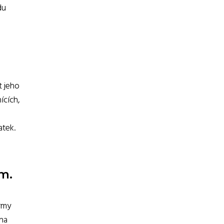
du
t jeho
ících,
atek.
m.
rmy
 na