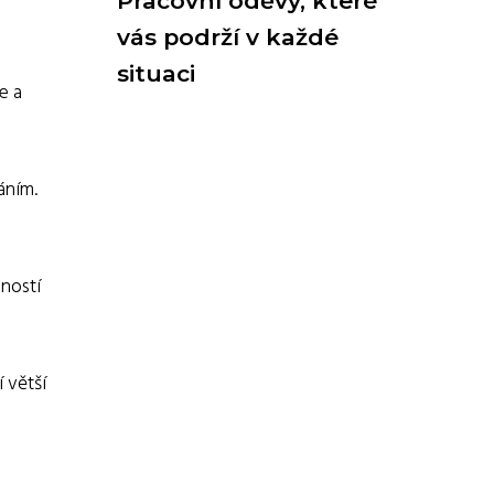
Pracovní oděvy, které
vás podrží v každé
situaci
e a
áním.
ností
 větší