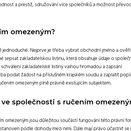
hodnost a prestiž, sdružování více společníků a možnost převo
ením omezeným?
ě jednoduché. Nejprve je třeba vybrat obchodní jméno a ověři
é sepsat zakladatelskou listinu, která obsahuje údaje o společn
je schválení zakladatelské listiny valnou hromadou a zapsání
eba podat žádost na příslušném krajském soudu a zaplatit popl
ručením omezeným plně právně existujícím subjektem.
ů ve společnosti s ručením omezený
ním omezeným jsou důležitou součástí fungování této právní fo
je stanoven podle dohody mezi nimi. Dále mají právo účastnit se