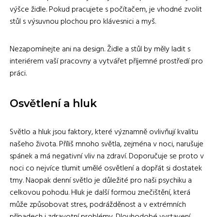
výšce židle. Pokud pracujete s počítačem, je vhodné zvolit
stůl s výsuvnou plochou pro klávesnici a myš.
Nezapomínejte ani na design. Židle a stůl by měly ladit s
interiérem vaší pracovny a vytvářet příjemné prostředí pro
práci.
Osvětlení a hluk
Světlo a hluk jsou faktory, které významně ovlivňují kvalitu
našeho života. Příliš mnoho světla, zejména v noci, narušuje
spánek a má negativní vliv na zdraví. Doporučuje se proto v
noci co nejvíce tlumit umělé osvětlení a dopřát si dostatek
tmy. Naopak denní světlo je důležité pro naši psychiku a
celkovou pohodu. Hluk je další formou znečištění, která
může způsobovat stres, podrážděnost a v extrémních
případech i zdravotní problémy. Dlouhodobé vystavení