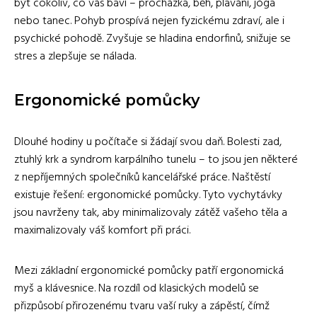
být cokoliv, co vás baví – procházka, běh, plavání, jóga
nebo tanec. Pohyb prospívá nejen fyzickému zdraví, ale i
psychické pohodě. Zvyšuje se hladina endorfinů, snižuje se
stres a zlepšuje se nálada.
Ergonomické pomůcky
Dlouhé hodiny u počítače si žádají svou daň. Bolesti zad,
ztuhlý krk a syndrom karpálního tunelu – to jsou jen některé
z nepříjemných společníků kancelářské práce. Naštěstí
existuje řešení: ergonomické pomůcky. Tyto vychytávky
jsou navrženy tak, aby minimalizovaly zátěž vašeho těla a
maximalizovaly váš komfort při práci.
Mezi základní ergonomické pomůcky patří ergonomická
myš a klávesnice. Na rozdíl od klasických modelů se
přizpůsobí přirozenému tvaru vaší ruky a zápěstí, čímž