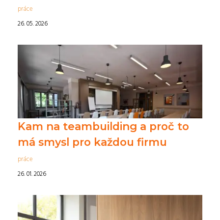
práce
26. 05. 2026
Kam na teambuilding a proč to
má smysl pro každou firmu
práce
26. 01. 2026