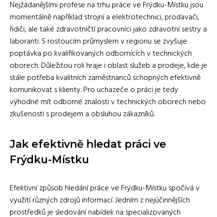
Nejžádanějšími profese na trhu práce ve Frýdku-Místku jsou
momentálně například strojní a elektrotechnici, prodavači,
řidiči, ale také zdravotničtí pracovníci jako zdravotní sestry a
laboranti. S rostoucím průmyslem v regionu se zvyšuje
poptávka po kvalifikovaných odbornících v technických
oborech. Důležitou roli hraje i oblast služeb a prodeje, kde je
stále potřeba kvalitních zaměstnanců schopných efektivně
komunikovat s klienty. Pro uchazeče o práci je tedy
výhodné mít odborné znalosti v technických oborech nebo
zkušenosti s prodejem a obsluhou zákazníků.
Jak efektivně hledat práci ve
Frýdku-Místku
Efektivní způsob hledání práce ve Frýdku-Místku spočívá v
využití různých zdrojů informací. Jedním z nejúčinnějších
prostředků je sledování nabídek na specializovaných