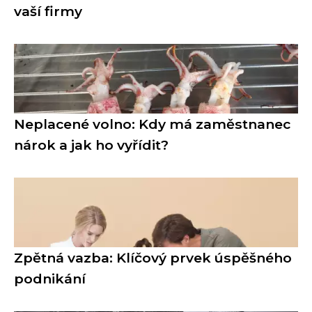
vaší firmy
Neplacené volno: Kdy má zaměstnanec
nárok a jak ho vyřídit?
Zpětná vazba: Klíčový prvek úspěšného
podnikání