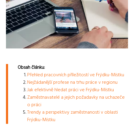
Obsah článku:
Přehled pracovních příležitostí ve Frýdku-Místku
Nejžádanější profese na trhu práce v regionu
Jak efektivně hledat práci ve Frýdku-Místku
Zaměstnavatelé a jejich požadavky na uchazeče
o práci
Trendy a perspektivy zaměstnanosti v oblasti
Frýdku-Místku