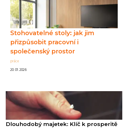
Stohovatelné stoly: jak jim
přizpůsobit pracovní i
společenský prostor
práce
20. 01. 2026
Dlouhodobý majetek: Klíč k prosperitě