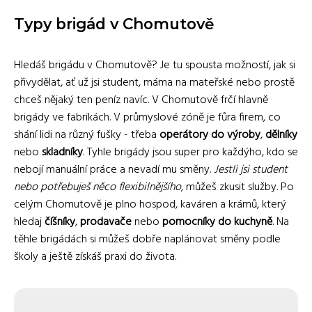
Typy brigád v Chomutově
Hledáš brigádu v Chomutově? Je tu spousta možností, jak si
přivydělat, ať už jsi student, máma na mateřské nebo prostě
chceš nějaký ten peníz navíc. V Chomutově frčí hlavně
brigády ve fabrikách. V průmyslové zóně je fůra firem, co
shání lidi na různý fušky - třeba
operátory do výroby
,
dělníky
nebo
skladníky
. Tyhle brigády jsou super pro každýho, kdo se
nebojí manuální práce a nevadí mu směny.
Jestli jsi student
nebo potřebuješ něco flexibilnějšího
, můžeš zkusit služby. Po
celým Chomutově je plno hospod, kaváren a krámů, který
hledaj
číšníky
,
prodavače
nebo
pomocníky do kuchyně
. Na
těhle brigádách si můžeš dobře naplánovat směny podle
školy a ještě získáš praxi do života.