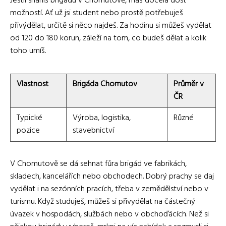
Jestli sháníš brigádu v Chomutově, máš docela dost
možností. Ať už jsi student nebo prostě potřebuješ
přivýdělat, určitě si něco najdeš. Za hodinu si můžeš vydělat
od 120 do 180 korun, záleží na tom, co budeš dělat a kolik
toho umíš.
Vlastnost
Brigáda Chomutov
Průměr v
ČR
Typické
Výroba, logistika,
Různé
pozice
stavebnictví
V Chomutově se dá sehnat fůra brigád ve fabrikách,
skladech, kancelářích nebo obchodech. Dobrý prachy se daj
vydělat i na sezónních pracích, třeba v zemědělství nebo v
turismu. Když studuješ, můžeš si přivydělat na částečný
úvazek v hospodách, službách nebo v obchoďácích. Než si