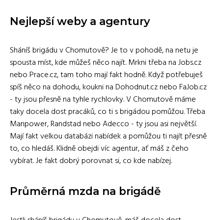
Nejlepší weby a agentury
Sháníš brigádu v Chomutově? Je to v pohodě, na netu je
spousta míst, kde můžeš něco najít. Mrkni třeba na Jobs.cz
nebo Prace.cz, tam toho mají fakt hodně. Když potřebuješ
spíš něco na dohodu, koukni na Dohodnut.cz nebo FaJob.cz
- ty jsou přesně na tyhle rychlovky. V Chomutově máme
taky docela dost pracáků, co ti s brigádou pomůžou. Třeba
Manpower, Randstad nebo Adecco - ty jsou asi největší.
Mají fakt velkou databázi nabídek a pomůžou ti najít přesně
to, co hledáš. Klidně obejdi víc agentur, ať máš z čeho
vybírat. Je fakt dobrý porovnat si, co kde nabízej.
Průměrná mzda na brigádě