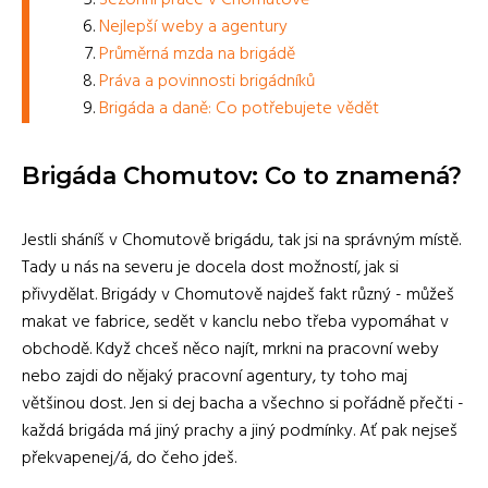
Nejlepší weby a agentury
Průměrná mzda na brigádě
Práva a povinnosti brigádníků
Brigáda a daně: Co potřebujete vědět
Brigáda Chomutov: Co to znamená?
Jestli sháníš v Chomutově brigádu, tak jsi na správným místě.
Tady u nás na severu je docela dost možností, jak si
přivydělat. Brigády v Chomutově najdeš fakt různý - můžeš
makat ve fabrice, sedět v kanclu nebo třeba vypomáhat v
obchodě. Když chceš něco najít, mrkni na pracovní weby
nebo zajdi do nějaký pracovní agentury, ty toho maj
většinou dost. Jen si dej bacha a všechno si pořádně přečti -
každá brigáda má jiný prachy a jiný podmínky. Ať pak nejseš
překvapenej/á, do čeho jdeš.