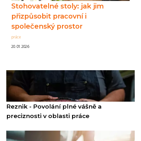
Stohovatelné stoly: jak jim
přizpůsobit pracovní i
společenský prostor
práce
20. 01. 2026
Reznik - Povolání plné vášně a
preciznosti v oblasti práce