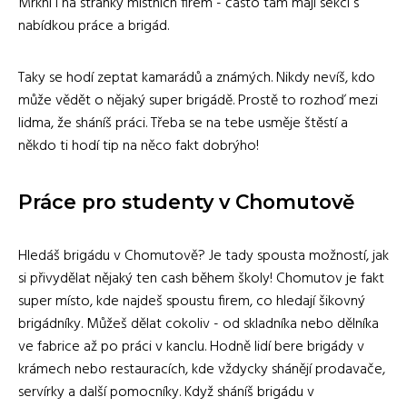
Mrkni i na stránky místních firem - často tam mají sekci s
nabídkou práce a brigád.
Taky se hodí zeptat kamarádů a známých. Nikdy nevíš, kdo
může vědět o nějaký super brigádě. Prostě to rozhoď mezi
lidma, že sháníš práci. Třeba se na tebe usměje štěstí a
někdo ti hodí tip na něco fakt dobrýho!
Práce pro studenty v Chomutově
Hledáš brigádu v Chomutově? Je tady spousta možností, jak
si přivydělat nějaký ten cash během školy! Chomutov je fakt
super místo, kde najdeš spoustu firem, co hledají šikovný
brigádníky. Můžeš dělat cokoliv - od skladníka nebo dělníka
ve fabrice až po práci v kanclu. Hodně lidí bere brigády v
krámech nebo restauracích, kde vždycky shánějí prodavače,
servírky a další pomocníky. Když sháníš brigádu v