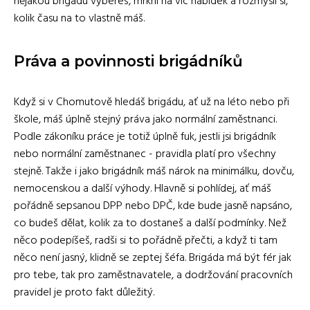
nějakou brigádu vybereš, mrkni na víc nabídek a rozmysli si,
kolik času na to vlastně máš.
Práva a povinnosti brigádníků
Když si v Chomutově hledáš brigádu, ať už na léto nebo při
škole, máš úplně stejný práva jako normální zaměstnanci.
Podle zákoníku práce je totiž úplně fuk, jestli jsi brigádník
nebo normální zaměstnanec - pravidla platí pro všechny
stejně. Takže i jako brigádník máš nárok na minimálku, dovču,
nemocenskou a další výhody. Hlavně si pohlídej, ať máš
pořádně sepsanou DPP nebo DPČ, kde bude jasně napsáno,
co budeš dělat, kolik za to dostaneš a další podmínky. Než
něco podepíšeš, radši si to pořádně přečti, a když ti tam
něco není jasný, klidně se zeptej šéfa. Brigáda má být fér jak
pro tebe, tak pro zaměstnavatele, a dodržování pracovních
pravidel je proto fakt důležitý.