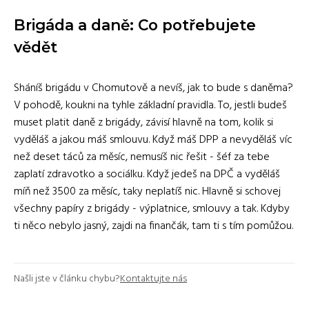
Brigáda a daně: Co potřebujete
vědět
Sháníš brigádu v Chomutově a nevíš, jak to bude s daněma?
V pohodě, koukni na tyhle základní pravidla. To, jestli budeš
muset platit daně z brigády, závisí hlavně na tom, kolik si
vyděláš a jakou máš smlouvu. Když máš DPP a nevyděláš víc
než deset táců za měsíc, nemusíš nic řešit - šéf za tebe
zaplatí zdravotko a sociálku. Když jedeš na DPČ a vyděláš
míň než 3500 za měsíc, taky neplatíš nic. Hlavně si schovej
všechny papíry z brigády - výplatnice, smlouvy a tak. Kdyby
ti něco nebylo jasný, zajdi na finančák, tam ti s tím pomůžou.
Našli jste v článku chybu?
Kontaktujte nás