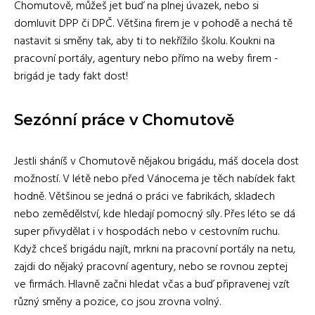
Chomutově, můžeš jet buď na plnej úvazek, nebo si
domluvit DPP či DPČ. Většina firem je v pohodě a nechá tě
nastavit si směny tak, aby ti to nekřížilo školu. Koukni na
pracovní portály, agentury nebo přímo na weby firem -
brigád je tady fakt dost!
Sezónní práce v Chomutově
Jestli sháníš v Chomutově nějakou brigádu, máš docela dost
možností. V létě nebo před Vánocema je těch nabídek fakt
hodně. Většinou se jedná o práci ve fabrikách, skladech
nebo zemědělství, kde hledají pomocný síly. Přes léto se dá
super přivydělat i v hospodách nebo v cestovním ruchu.
Když chceš brigádu najít, mrkni na pracovní portály na netu,
zajdi do nějaký pracovní agentury, nebo se rovnou zeptej
ve firmách. Hlavně začni hledat včas a buď připravenej vzít
různý směny a pozice, co jsou zrovna volný.