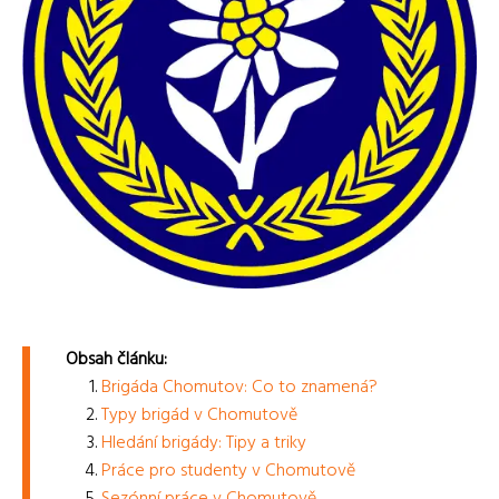
Obsah článku:
Brigáda Chomutov: Co to znamená?
Typy brigád v Chomutově
Hledání brigády: Tipy a triky
Práce pro studenty v Chomutově
Sezónní práce v Chomutově