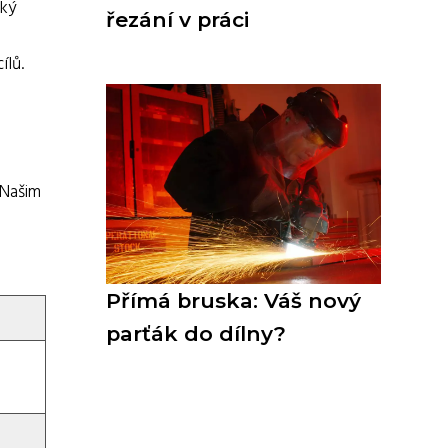
cký
řezání v práci
ílů.
 Našim
Přímá bruska: Váš nový
parťák do dílny?