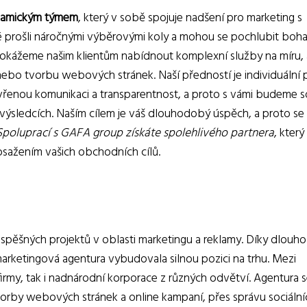
namickým týmem
, který v sobě spojuje nadšení pro marketing s
sté prošli náročnými výběrovými koly a mohou se pochlubit boh
dokážeme našim klientům nabídnout komplexní služby na míru, 
nebo tvorbu webových stránek. Naší předností je individuální 
řenou komunikaci a transparentnost, a proto s vámi budeme s
ýsledcích. Naším cílem je váš dlouhodobý úspěch, a proto se
Spoluprací s GAFA group získáte spolehlivého partnera
, kter
osažením vašich obchodních cílů.
spěšných projektů v oblasti marketingu a reklamy. Díky dlouh
arketingová agentura vybudovala silnou pozici na trhu. Mezi
firmy, tak i nadnárodní korporace z různých odvětví. Agentura 
orby webových stránek a online kampaní, přes správu sociálních