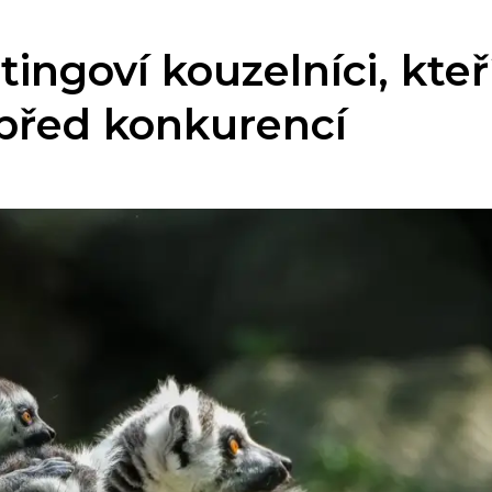
ngoví kouzelníci, kteř
 před konkurencí