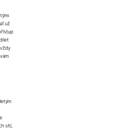
atými
ať už
přístup
dílet
 vždy
ý vám
oletým
se
 sítí,