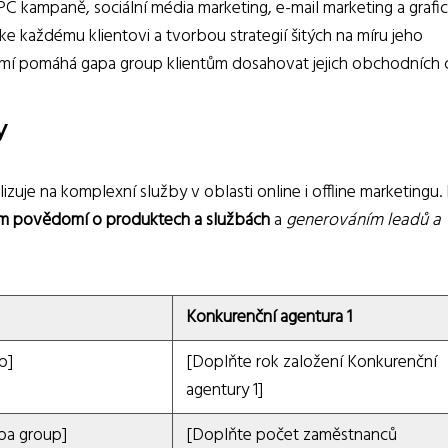
PC kampaně, sociální média marketing, e-mail marketing a grafi
e každému klientovi a tvorbou strategií šitých na míru jeho
í pomáhá gapa group klientům dosahovat jejich obchodních c
y
izuje na komplexní služby v oblasti online i offline marketingu.
m povědomí o produktech a službách
a
generováním leadů a
Konkurenční agentura 1
p]
[Doplňte rok založení Konkurenční
agentury 1]
pa group]
[Doplňte počet zaměstnanců