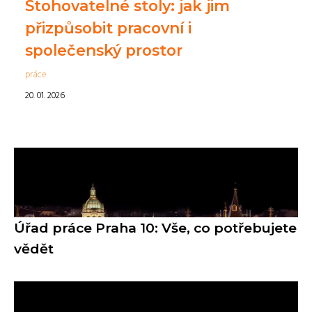
Stohovatelné stoly: jak jim
přizpůsobit pracovní i
společenský prostor
práce
20. 01. 2026
Úřad práce Praha 10: Vše, co potřebujete
vědět