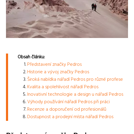
Obsah článku:
Představení značky Pedros
Historie a vývoj značky Pedros
Široká nabídka nářadí Pedros pro různé profese
Kvalita a spolehlivost nářadí Pedros
Inovativní technologie a design u nářadí Pedros
Výhody používání nářadí Pedros při práci
Recenze a doporučení od profesionálů
Dostupnost a prodejní místa nářadí Pedros