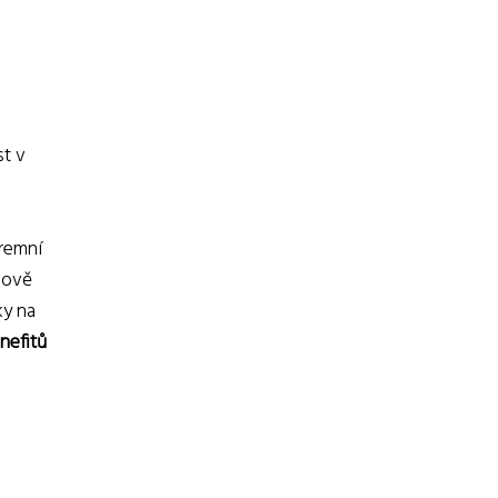
st v
iremní
chově
ky na
nefitů