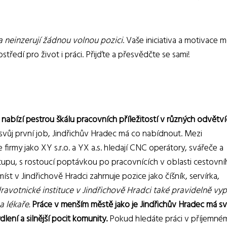
a neinzerují žádnou volnou pozici
. Vaše iniciativa a motivace
středí pro život i práci. Přijďte a přesvědčte se sami!
nabízí pestrou škálu pracovních příležitostí v různých odvětví
 svůj první job, Jindřichův Hradec má co nabídnout. Mezi
 firmy jako XY s.r.o. a YX a.s. hledají CNC operátory, svářeče a
stupu, s rostoucí poptávkou po pracovnících v oblasti cestovn
t v Jindřichově Hradci zahrnuje pozice jako číšník, servírka,
ravotnické instituce v Jindřichově Hradci také pravidelně vypi
a lékaře.
Práce v menším městě jako je Jindřichův Hradec má s
dlení a silnější pocit komunity.
Pokud hledáte práci v příjemné