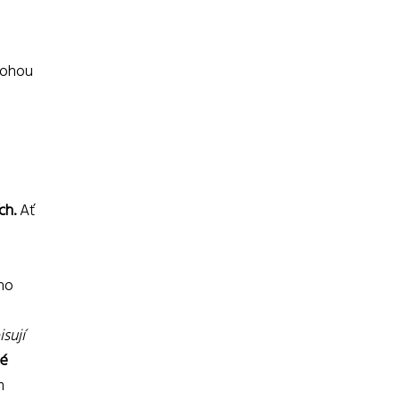
 mohou
ch.
Ať
ího
sují
vé
m