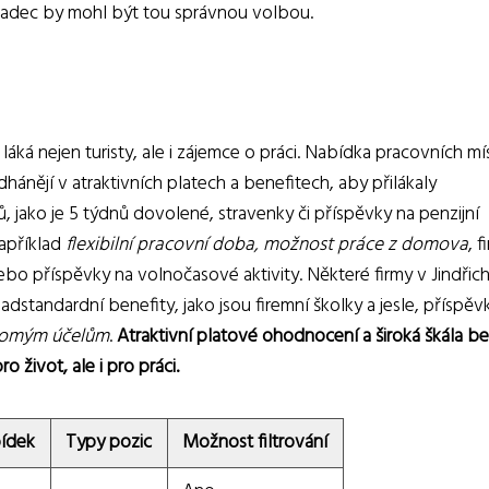
Hradec by mohl být tou správnou volbou.
láká nejen turisty, ale i zájemce o práci. Nabídka pracovních mí
dhánějí v atraktivních platech a benefitech, aby přilákaly
, jako je 5 týdnů dovolené, stravenky či příspěvky na penzijní
například
flexibilní pracovní doba, možnost práce z domova
, f
nebo příspěvky na volnočasové aktivity. Některé firmy v Jindři
dstandardní benefity, jako jsou firemní školky a jesle, příspěv
kromým účelům
.
Atraktivní platové ohodnocení a široká škála be
o život, ale i pro práci.
ídek
Typy pozic
Možnost filtrování