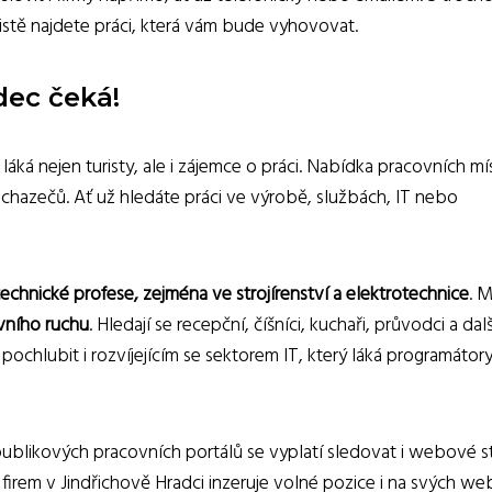
istě najdete práci, která vám bude vyhovovat.
dec čeká!
áká nejen turisty, ale i zájemce o práci. Nabídka pracovních mí
 uchazečů. Ať už hledáte práci ve výrobě, službách, IT nebo
technické profese, zejména ve strojírenství a elektrotechnice
. 
vního ruchu
. Hledají se recepční, číšníci, kuchaři, průvodci a dalš
ochlubit i rozvíjejícím se sektorem IT, který láká programátory
publikových pracovních portálů se vyplatí sledovat i webové s
firem v Jindřichově Hradci inzeruje volné pozice i na svých we