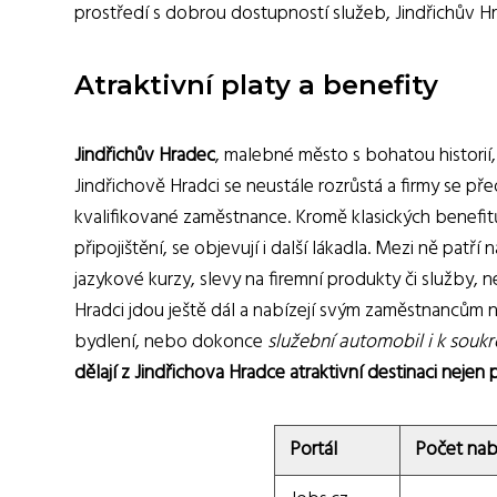
prostředí s dobrou dostupností služeb, Jindřichův 
Atraktivní platy a benefity
Jindřichův Hradec
, malebné město s bohatou historií, 
Jindřichově Hradci se neustále rozrůstá a firmy se pře
kvalifikované zaměstnance. Kromě klasických benefitů
připojištění, se objevují i další lákadla. Mezi ně patří 
jazykové kurzy, slevy na firemní produkty či služby, 
Hradci jdou ještě dál a nabízejí svým zaměstnancům na
bydlení, nebo dokonce
služební automobil i k sou
dělají z Jindřichova Hradce atraktivní destinaci nejen pr
Portál
Počet nab