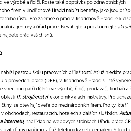
ci ve výrobě a řidiči. Roste také poptávka po zdravotnických
oho firem v Jindřichově Hradci nabízí benefity, jako jsou přís
esního růstu. Pro zájemce o práci v Jindřichově Hradci je k disp
sonální agentury a úřad práce. Neváhejte a prozkoumejte
aktuál
najdete práci vašich snů.
P
nabízí pestrou škálu pracovních příležitostí. Ať už hledáte prác
o provedení práce (DPP), v Jindřichově Hradci si jistě vybere
v regionu patří dělníci ve výrobě, řidiči, prodavači, kuchaři a čí
v oblasti
IT
,
strojírenství
, ekonomiky a administrativy. Pro uchaz
čtiny, se otevírají dveře do mezinárodních firem. Pro ty, kteří
ád v obchodech, restauracích, hotelech a dalších službách.
Aktuá
a internetu
, například na webových stránkách Úřadu práce ČR
slovit i firmy napřímo, ať už telefonicky nebo emailem. S trocho