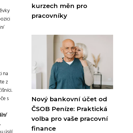
kurzech měn pro
pěvky
pracovníky
ozici
ní
i na
te z
šníci.
eče s
Nový bankovní účet od
ČSOB Peníze: Praktická
lní
volba pro vaše pracovní
,
finance
u úsilí