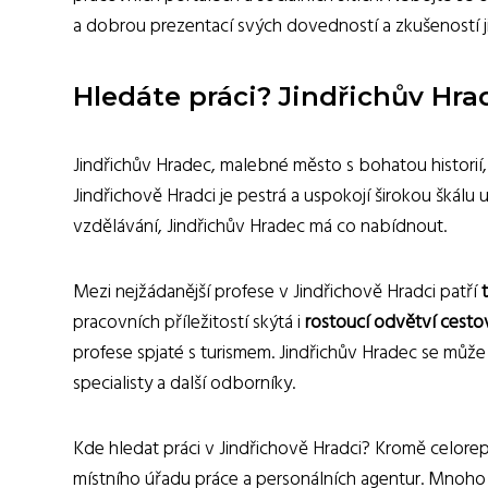
a dobrou prezentací svých dovedností a zkušeností j
Hledáte práci? Jindřichův Hra
Jindřichův Hradec, malebné město s bohatou historií, l
Jindřichově Hradci je pestrá a uspokojí širokou škálu
vzdělávání, Jindřichův Hradec má co nabídnout.
Mezi nejžádanější profese v Jindřichově Hradci patří
pracovních příležitostí skýtá i
rostoucí odvětví cesto
profese spjaté s turismem. Jindřichův Hradec se může p
specialisty a další odborníky.
Kde hledat práci v Jindřichově Hradci? Kromě celore
místního úřadu práce a personálních agentur. Mnoho 