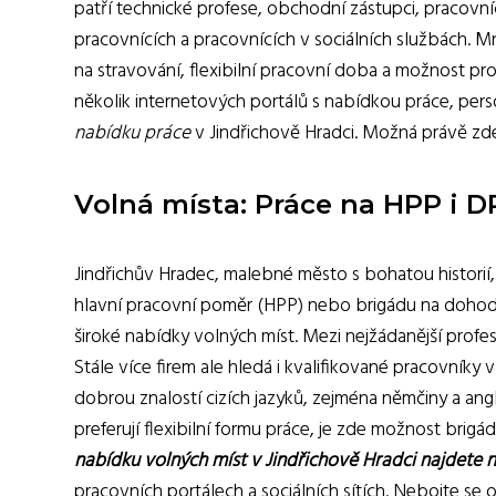
patří technické profese, obchodní zástupci, pracovní
pracovnících a pracovnících v sociálních službách. Mn
na stravování, flexibilní pracovní doba a možnost prof
několik internetových portálů s nabídkou práce, per
nabídku práce
v Jindřichově Hradci. Možná právě zde 
Volná místa: Práce na HPP i D
Jindřichův Hradec, malebné město s bohatou historií, 
hlavní pracovní poměr (HPP) nebo brigádu na dohodu 
široké nabídky volných míst. Mezi nejžádanější profese 
Stále více firem ale hledá i kvalifikované pracovníky 
dobrou znalostí cizích jazyků, zejména němčiny a angli
preferují flexibilní formu práce, je zde možnost brig
nabídku volných míst v Jindřichově Hradci najdete n
pracovních portálech a sociálních sítích. Nebojte se o