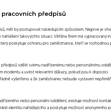
í pracovních předpisů
isů, měl by postupovat následujícím způsobem. Nejprve je vh
se nahlášení takovýchto situací. Většina firem má vypracovaný in
 který poskytuje ochranu pro zaměstnance, kteří se rozhodnou
h předpisů sdělit svému nadřízenému nebo personálnímu odděl
m incidentu a uvést relevantní důkazy, pokud jsou k dispozici.
de řádně vyšetřeno a že zaměstnanec nebude vystaven nepřim
dřízeného nebo personální oddělení, existuje možnost konta
hránit identitu nahlášejícího a poskytuje možnost anonymního 