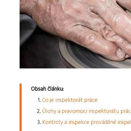
Obsah článku:
Co je inspektorát práce
Úlohy a pravomoci inspektorátu prá
Kontroly a inspekce prováděné inspe