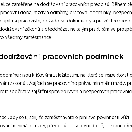
inspekce zaměřené na dodržování pracovních předpisů. Během t
klad pracovní doba, mzdy a odměny, pracovní podmínky, bezpečn
vstoupit na pracoviště, požadovat dokumenty a provést rozhovo
tit dodržování zákonů a předcházet nekalým praktikám ve prosp
ro všechny zaměstnance.
dodržování pracovních podmínek
dmínek jsou klíčovými záležitostmi, na které se inspektorát 
vání zákonů týkajících se pracovního práva, minimální mzdy, p
 role spočívá v zajištění spravedlivých a bezpečných pracovníc
ací, aby se ujistili, že zaměstnavatelé plní své povinnosti vůči
ování minimální mzdy, předpisů o pracovní době, ochranu pře