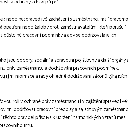
nosti a ochrany zdraví při práci.
ek nebo nespravedlivé zacházení s zaměstnanci, mají pravom
á opatření nebo žaloby proti zaměstnavatelům, kteří porušují
 na důstojné pracovní podmínky a aby se dodržovala jejich
ako jsou odbory, sociální a zdravotní pojišťovny a další orgány 
hranu práv zaměstnanců a dodržování pracovních podmínek.
tují jim informace a rady ohledně dodržování zákonů týkajících
íčovou roli v ochraně práv zaměstnanců i v zajištění spravedliv
 povinni dodržovat pracovní předpisy a zajistit svým zaměstnan
těchto pravidel přispívá k udržení harmonických vztahů mezi
pracovního trhu.