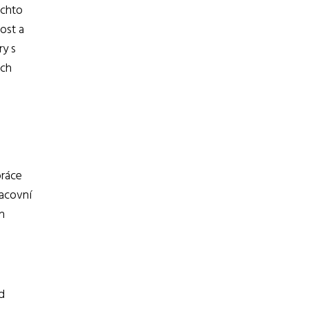
ěchto
ost a
ry s
ěch
práce
racovní
h
d