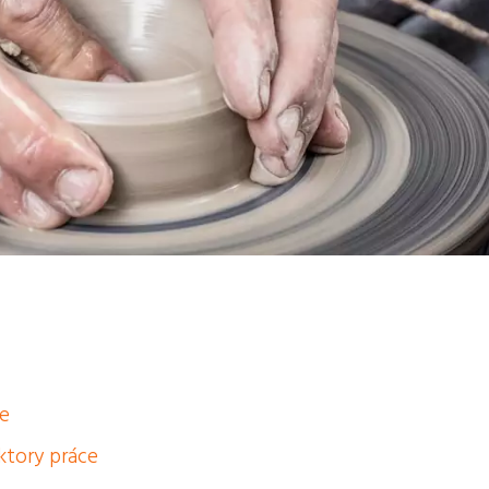
ce
ktory práce