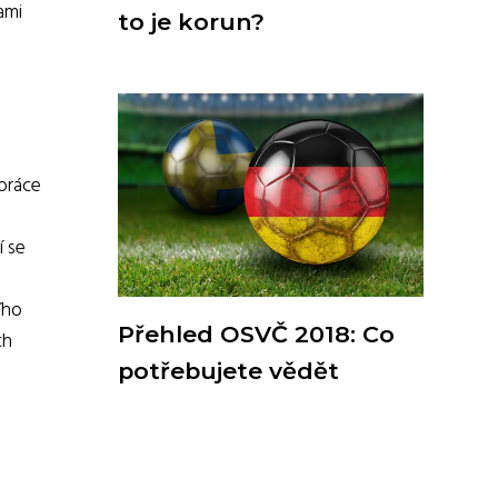
ami
to je korun?
práce
í se
ího
Přehled OSVČ 2018: Co
ch
potřebujete vědět