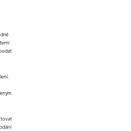
odné
terní
 podat
ení.
ěřeným
ktovat
podání