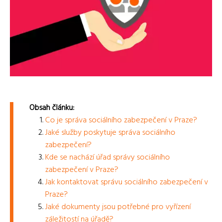
Obsah článku:
Co je správa sociálního zabezpečení v Praze?
Jaké služby poskytuje správa sociálního
zabezpečení?
Kde se nachází úřad správy sociálního
zabezpečení v Praze?
Jak kontaktovat správu sociálního zabezpečení v
Praze?
Jaké dokumenty jsou potřebné pro vyřízení
záležitostí na úřadě?