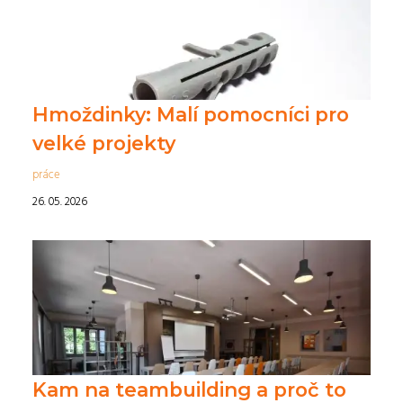
Hmoždinky: Malí pomocníci pro
velké projekty
práce
26. 05. 2026
Kam na teambuilding a proč to