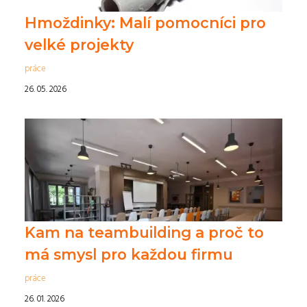
Hmoždinky: Malí pomocníci pro
velké projekty
práce
26. 05. 2026
Kam na teambuilding a proč to
má smysl pro každou firmu
práce
26. 01. 2026