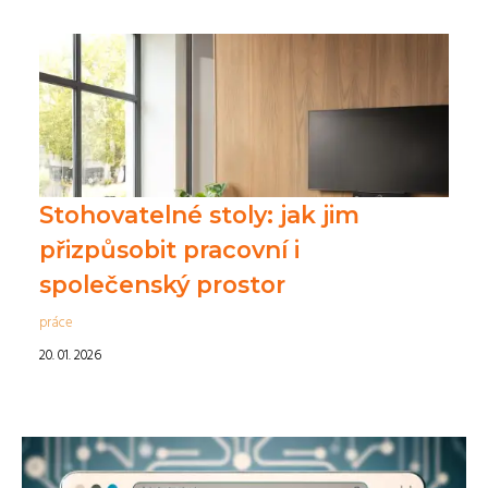
Stohovatelné stoly: jak jim
přizpůsobit pracovní i
společenský prostor
práce
20. 01. 2026