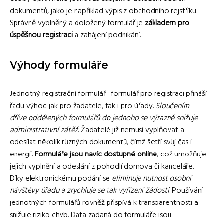
dokumentů, jako je například výpis z obchodního rejstříku.
Správně vyplněný a doložený formulář je
základem pro
úspěšnou registraci
a zahájení podnikání.
Výhody formuláře
Jednotný registrační formulář i formulář pro registraci přináší
řadu výhod jak pro žadatele, tak i pro úřady.
Sloučením
dříve oddělených formulářů do jednoho se výrazně snižuje
administrativní zátěž
. Žadatelé již nemusí vyplňovat a
odesílat několik různých dokumentů, čímž šetří svůj čas i
energii.
Formuláře jsou navíc dostupné online
, což umožňuje
jejich vyplnění a odeslání z pohodlí domova či kanceláře.
Díky elektronickému podání se
eliminuje nutnost osobní
návštěvy úřadu a zrychluje se tak vyřízení žádosti
. Používání
jednotných formulářů rovněž přispívá k transparentnosti a
snižuje riziko chyb. Data zadaná do formuláře jsou