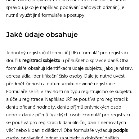
správou, jako je například podávání daňových přiznání, je
nutné využít jiné formuláře a postupy.
Jaké údaje obsahuje
Jednotný registrační formulář (JRF) i formulář pro registraci
slouží k
registraci subjektu
u příslušného správce daně. Oba
formuláře obsahují identifikační údaje subjektu, jako je název,
adresa sídla, identifikační číslo osoby. Dále je nutné uvést
předmět činnosti a datum vzniku povinné registrace.
Formuláře se liší v závislosti na typu registrujícího se subjektu
a účelu registrace. Například JRF se používá pro registraci k
dani z přidané hodnoty, dani z příjmů právnických osob
nebo k dani z příjmů fyzických osob. Formulář pro registraci
se používá pro registraci k dani silniční, dani z nemovitých
věcí nebo k dani z dědictví. Oba formuláře vyžadují
podpis
osoby oprávněné jednat za subjekt a doložení dalších