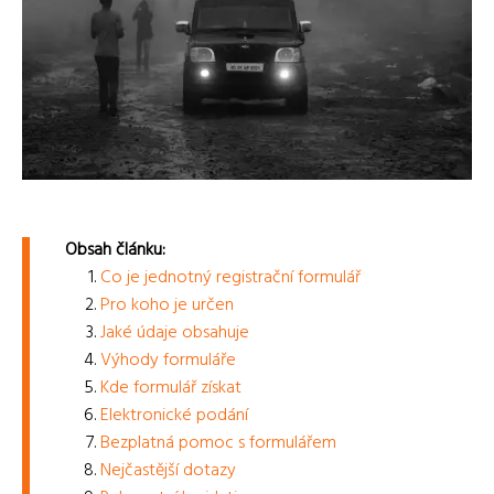
Obsah článku:
Co je jednotný registrační formulář
Pro koho je určen
Jaké údaje obsahuje
Výhody formuláře
Kde formulář získat
Elektronické podání
Bezplatná pomoc s formulářem
Nejčastější dotazy