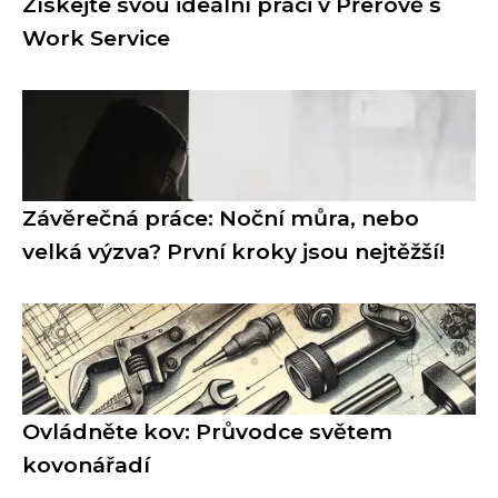
Získejte svou ideální práci v Přerově s
Work Service
Závěrečná práce: Noční můra, nebo
velká výzva? První kroky jsou nejtěžší!
Ovládněte kov: Průvodce světem
kovonářadí