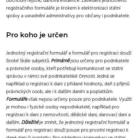
obchodní rejstřík, daňová evidence. Zavedení jednotného
registračního formuláře je krokem k elektronizaci státní
správy a usnadnění administrativy pro občany i podnikatele.
Pro koho je určen
Jednotný registrační formulář a formulář pro registraci slouží
široké škále subjektů.
Primárně
jsou určeny pro podnikatele
a právnické osoby, kteří potřebují komunikovat se státní
správou v rámci své podnikatelské činnosti. Jedná se
například o registraci k dani z přidané hodnoty, daň z příjmů
právnických osob, ale i k dalším daním a poplatkům.
Formuláře
však nejsou určeny pouze pro podnikatele. Využít
je mohou i fyzické osoby nepodnikatelé, například pro
registraci k dani z nemovitosti, dědické dani, darovací dani a
dalším.
Důležité
je zmínit, že jednotný registrační formulář a
formulář pro registraci slouží pouze pro prvotní registraci k
dané dani či poplatku. Pro následnou komunikaci se státní