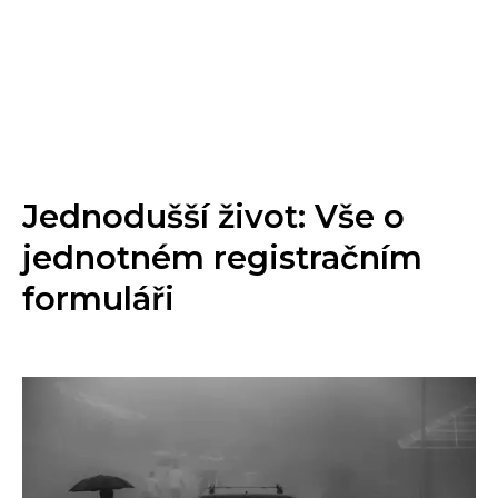
Jednodušší život: Vše o
jednotném registračním
formuláři