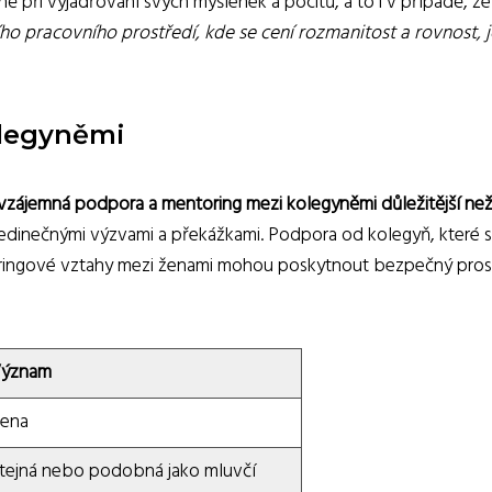
ně při vyjadřování svých myšlenek a pocitů, a to i v případě, že
ího pracovního prostředí, kde se cení rozmanitost a rovnost, j
olegyněmi
vzájemná podpora a mentoring mezi kolegyněmi důležitější ne
jedinečnými výzvami a překážkami. Podpora od kolegyň, které sd
ringové vztahy mezi ženami mohou poskytnout bezpečný pros
ýznam
ena
tejná nebo podobná jako mluvčí