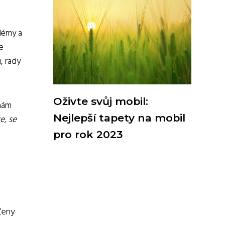
lémy a
e
, rady
Oživte svůj mobil:
 nám
Nejlepší tapety na mobil
e, se
pro rok 2023
 Ženy