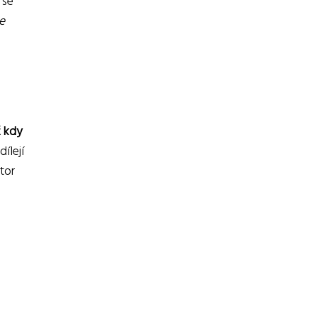
 se
e
ž kdy
ílejí
tor