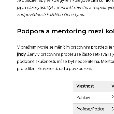
Je důležité, aby se kolegyně a kolegové cítili komfort
jejich názory liší.
Vytvoření inkluzivního a respektujíc
zodpovědností každého člena týmu.
Podpora a mentoring mezi k
V dnešním rychle se měnícím pracovním prostředí je
jindy
. Ženy v pracovním procesu se často setkávají s 
podobné zkušenosti, může být neocenitelná. Mento
pro sdílení zkušeností, rad a povzbuzení.
Vlastnost
V
Pohlaví
Ž
Profese/Pozice
S