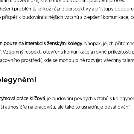
unikační dovednosti, které mohou obohatit pracovní proces.
ešení problémů, jelikož různé perspektivy a přístupy podporuj
é přispět k budování silnějších vztahů a zlepšení komunikace, 
 pouze na interakci s ženskými kolegy
. Naopak, jejich přítomno
 Vzájemný respekt, otevřená komunikace a rovné příležitosti j
racovního prostředí, kde se mohou plně rozvíjet všechny talent
olegyněmi
týmová práce klíčová
, je budování pevných vztahů s kolegyně
ší atmosféře na pracovišti, ale také to usnadňuje dosahování