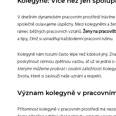
Kolegyně: Více než jen spolup
V dnešním dynamickém pracovním prostředí trávíme s
společně oslavujeme úspěchy. Mezi kolegyněmi a žens
rámec běžných pracovních vztahů.
Ženy na pracovišti
a tipy, čímž si usnadňují každodenní pracovní rutinu.
Kolegyně nám rozumí často lépe než kdokoli jiný. Znaj
poskytnout cennou zpětnou vazbu, ať už se jedná o 
kterými můžeme probrat i osobní záležitosti.
Kolegyn
života, které si zaslouží naše uznání a respekt.
Význam kolegyně v pracovním
Přítomnost kolegyně v pracovním prostředí má
neza