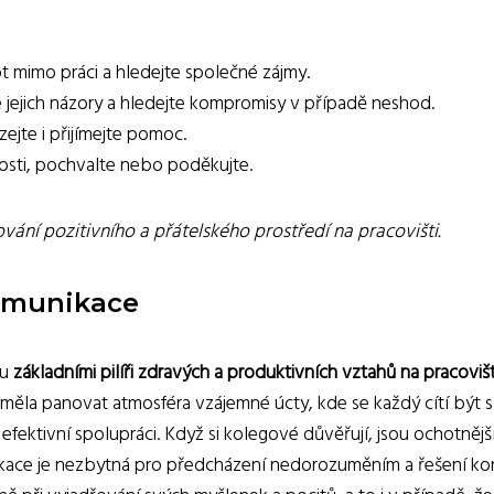
vot mimo práci a hledejte společné zájmy.
 jejich názory a hledejte kompromisy v případě neshod.
jte i přijímejte pomoc.
sti, pochvalte nebo poděkujte.
ání pozitivního a přátelského prostředí na pracovišti.
komunikace
ou
základními pilíři zdravých a produktivních vztahů na pracovišt
měla panovat atmosféra vzájemné úcty, kde se každý cítí být s
efektivní spolupráci. Když si kolegové důvěřují, jsou ochotnější
ace je nezbytná pro předcházení nedorozuměním a řešení konf