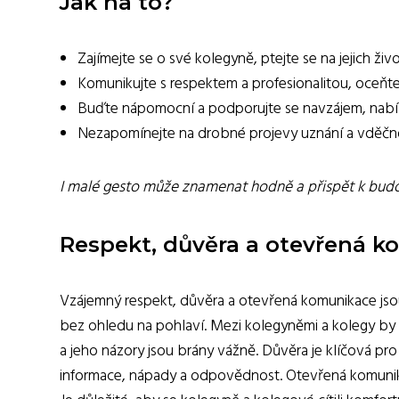
Jak na to?
Zajímejte se o své kolegyně, ptejte se na jejich ži
Komunikujte s respektem a profesionalitou, oceňte
Buďte nápomocní a podporujte se navzájem, nabíze
Nezapomínejte na drobné projevy uznání a vděčno
I malé gesto může znamenat hodně a přispět k budov
Respekt, důvěra a otevřená 
Vzájemný respekt, důvěra a otevřená komunikace js
bez ohledu na pohlaví. Mezi kolegyněmi a kolegy by 
a jeho názory jsou brány vážně. Důvěra je klíčová pro 
informace, nápady a odpovědnost. Otevřená komunik