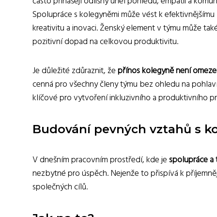
často přinášejí odlišný úhel pohledu, empatii a kom
Spolupráce s kolegyněmi může vést k efektivnějšímu ř
kreativitu a inovaci. Ženský element v týmu může tak
pozitivní dopad na celkovou produktivitu.
Je důležité zdůraznit, že
přínos kolegyně není omezen
cenná pro všechny členy týmu bez ohledu na pohlaví.
klíčové pro vytvoření inkluzivního a produktivního p
Budování pevných vztahů s k
V dnešním pracovním prostředí, kde je
spolupráce a 
nezbytné pro úspěch. Nejenže to přispívá k příjemněj
společných cílů.