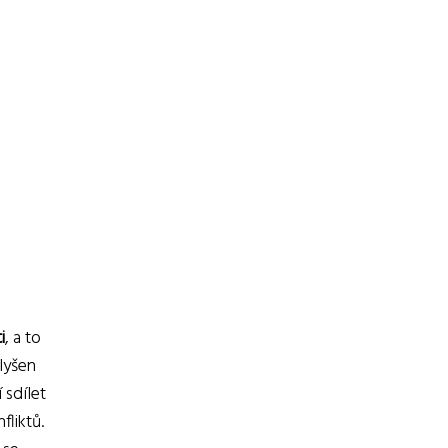
i
, a to
lyšen
 sdílet
liktů.