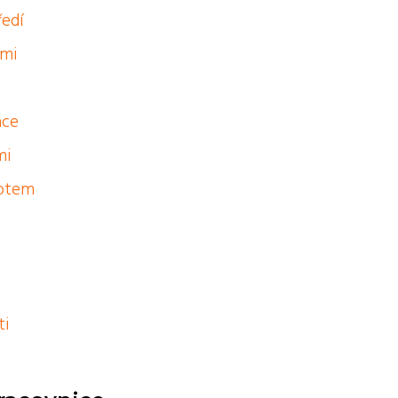
ředí
ěmi
ace
mi
votem
ti