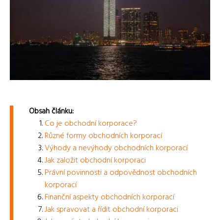
Obsah článku:
Co je obchodní korporace?
Různé formy obchodních korporací
Výhody a nevýhody obchodních korporací
Jak založit obchodní korporaci
Právní povinnosti a odpovědnost obchodních
korporací
Finanční aspekty obchodních korporací
Jak spravovat a řídit obchodní korporaci