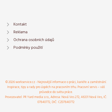
Kontakt
Reklama
Ochrana osobních údajů
Podmínky použití
© 2026 workservice.cz - Nejnovější informace o práci, kariéře a zaměstnání.
Inspirace, tipy a rady pro úspěch na pracovním trhu. Pracovní servis – váš
průvodce do světa práce.
Provozovatel: PR Yard media s.r.o., Adresa: Nová Ves 272, 46331 Nová Ves, IČ:
07840772, DIČ: CZ07840772