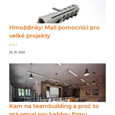
Hmoždinky: Malí pomocníci pro
velké projekty
práce
26. 05. 2026
Kam na teambuilding a proč to
má smysl pro každou firmu