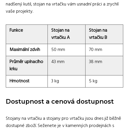
nadšený kutil, stojan na vrtačku vám usnadní práci a zrychlí
vaše projekty.
Funkce
Stojan na
Stojan na
vrtačku A
vrtačku B
Maximální zdvih
50 mm
70 mm
Průměr upínacího
43 mm
38 mm
krku
Hmotnost
3 kg
5 kg
Dostupnost a cenová dostupnost
Stojany na vrtačku a stojany pro vrtačku jsou dnes již běžně
dostupné zboží. Seženete je v kamenných prodejnách s