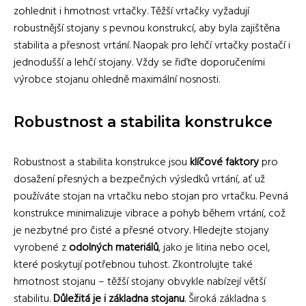
zohlednit i hmotnost vrtačky. Těžší vrtačky vyžadují
robustnější stojany s pevnou konstrukcí, aby byla zajištěna
stabilita a přesnost vrtání. Naopak pro lehčí vrtačky postačí i
jednodušší a lehčí stojany. Vždy se řiďte doporučeními
výrobce stojanu ohledně maximální nosnosti.
Robustnost a stabilita konstrukce
Robustnost a stabilita konstrukce jsou
klíčové faktory
pro
dosažení přesných a bezpečných výsledků vrtání, ať už
používáte stojan na vrtačku nebo stojan pro vrtačku. Pevná
konstrukce minimalizuje vibrace a pohyb během vrtání, což
je nezbytné pro čisté a přesné otvory. Hledejte stojany
vyrobené z
odolných materiálů
, jako je litina nebo ocel,
které poskytují potřebnou tuhost. Zkontrolujte také
hmotnost stojanu – těžší stojany obvykle nabízejí větší
stabilitu.
Důležitá je i základna stojanu
. Široká základna s