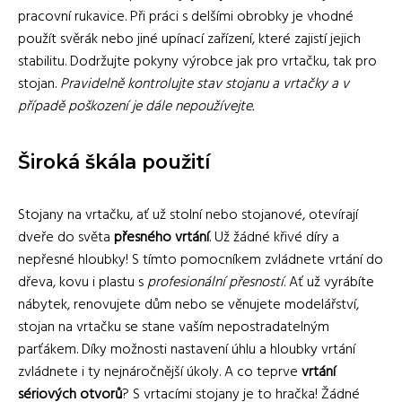
pracovní rukavice. Při práci s delšími obrobky je vhodné
použít svěrák nebo jiné upínací zařízení, které zajistí jejich
stabilitu. Dodržujte pokyny výrobce jak pro vrtačku, tak pro
stojan.
Pravidelně kontrolujte stav stojanu a vrtačky a v
případě poškození je dále nepoužívejte.
Široká škála použití
Stojany na vrtačku, ať už stolní nebo stojanové, otevírají
dveře do světa
přesného vrtání
. Už žádné křivé díry a
nepřesné hloubky! S tímto pomocníkem zvládnete vrtání do
dřeva, kovu i plastu s
profesionální přesností
. Ať už vyrábíte
nábytek, renovujete dům nebo se věnujete modelářství,
stojan na vrtačku se stane vaším nepostradatelným
parťákem. Díky možnosti nastavení úhlu a hloubky vrtání
zvládnete i ty nejnáročnější úkoly. A co teprve
vrtání
sériových otvorů
? S vrtacími stojany je to hračka! Žádné