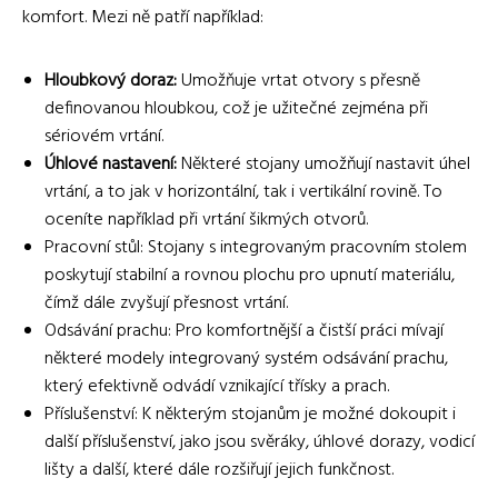
komfort. Mezi ně patří například:
Hloubkový doraz:
Umožňuje vrtat otvory s přesně
definovanou hloubkou, což je užitečné zejména při
sériovém vrtání.
Úhlové nastavení:
Některé stojany umožňují nastavit úhel
vrtání, a to jak v horizontální, tak i vertikální rovině. To
oceníte například při vrtání šikmých otvorů.
Pracovní stůl: Stojany s integrovaným pracovním stolem
poskytují stabilní a rovnou plochu pro upnutí materiálu,
čímž dále zvyšují přesnost vrtání.
Odsávání prachu: Pro komfortnější a čistší práci mívají
některé modely integrovaný systém odsávání prachu,
který efektivně odvádí vznikající třísky a prach.
Příslušenství: K některým stojanům je možné dokoupit i
další příslušenství, jako jsou svěráky, úhlové dorazy, vodicí
lišty a další, které dále rozšiřují jejich funkčnost.