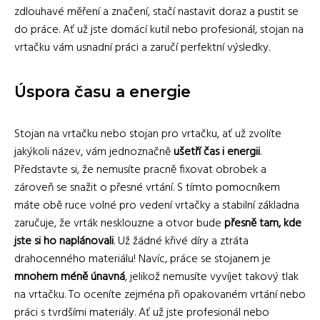
zdlouhavé měření a značení, stačí nastavit doraz a pustit se
do práce. Ať už jste domácí kutil nebo profesionál, stojan na
vrtačku vám usnadní práci a zaručí perfektní výsledky.
Úspora času a energie
Stojan na vrtačku nebo stojan pro vrtačku, ať už zvolíte
jakýkoli název, vám jednoznačně
ušetří čas i energii
.
Představte si, že nemusíte pracně fixovat obrobek a
zároveň se snažit o přesné vrtání. S tímto pomocníkem
máte obě ruce volné pro vedení vrtačky a stabilní základna
zaručuje, že vrták nesklouzne a otvor bude
přesně tam, kde
jste si ho naplánovali
. Už žádné křivé díry a ztráta
drahocenného materiálu! Navíc, práce se stojanem je
mnohem méně únavná
, jelikož nemusíte vyvíjet takový tlak
na vrtačku. To oceníte zejména při opakovaném vrtání nebo
práci s tvrdšími materiály. Ať už jste profesionál nebo