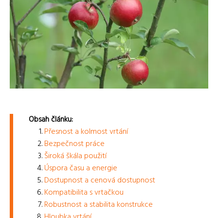
Obsah článku:
Přesnost a kolmost vrtání
Bezpečnost práce
Široká škála použití
Úspora času a energie
Dostupnost a cenová dostupnost
Kompatibilita s vrtačkou
Robustnost a stabilita konstrukce
Hloubka vrtání