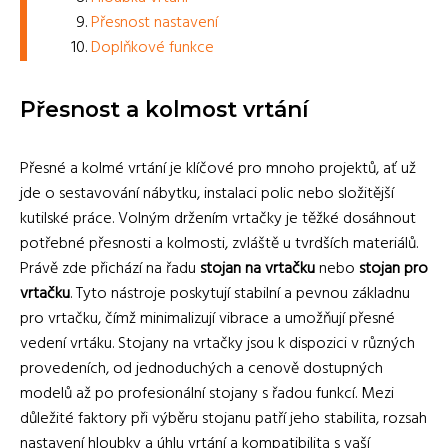
Přesnost nastavení
Doplňkové funkce
Přesnost a kolmost vrtání
Přesné a kolmé vrtání je klíčové pro mnoho projektů, ať už
jde o sestavování nábytku, instalaci polic nebo složitější
kutilské práce. Volným držením vrtačky je těžké dosáhnout
potřebné přesnosti a kolmosti, zvláště u tvrdších materiálů.
Právě zde přichází na řadu
stojan na vrtačku
nebo
stojan pro
vrtačku
. Tyto nástroje poskytují stabilní a pevnou základnu
pro vrtačku, čímž minimalizují vibrace a umožňují přesné
vedení vrtáku. Stojany na vrtačky jsou k dispozici v různých
provedeních, od jednoduchých a cenově dostupných
modelů až po profesionální stojany s řadou funkcí. Mezi
důležité faktory při výběru stojanu patří jeho stabilita, rozsah
nastavení hloubky a úhlu vrtání a kompatibilita s vaší