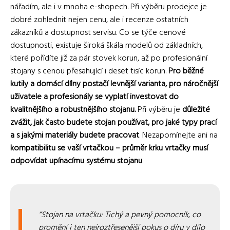
nářadím, ale i v mnoha e-shopech. Při výběru prodejce je
dobré zohlednit nejen cenu, ale i recenze ostatních
zákazníků a dostupnost servisu. Co se týče cenové
dostupnosti, existuje široká škála modelů od základních,
které pořídíte již za pár stovek korun, až po profesionální
stojany s cenou přesahující i deset tisíc korun.
Pro běžné
kutily a domácí dílny postačí levnější varianta, pro náročnější
uživatele a profesionály se vyplatí investovat do
kvalitnějšího a robustnějšího stojanu.
Při výběru je
důležité
zvážit, jak často budete stojan používat, pro jaké typy prací
a s jakými materiály budete pracovat
. Nezapomínejte ani na
kompatibilitu se vaší vrtačkou – průměr krku vrtačky musí
odpovídat upínacímu systému stojanu
.
Stojan na vrtačku: Tichý a pevný pomocník, co
promění i ten nejroztřesenější pokus o díru v dílo