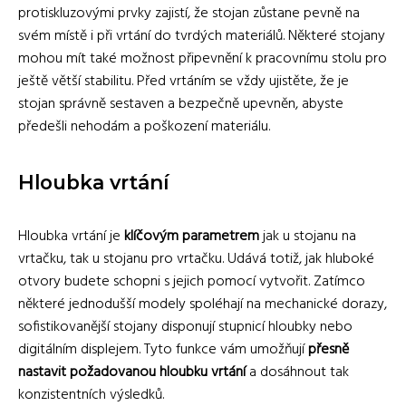
protiskluzovými prvky zajistí, že stojan zůstane pevně na
svém místě i při vrtání do tvrdých materiálů. Některé stojany
mohou mít také možnost připevnění k pracovnímu stolu pro
ještě větší stabilitu. Před vrtáním se vždy ujistěte, že je
stojan správně sestaven a bezpečně upevněn, abyste
předešli nehodám a poškození materiálu.
Hloubka vrtání
Hloubka vrtání je
klíčovým parametrem
jak u stojanu na
vrtačku, tak u stojanu pro vrtačku. Udává totiž, jak hluboké
otvory budete schopni s jejich pomocí vytvořit. Zatímco
některé jednodušší modely spoléhají na mechanické dorazy,
sofistikovanější stojany disponují stupnicí hloubky nebo
digitálním displejem. Tyto funkce vám umožňují
přesně
nastavit požadovanou hloubku vrtání
a dosáhnout tak
konzistentních výsledků.