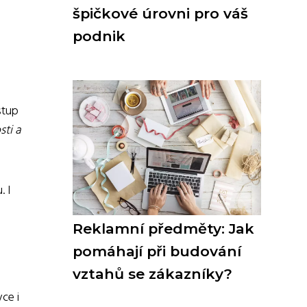
špičkové úrovni pro váš
podnik
stup
sti a
. I
Reklamní předměty: Jak
pomáhají při budování
vztahů se zákazníky?
ce i