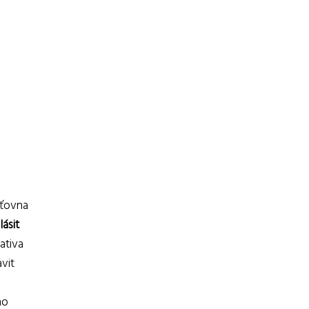
šťovna
lásit
ativa
vit
ho