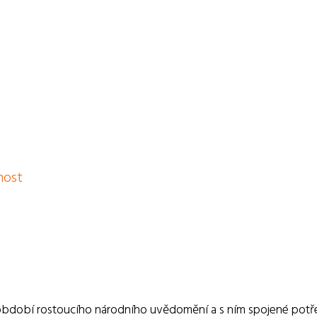
nost
do období rostoucího národního uvědomění a s ním spojené pot