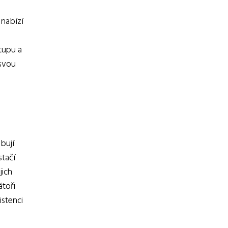
 nabízí
tupu a
 svou
bují
stačí
jich
átoři
stenci