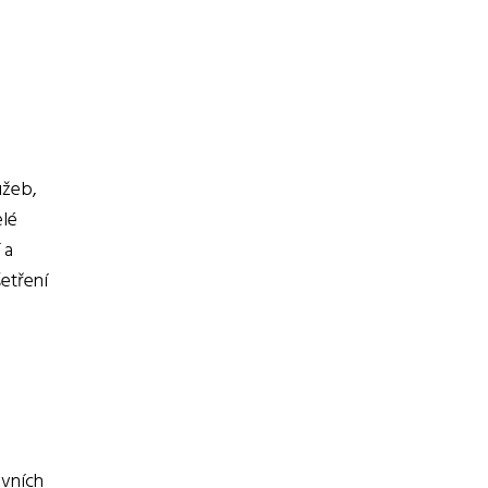
užeb,
elé
 a
etření
ovních