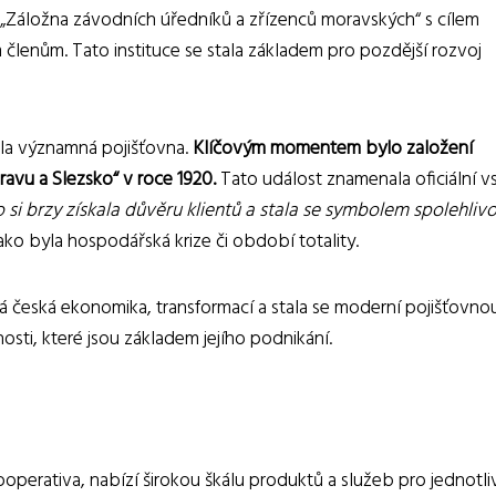
„Záložna závodních úředníků a zřízenců moravských“ s cílem
lenům. Tato instituce se stala základem pro pozdější rozvoj
ala významná pojišťovna.
Klíčovým momentem bylo založení
ravu a Slezsko“ v roce 1920.
Tato událost znamenala oficiální v
si brzy získala důvěru klientů a stala se symbolem spolehlivo
jako byla hospodářská krize či období totality.
á česká ekonomika, transformací a stala se moderní pojišťovnou
ti, které jsou základem jejího podnikání.
operativa, nabízí širokou škálu produktů a služeb pro jednotliv