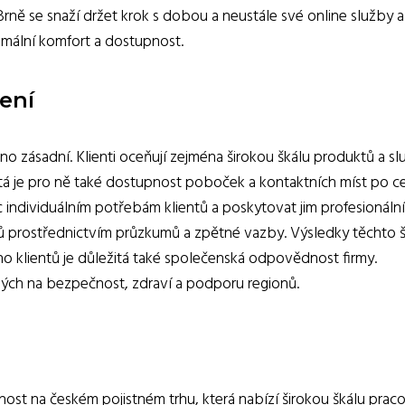
rně se snaží držet krok s dobou a neustále své online služby a
imální komfort a dostupnost.
ení
no zásadní. Klienti oceňují zejména širokou škálu produktů a sl
žitá je pro ně také dostupnost poboček a kontaktních míst po c
 individuálním potřebám klientů a poskytovat jim profesionální
ntů prostřednictvím průzkumů a zpětné vazby. Výsledky těchto š
o klientů je důležitá také společenská odpovědnost firmy.
ných na bezpečnost, zdraví a podporu regionů.
nost na českém pojistném trhu, která nabízí širokou škálu prac