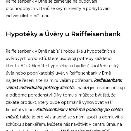
Raiffeisenbank v Brně se zaměřuje na budování
dlouhodobých vztahů se svými klienty a poskytování
individuálního přístupu.
Hypotéky a Úvěry u Raiffeisenbank
Raiffeisenbank v Brně nabízí širokou škálu hypotečních a
úvěrových produktů, které uspokojí potřeby každého
klienta. Ať už hledáte hypotéku na bydlení, spotřebitelský
úvěr nebo podnikatelský úvěr, v Raiffeisenbank v Brně
najdete řešení šité na míru vašim potřebám.
Raiffeisenbank
vnímá individuální potřeby klientů
a nabízí jim osobní přístup
a odborné poradenství. Díky tomu si můžete být jisti, že
získáte produkt, který bude optimálně vyhovovat vaší
finanční situaci.
Raiffeisenbank v Brně má pobočky po celém
městě
, takže je pro vás snadné se s námi spojit a domluvit si
schůzku s bankéřem. Můžete nás navštívit v centru Brna, na