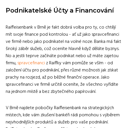
Podnikatelské Účty a Financování
Raiffeisenbank v Brně je fakt dobrá volba pro ty, co chtějí
mít svoje finance pod kontrolou - ať už jako spravcefinanci
ve firmě nebo jako podnikatel na volné noze. Banka má fakt
široký záběr služeb, což oceníte hlavně když děláte byznys.
No a jestli teprve začínáte podnikat nebo už máte zajetou
firmu,
spravcefinanci
z Raiffky vám pomůže se vším - od
založení účtu pro podnikání, přes různé možnosti jak získat
prachy na rozjezd, až po běžné finanční operace. Jako
spravcefinanci ve firmě určitě oceníte, že všechno vyřídíte
na jednom místě a bez zbytečného papírování.
V Brně najdete pobočky Raiffeisenbank na strategických
místech, kde vám zkušení bankéři rádi pomohou s výběrem
nejvhodnějších produktů a služeb pro vaše podnikání.