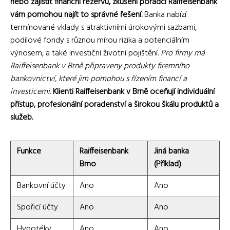
nebo zajistit finanční rezervu, zkušení poradci Raiffeisenbank
vám pomohou najít to správné řešení.
Banka nabízí
termínované vklady s atraktivními úrokovými sazbami,
podílové fondy s různou mírou rizika a potenciálním
výnosem, a také investiční životní pojištění.
Pro firmy má
Raiffeisenbank v Brně připraveny produkty firemního
bankovnictví, které jim pomohou s řízením financí a
investicemi.
Klienti Raiffeisenbank v Brně oceňují individuální
přístup, profesionální poradenství a širokou škálu produktů a
služeb.
Funkce
Raiffeisenbank
Jiná banka
Brno
(Příklad)
Bankovní účty
Ano
Ano
Spořicí účty
Ano
Ano
Hypotéky
Ano
Ano