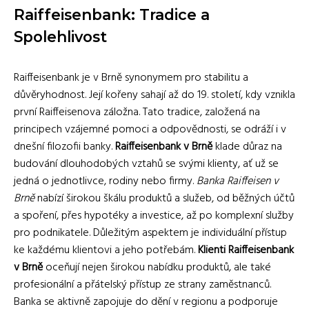
Raiffeisenbank: Tradice a
Spolehlivost
Raiffeisenbank je v Brně synonymem pro stabilitu a
důvěryhodnost. Její kořeny sahají až do 19. století, kdy vznikla
první Raiffeisenova záložna. Tato tradice, založená na
principech vzájemné pomoci a odpovědnosti, se odráží i v
dnešní filozofii banky.
Raiffeisenbank v Brně
klade důraz na
budování dlouhodobých vztahů se svými klienty, ať už se
jedná o jednotlivce, rodiny nebo firmy.
Banka Raiffeisen v
Brně
nabízí širokou škálu produktů a služeb, od běžných účtů
a spoření, přes hypotéky a investice, až po komplexní služby
pro podnikatele. Důležitým aspektem je individuální přístup
ke každému klientovi a jeho potřebám.
Klienti Raiffeisenbank
v Brně
oceňují nejen širokou nabídku produktů, ale také
profesionální a přátelský přístup ze strany zaměstnanců.
Banka se aktivně zapojuje do dění v regionu a podporuje