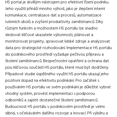
HS portal je skvělým nástrojem pro efektivní řízení podniku.
Jeho využití přináší mnoho výhod, jako je zlepšení interní
komunikace, centralizace dat a procesů, automatizace
rutinních úkolů a zvýšení produktivity zaměstnanců. Díky
různým funkcím a možnostem HS portálu lze snadno
sledovat klíčové ukazatele výkonnosti, plánovat a
monitorovat projekty, spravovat lidské zdroje a analyzovat
data pro strategické rozhodování. Implementace HS portálu
do podnikového prostředí vyžaduje pečlivou přípravu a
školení zaměstnanců. Bezpečnostní opatření a ochrana dat
jsou klíčovou součástí HS portálu, které musí být dodrženy.
Případové studie úspěšného využití HS portálu ukazují jeho
pozitivní dopad na efektivitu podnikání. Pro začátek s
používáním HS portálu ve svém podnikání je důležité vybrat
vhodný systém, provést implementaci s podporou
odborníků a zajistit dostatečné školení zaměstnanců.
Budoucnost HS portálu v podnikovém prostředí je velmi
slibná, s očekáváním dalšího rozvoje a inovací. Při výběru a