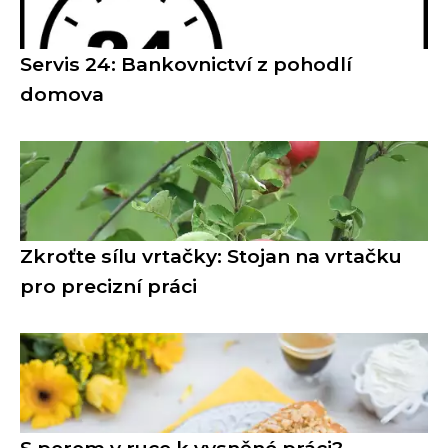
Servis 24: Bankovnictví z pohodlí
domova
Zkroťte sílu vrtačky: Stojan na vrtačku
pro precizní práci
S perem v ruce k vysněné práci?