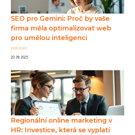
SEO pro Gemini: Proč by vaše
firma měla optimalizovat web
pro umělou inteligenci
podnikání
20. 09. 2025
Regionální online marketing v
HR: Investice, která se vyplatí