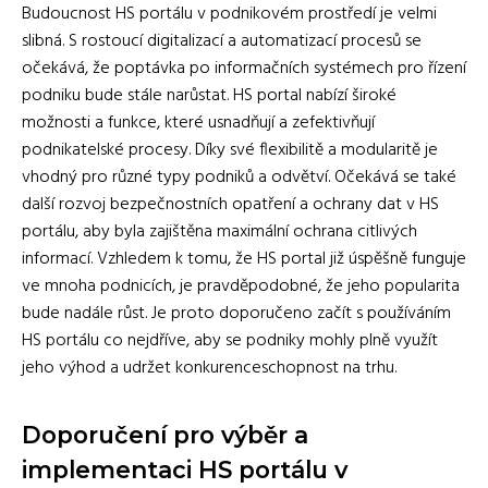
Budoucnost HS portálu v podnikovém prostředí je velmi
slibná. S rostoucí digitalizací a automatizací procesů se
očekává, že poptávka po informačních systémech pro řízení
podniku bude stále narůstat. HS portal nabízí široké
možnosti a funkce, které usnadňují a zefektivňují
podnikatelské procesy. Díky své flexibilitě a modularitě je
vhodný pro různé typy podniků a odvětví. Očekává se také
další rozvoj bezpečnostních opatření a ochrany dat v HS
portálu, aby byla zajištěna maximální ochrana citlivých
informací. Vzhledem k tomu, že HS portal již úspěšně funguje
ve mnoha podnicích, je pravděpodobné, že jeho popularita
bude nadále růst. Je proto doporučeno začít s používáním
HS portálu co nejdříve, aby se podniky mohly plně využít
jeho výhod a udržet konkurenceschopnost na trhu.
Doporučení pro výběr a
implementaci HS portálu v