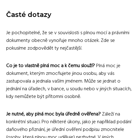
Časté dotazy
Je pochopitelné, že se v souvislosti s plnou mocí a právními
dokumenty obecně vynořuje mnoho otázek. Zde se
pokusíme zodpovědět ty nejčastější.
Co je to vlastně plná moc a k čemu slouží?
Plná moc je
dokument, kterým zmocňujete jinou osobu, aby vás
zastupovala a jednala vaším jménem. Může se jednat o
jednání na úřadech, v bance, u soudu nebo v jiných situacích,
kdy nemůžete být přítomni osobně.
Je nutné, aby plná moc byla úředně ověřena?
Záleží na
konkrétní situaci. Pro některé úkony, jako je například podání
daňového přiznání, je úřední ověření podpisu zmocnitele
(osoby, která plnou moc uděluje) nezbytné. V jiných