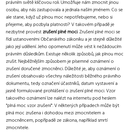
právním světě klíčovou roli. Umožňuje nám zmocnit jinou
osobu, aby nás zastupovala a jednala naším jménem. Co se
ale stane, když už plnou moc nepotřebujeme, nebo si
přejeme, aby pozbyla platnosti? V takovém případě je
nezbytné provést
zrušení plné moci
. Zrušení plné moci se
řídí ustanoveními Občanského zákoníku a je stejně důležité
jako její udělení. Jeho opomenutí může vést k nežádoucím
právním důsledkům. Existuje několik způsobů, jak plnou moc
zrušit. Nejběžnějším způsobem je písemné oznámení o
zrušení doručené zmocněnci. Důležité je, aby oznámení o
zrušení obsahovalo všechny náležitosti běžného právního
dokumentu, tedy označení účastníků, datum vystavení a
jasně formulované prohlášení o zrušení plné moci. Vzor
takového oznámení lze nalézt na internetu pod heslem
"plná moc vzor zrušení". V některých případech může být
plná moc zrušena i dohodou mezi zmocnitelem a
zmocněncem, popřípadě ze zákona, například smrtí
zmocnitele.