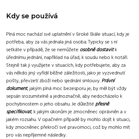
Kdy se používá
Plná moc nachází své uplatnění v široké škále situací, kdy je
potřeba, aby za vás jednala jiná osoba. Typicky se s ní
setkáte v případě, že se nemůžete
osobně dostavit
k
úřednímu jednání, například na úřad, k soudu nebo k notáři.
Stejně tak ji využijete v situacích, kdy potřebujete, aby za
vás někdo jiný vyřídil běžné záležitosti, jako je vyzvednutí
pošty, převzetí zboží nebo sjednání smlouvy.
Právní
dokument
, jakým plná moc bezesporu je, by měl být vždy
sepsán srozumitelně a jednoznačně, aby nedocházelo k
pochybnostem o jeho obsahu. Je důležité
přesně
specifikovat
, k jakým úkonům je zmocněnec oprávněn a v
jakém rozsahu. V opačném případě by mohlo dojít k situaci,
kdy zmocněnec překročí své pravomoci, což by mohlo mít
pro vás nepříjemné následky.