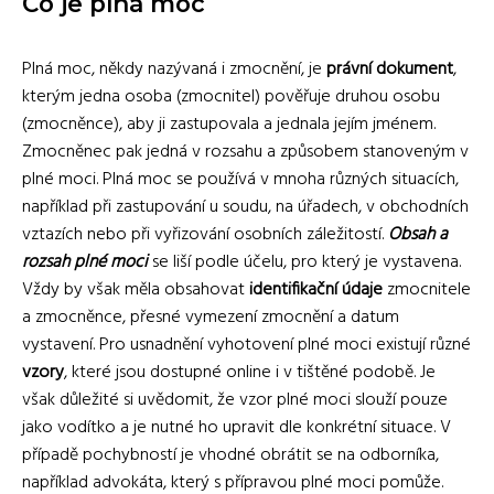
Co je plná moc
Plná moc, někdy nazývaná i zmocnění, je
právní dokument
,
kterým jedna osoba (zmocnitel) pověřuje druhou osobu
(zmocněnce), aby ji zastupovala a jednala jejím jménem.
Zmocněnec pak jedná v rozsahu a způsobem stanoveným v
plné moci. Plná moc se používá v mnoha různých situacích,
například při zastupování u soudu, na úřadech, v obchodních
vztazích nebo při vyřizování osobních záležitostí.
Obsah a
rozsah plné moci
se liší podle účelu, pro který je vystavena.
Vždy by však měla obsahovat
identifikační údaje
zmocnitele
a zmocněnce, přesné vymezení zmocnění a datum
vystavení. Pro usnadnění vyhotovení plné moci existují různé
vzory
, které jsou dostupné online i v tištěné podobě. Je
však důležité si uvědomit, že vzor plné moci slouží pouze
jako vodítko a je nutné ho upravit dle konkrétní situace. V
případě pochybností je vhodné obrátit se na odborníka,
například advokáta, který s přípravou plné moci pomůže.