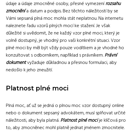
údaje a údaje zmocněné osoby, přesné vymezení
rozsahu
zmocnění
a datum a podpis. Bez těchto náležitostí by se
Vámi sepsaná plná moc mohla stát neplatnou. Na internetu
naleznete řadu vzorů plných mocí ke stažení. Je však
důležité si uvědomit, že ne každý vzor plné moci, který je
volně dostupný, je vhodný pro vaši konkrétní situaci. Vzor
plné moci by měl být vždy pouze vodítkem a je vhodné ho
konzultovat s odborníkem, například s právníkem.
Právní
dokument
vyžaduje důkladnou a přesnou formulaci, aby
nedošlo k jeho zneužití.
Platnost plné moci
Plná moc, ať už se jedná o plnou moc vzor dostupný online
nebo o dokument sepsaný advokátem, musí splňovat určité
náležitosti, aby byla platná.
Platnost plné moci
je klíčová pro
to, aby zmocněnec mohl platně jednat jménem zmocnitele.