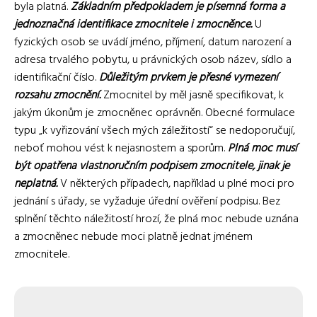
byla platná.
Základním předpokladem je písemná forma a
jednoznačná identifikace zmocnitele i zmocněnce.
U
fyzických osob se uvádí jméno, příjmení, datum narození a
adresa trvalého pobytu, u právnických osob název, sídlo a
identifikační číslo.
Důležitým prvkem je přesné vymezení
rozsahu zmocnění.
Zmocnitel by měl jasně specifikovat, k
jakým úkonům je zmocněnec oprávněn. Obecné formulace
typu „k vyřizování všech mých záležitostí“ se nedoporučují,
neboť mohou vést k nejasnostem a sporům.
Plná moc musí
být opatřena vlastnoručním podpisem zmocnitele, jinak je
neplatná.
V některých případech, například u plné moci pro
jednání s úřady, se vyžaduje úřední ověření podpisu. Bez
splnění těchto náležitostí hrozí, že plná moc nebude uznána
a zmocněnec nebude moci platně jednat jménem
zmocnitele.