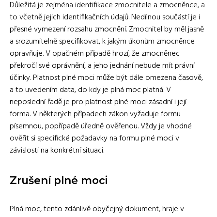
Důležitá je zejména identifikace zmocnitele a zmocněnce, a
to včetně jejich identifikačních údajů. Nedílnou součástí je i
přesné vymezení rozsahu zmocnění. Zmocnitel by měl jasně
a srozumitelně specifikovat, k jakým úkonům zmocněnce
opravňuje. V opačném případě hrozí, že zmocněnec
překročí své oprávnění, a jeho jednání nebude mít právní
účinky. Platnost plné moci může být dále omezena časově,
a to uvedením data, do kdy je plná moc platná. V
neposlední řadě je pro platnost plné moci zásadní i její
forma. V některých případech zákon vyžaduje formu
písemnou, popřípadě úředně ověřenou. Vždy je vhodné
ověřit si specifické požadavky na formu plné moci v
závislosti na konkrétní situaci.
Zrušení plné moci
Plná moc, tento zdánlivě obyčejný dokument, hraje v