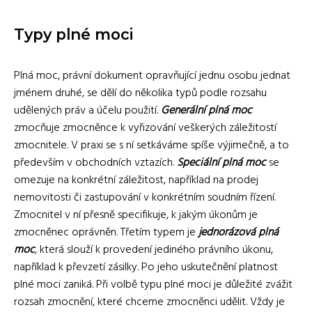
Typy plné moci
Plná moc, právní dokument opravňující jednu osobu jednat
jménem druhé, se dělí do několika typů podle rozsahu
udělených práv a účelu použití.
Generální plná moc
zmocňuje zmocněnce k vyřizování veškerých záležitostí
zmocnitele. V praxi se s ní setkáváme spíše výjimečně, a to
především v obchodních vztazích.
Speciální plná moc
se
omezuje na konkrétní záležitost, například na prodej
nemovitosti či zastupování v konkrétním soudním řízení.
Zmocnitel v ní přesně specifikuje, k jakým úkonům je
zmocněnec oprávněn. Třetím typem je
jednorázová plná
moc
, která slouží k provedení jediného právního úkonu,
například k převzetí zásilky. Po jeho uskutečnění platnost
plné moci zaniká. Při volbě typu plné moci je důležité zvážit
rozsah zmocnění, které chceme zmocněnci udělit. Vždy je