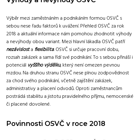
Výběr mezi zaměstnáním a podnikáním formou OSVČ s
sebou nese řadu faktorů k uvážení. Přehled OSVČ za rok
2018 a aktuální informace nám pomohou zhodnotit výhody
a nevýhody obou variant. Mezi hlavní lákadla OSVČ patří
nezávislost
a
flexibilita
. OSVČ si určuje pracovní dobu,
rozsah zakázek a sama řídí své podnikání. To s sebou přináší i
potenciál
vyššího výdělku
, který není omezen pevnou
mzdou. Na druhou stranu OSVČ nese plnou zodpovědnost
za chod svého podnikání, včetně zajištění zakázek,
administrativy a placení odvodů. Oproti zaměstnancům
postrádá stabilitu a jistotu pravidelného příjmu, nemocenské
či placené dovolené.
Povinnosti OSVČ v roce 2018