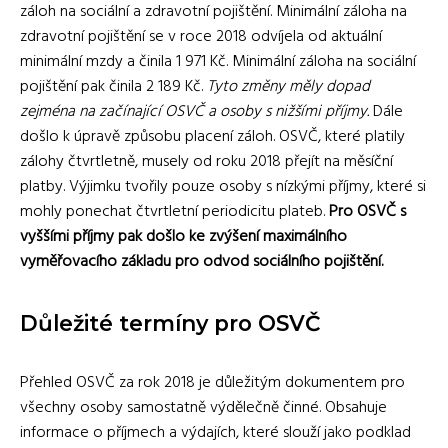
záloh na sociální a zdravotní pojištění. Minimální záloha na
zdravotní pojištění se v roce 2018 odvíjela od aktuální
minimální mzdy a činila 1 971 Kč. Minimální záloha na sociální
pojištění pak činila 2 189 Kč.
Tyto změny měly dopad
zejména na začínající OSVČ a osoby s nižšími příjmy.
Dále
došlo k úpravě způsobu placení záloh. OSVČ, které platily
zálohy čtvrtletně, musely od roku 2018 přejít na měsíční
platby. Výjimku tvořily pouze osoby s nízkými příjmy, které si
mohly ponechat čtvrtletní periodicitu plateb.
Pro OSVČ s
vyššími příjmy pak došlo ke zvýšení maximálního
vyměřovacího základu pro odvod sociálního pojištění.
Důležité termíny pro OSVČ
Přehled OSVČ za rok 2018 je důležitým dokumentem pro
všechny osoby samostatně výdělečně činné. Obsahuje
informace o příjmech a výdajích, které slouží jako podklad