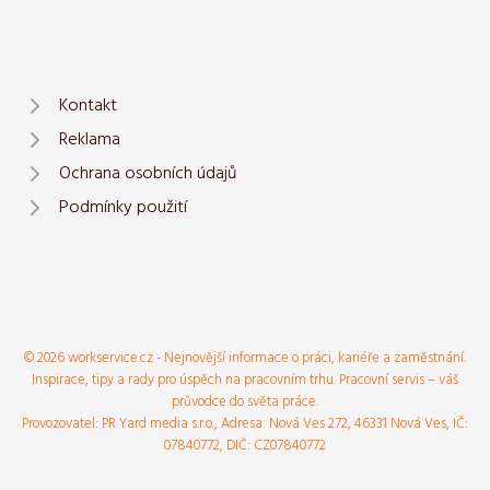
Kontakt
Reklama
Ochrana osobních údajů
Podmínky použití
© 2026 workservice.cz - Nejnovější informace o práci, kariéře a zaměstnání.
Inspirace, tipy a rady pro úspěch na pracovním trhu. Pracovní servis – váš
průvodce do světa práce.
Provozovatel: PR Yard media s.r.o., Adresa: Nová Ves 272, 46331 Nová Ves, IČ:
07840772, DIČ: CZ07840772