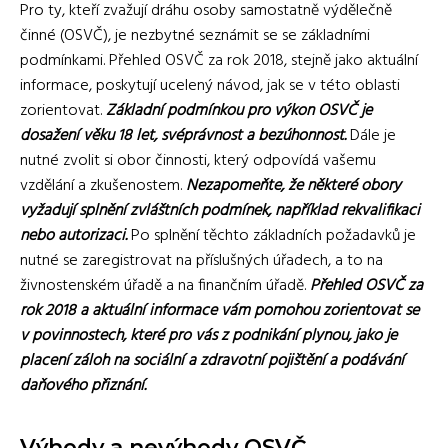
Pro ty, kteří zvažují dráhu osoby samostatně výdělečně
činné (OSVČ), je nezbytné seznámit se se základními
podmínkami. Přehled OSVČ za rok 2018, stejně jako aktuální
informace, poskytují ucelený návod, jak se v této oblasti
zorientovat.
Základní podmínkou pro výkon OSVČ je
dosažení věku 18 let, svéprávnost a bezúhonnost.
Dále je
nutné zvolit si obor činnosti, který odpovídá vašemu
vzdělání a zkušenostem.
Nezapomeňte, že některé obory
vyžadují splnění zvláštních podmínek, například rekvalifikaci
nebo autorizaci.
Po splnění těchto základních požadavků je
nutné se zaregistrovat na příslušných úřadech, a to na
živnostenském úřadě a na finančním úřadě.
Přehled OSVČ za
rok 2018 a aktuální informace vám pomohou zorientovat se
v povinnostech, které pro vás z podnikání plynou, jako je
placení záloh na sociální a zdravotní pojištění a podávání
daňového přiznání.
Výhody a nevýhody OSVČ