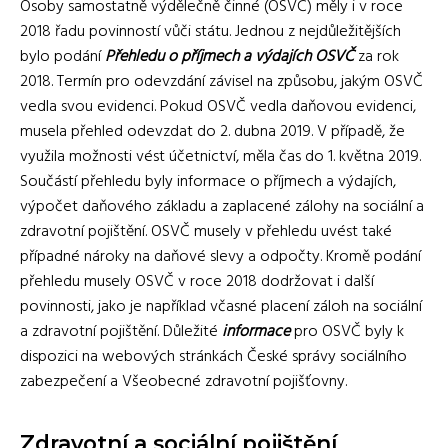
Osoby samostatně výdělečně činné (OSVČ) měly i v roce
2018 řadu povinností vůči státu. Jednou z nejdůležitějších
bylo podání
Přehledu o příjmech a výdajích OSVČ
za rok
2018. Termín pro odevzdání závisel na způsobu, jakým OSVČ
vedla svou evidenci. Pokud OSVČ vedla daňovou evidenci,
musela přehled odevzdat do 2. dubna 2019. V případě, že
využila možnosti vést účetnictví, měla čas do 1. května 2019.
Součástí přehledu byly informace o příjmech a výdajích,
výpočet daňového základu a zaplacené zálohy na sociální a
zdravotní pojištění. OSVČ musely v přehledu uvést také
případné nároky na daňové slevy a odpočty. Kromě podání
přehledu musely OSVČ v roce 2018 dodržovat i další
povinnosti, jako je například včasné placení záloh na sociální
a zdravotní pojištění. Důležité
informace
pro OSVČ byly k
dispozici na webových stránkách České správy sociálního
zabezpečení a Všeobecné zdravotní pojišťovny.
Zdravotní a sociální pojištění