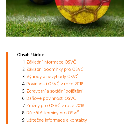
Obsah článku:
Základní informace OSVČ
Základní podmínky pro OSVČ
Výhody a nevýhody OSVČ
Povinnosti OSVČ v roce 2018
Zdravotní a sociální pojištění
Daňové povinnosti OSVČ
Změny pro OSVČ v roce 2018
Důležité termíny pro OSVČ
Užitečné informace a kontakty