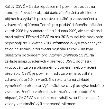
Každý OSVČ v České republice má povinnost podat na
konci zdaňovacího období daňové přiznání a přehled o
příjmech a výdajích pro správu sociálního zabezpečení a
zdravotní pojišťovnu. Termín pro podání daňového přiznání
za rok 2018 byl standardně do 1. dubna 2019, ale s možností
prodloužení.
Přehled OSVČ za rok 2018
musel být odevzdán
nejpozději do 2. května 2019.
Informace
o výši zaplacených
záloh na sociální a zdravotní pojištění za rok 2018 byly
důležitým podkladem pro
vyplnění přehledu OSVČ
. Na
základě údajů uvedených v přehledu OSVČ dochází k
vyúčtování záloh a případnému doměření nebo vrácení
přeplatku. OSVČ je povinen hradit zálohy na sociální a
zdravotní pojištění i v průběhu roku, a to na základě
vyměřeného předpisu. Výše záloh se odvíjí od výše hrubého
zisku dosaženého v předchozím zdaňovacím období. V
případě, že OSVČ v daném roce zahájil svou činnost, platí
zálohy v minimální výši stanovené zákonem.